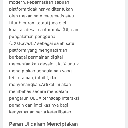
modern, keberhasilan sebuah
platform tidak hanya ditentukan
oleh mekanisme matematis atau
fitur hiburan, tetapi juga oleh
kualitas desain antarmuka (UI) dan
pengalaman pengguna
(UX).Kaya787 sebagai salah satu
platform yang menghadirkan
berbagai permainan digital
memanfaatkan desain UI/UX untuk
menciptakan pengalaman yang
lebih ramah, intuitif, dan
menyenangkan.Artikel ini akan
membahas secara mendalam
pengaruh UI/UX terhadap interaksi
pemain dan implikasinya bagi
kenyamanan serta keterlibatan.
Peran UI dalam Menciptakan