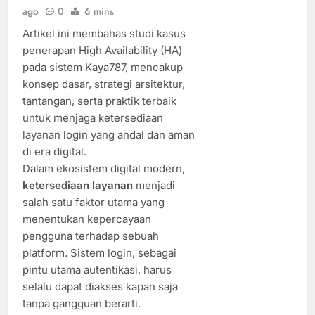
ago
0
6 mins
Artikel ini membahas studi kasus
penerapan High Availability (HA)
pada sistem Kaya787, mencakup
konsep dasar, strategi arsitektur,
tantangan, serta praktik terbaik
untuk menjaga ketersediaan
layanan login yang andal dan aman
di era digital.
Dalam ekosistem digital modern,
ketersediaan layanan
menjadi
salah satu faktor utama yang
menentukan kepercayaan
pengguna terhadap sebuah
platform. Sistem login, sebagai
pintu utama autentikasi, harus
selalu dapat diakses kapan saja
tanpa gangguan berarti.