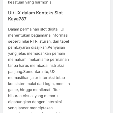
kesatuan yang harmonis.
UI/UX dalam Konteks Slot
Kaya787
Dalam permainan slot digital, UI
menentukan bagaimana informasi
seperti nilai RTP, aturan, dan tabel
pembayaran disajikan.Penyajian
yang jelas memudahkan pemain
memahami mekanisme permainan
tanpa harus membaca instruksi
panjang.Sementara itu, UX
memastikan jalur interaksi tetap
konsisten mulai dari login, memilih
game, hingga menikmati fitur
hiburan.Visual yang menarik
digabungkan dengan interaksi
yang lancar menciptakan