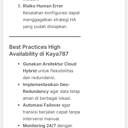
Risiko Human Error
Kesalahan konfigurasi dapat
menggagalkan strategi HA
yang sudah disiapkan.
Best Practices High
Availability di Kaya787
Gunakan Arsitektur Cloud
Hybrid
untuk fleksibilitas
dan redundansi.
Implementasikan Geo-
Redundancy
agar data tetap
aman di berbagai lokasi.
Automasi Failover
agar
transisi berjalan cepat tanpa
intervensi manual.
Monitoring 24/7
dengan