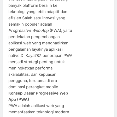
banyak platform beralih ke
teknologi yang lebih adaptif dan
efisien.Salah satu inovasi yang
semakin populer adalah
Progressive Web App
(PWA), yaitu
pendekatan pengembangan
aplikasi web yang menghadirkan
pengalaman layaknya aplikasi
native.Di Kaya787, penerapan PWA
menjadi strategi penting untuk
meningkatkan performa,
skalabilitas, dan kepuasan
pengguna, terutama di era
dominasi perangkat mobile.
Konsep Dasar Progressive Web
App (PWA)
PWA adalah aplikasi web yang
memanfaatkan teknologi modern