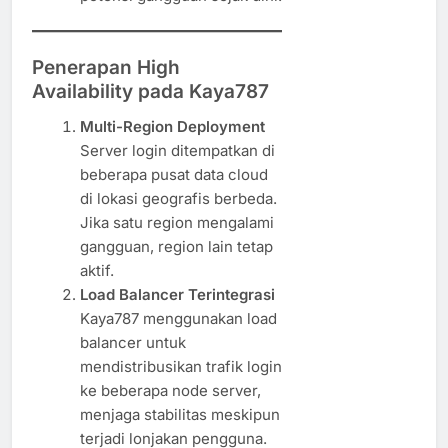
Penerapan High
Availability pada Kaya787
Multi-Region Deployment
Server login ditempatkan di
beberapa pusat data cloud
di lokasi geografis berbeda.
Jika satu region mengalami
gangguan, region lain tetap
aktif.
Load Balancer Terintegrasi
Kaya787 menggunakan load
balancer untuk
mendistribusikan trafik login
ke beberapa node server,
menjaga stabilitas meskipun
terjadi lonjakan pengguna.