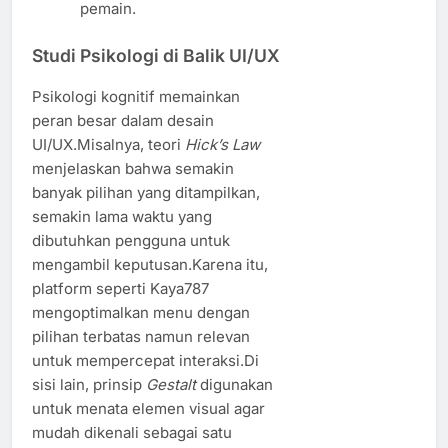
pemain.
Studi Psikologi di Balik UI/UX
Psikologi kognitif memainkan
peran besar dalam desain
UI/UX.Misalnya, teori
Hick’s Law
menjelaskan bahwa semakin
banyak pilihan yang ditampilkan,
semakin lama waktu yang
dibutuhkan pengguna untuk
mengambil keputusan.Karena itu,
platform seperti Kaya787
mengoptimalkan menu dengan
pilihan terbatas namun relevan
untuk mempercepat interaksi.Di
sisi lain, prinsip
Gestalt
digunakan
untuk menata elemen visual agar
mudah dikenali sebagai satu