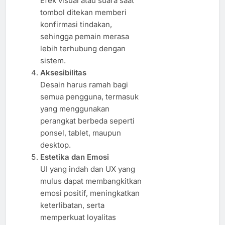
Efek visual atau suara saat
tombol ditekan memberi
konfirmasi tindakan,
sehingga pemain merasa
lebih terhubung dengan
sistem.
Aksesibilitas
Desain harus ramah bagi
semua pengguna, termasuk
yang menggunakan
perangkat berbeda seperti
ponsel, tablet, maupun
desktop.
Estetika dan Emosi
UI yang indah dan UX yang
mulus dapat membangkitkan
emosi positif, meningkatkan
keterlibatan, serta
memperkuat loyalitas