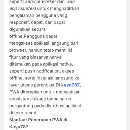
seperti
service worker
dan
web
app manifest
untuk menghadirkan
pengalaman pengguna yang
responsif, cepat, dan dapat
digunakan secara
offline.Pengguna dapat
mengakses aplikasi langsung dari
browser, namun tetap memiliki
fitur yang biasanya hanya
ditemukan pada aplikasi native,
seperti push notification, akses
offline, serta instalasi langsung ke
layar utama perangkat.Di
kaya787
,
PWA diterapkan untuk memastikan
konsistensi akses tanpa harus
bergantung pada distribusi aplikasi
di toko resmi.
Manfaat Penerapan PWA di
Kaya787