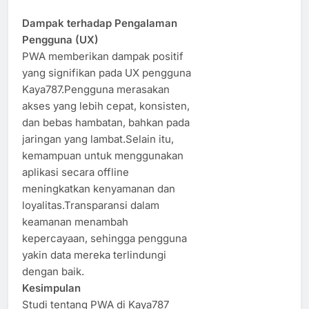
Dampak terhadap Pengalaman
Pengguna (UX)
PWA memberikan dampak positif
yang signifikan pada UX pengguna
Kaya787.Pengguna merasakan
akses yang lebih cepat, konsisten,
dan bebas hambatan, bahkan pada
jaringan yang lambat.Selain itu,
kemampuan untuk menggunakan
aplikasi secara offline
meningkatkan kenyamanan dan
loyalitas.Transparansi dalam
keamanan menambah
kepercayaan, sehingga pengguna
yakin data mereka terlindungi
dengan baik.
Kesimpulan
Studi tentang PWA di Kaya787