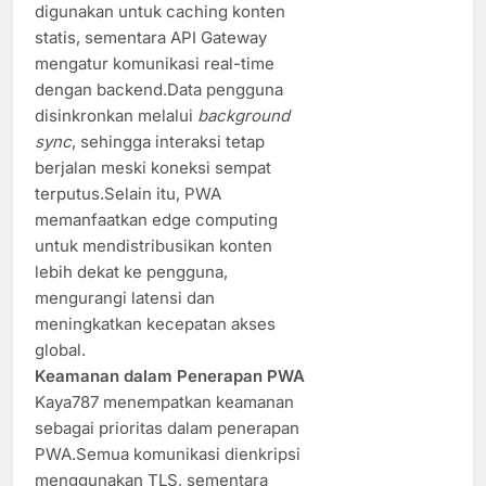
digunakan untuk caching konten
statis, sementara API Gateway
mengatur komunikasi real-time
dengan backend.Data pengguna
disinkronkan melalui
background
sync
, sehingga interaksi tetap
berjalan meski koneksi sempat
terputus.Selain itu, PWA
memanfaatkan edge computing
untuk mendistribusikan konten
lebih dekat ke pengguna,
mengurangi latensi dan
meningkatkan kecepatan akses
global.
Keamanan dalam Penerapan PWA
Kaya787 menempatkan keamanan
sebagai prioritas dalam penerapan
PWA.Semua komunikasi dienkripsi
menggunakan TLS, sementara