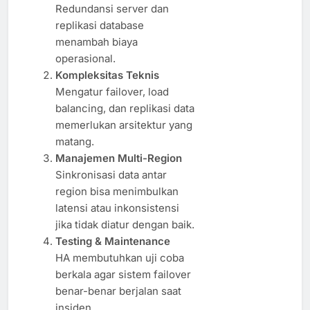
Redundansi server dan
replikasi database
menambah biaya
operasional.
Kompleksitas Teknis
Mengatur failover, load
balancing, dan replikasi data
memerlukan arsitektur yang
matang.
Manajemen Multi-Region
Sinkronisasi data antar
region bisa menimbulkan
latensi atau inkonsistensi
jika tidak diatur dengan baik.
Testing & Maintenance
HA membutuhkan uji coba
berkala agar sistem failover
benar-benar berjalan saat
insiden.