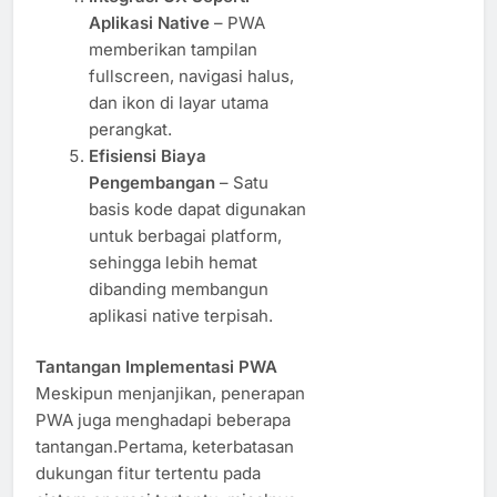
Aplikasi Native
– PWA
memberikan tampilan
fullscreen, navigasi halus,
dan ikon di layar utama
perangkat.
Efisiensi Biaya
Pengembangan
– Satu
basis kode dapat digunakan
untuk berbagai platform,
sehingga lebih hemat
dibanding membangun
aplikasi native terpisah.
Tantangan Implementasi PWA
Meskipun menjanjikan, penerapan
PWA juga menghadapi beberapa
tantangan.Pertama, keterbatasan
dukungan fitur tertentu pada