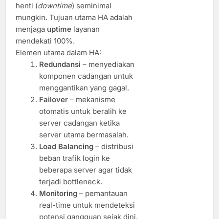
henti (
downtime
) seminimal
mungkin. Tujuan utama HA adalah
menjaga
uptime
layanan
mendekati 100%.
Elemen utama dalam HA:
Redundansi
– menyediakan
komponen cadangan untuk
menggantikan yang gagal.
Failover
– mekanisme
otomatis untuk beralih ke
server cadangan ketika
server utama bermasalah.
Load Balancing
– distribusi
beban trafik login ke
beberapa server agar tidak
terjadi bottleneck.
Monitoring
– pemantauan
real-time untuk mendeteksi
potensi gangguan sejak dini.