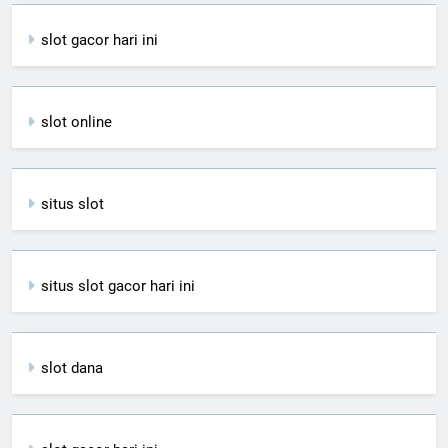
slot gacor hari ini
slot online
situs slot
situs slot gacor hari ini
slot dana