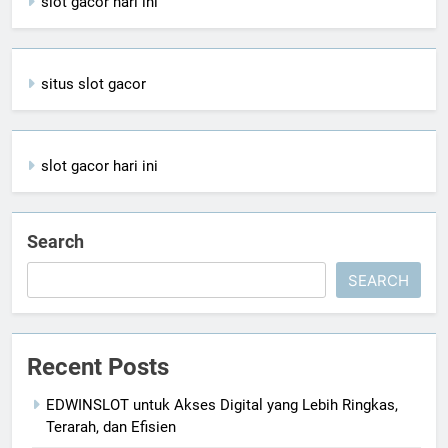
slot gacor hari ini
situs slot gacor
slot gacor hari ini
Search
SEARCH
Recent Posts
EDWINSLOT untuk Akses Digital yang Lebih Ringkas,
Terarah, dan Efisien