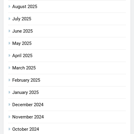
August 2025
July 2025
June 2025
May 2025
April 2025
March 2025
February 2025
January 2025
December 2024
November 2024
October 2024