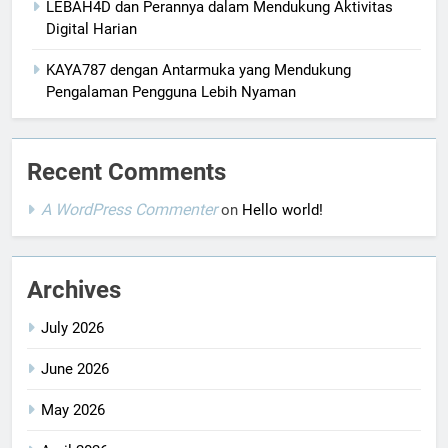
LEBAH4D dan Perannya dalam Mendukung Aktivitas
Digital Harian
KAYA787 dengan Antarmuka yang Mendukung
Pengalaman Pengguna Lebih Nyaman
Recent Comments
A WordPress Commenter
on
Hello world!
Archives
July 2026
June 2026
May 2026