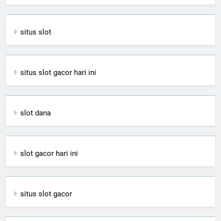
situs slot
situs slot gacor hari ini
slot dana
slot gacor hari ini
situs slot gacor