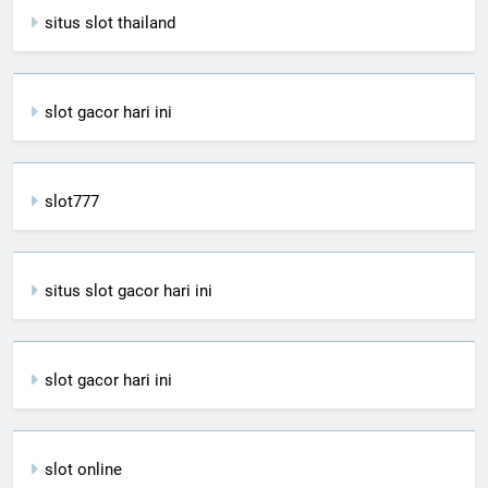
situs slot thailand
slot gacor hari ini
slot777
situs slot gacor hari ini
slot gacor hari ini
slot online