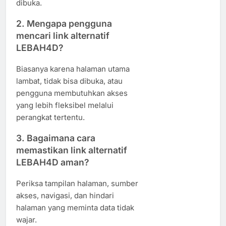
dibuka.
2. Mengapa pengguna
mencari link alternatif
LEBAH4D?
Biasanya karena halaman utama
lambat, tidak bisa dibuka, atau
pengguna membutuhkan akses
yang lebih fleksibel melalui
perangkat tertentu.
3. Bagaimana cara
memastikan link alternatif
LEBAH4D aman?
Periksa tampilan halaman, sumber
akses, navigasi, dan hindari
halaman yang meminta data tidak
wajar.