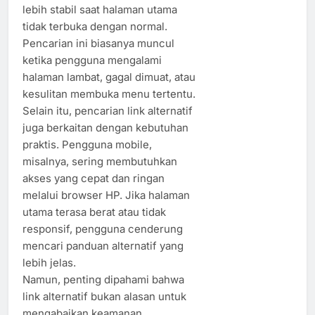
lebih stabil saat halaman utama
tidak terbuka dengan normal.
Pencarian ini biasanya muncul
ketika pengguna mengalami
halaman lambat, gagal dimuat, atau
kesulitan membuka menu tertentu.
Selain itu, pencarian link alternatif
juga berkaitan dengan kebutuhan
praktis. Pengguna mobile,
misalnya, sering membutuhkan
akses yang cepat dan ringan
melalui browser HP. Jika halaman
utama terasa berat atau tidak
responsif, pengguna cenderung
mencari panduan alternatif yang
lebih jelas.
Namun, penting dipahami bahwa
link alternatif bukan alasan untuk
mengabaikan keamanan.