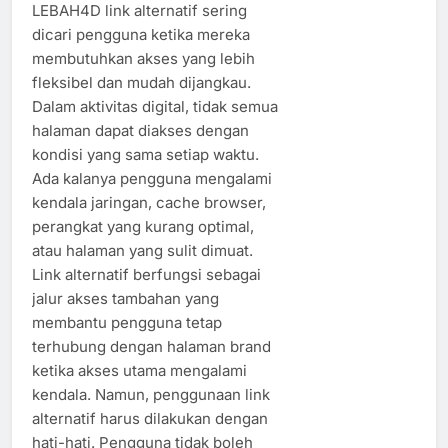
LEBAH4D link alternatif sering
dicari pengguna ketika mereka
membutuhkan akses yang lebih
fleksibel dan mudah dijangkau.
Dalam aktivitas digital, tidak semua
halaman dapat diakses dengan
kondisi yang sama setiap waktu.
Ada kalanya pengguna mengalami
kendala jaringan, cache browser,
perangkat yang kurang optimal,
atau halaman yang sulit dimuat.
Link alternatif berfungsi sebagai
jalur akses tambahan yang
membantu pengguna tetap
terhubung dengan halaman brand
ketika akses utama mengalami
kendala. Namun, penggunaan link
alternatif harus dilakukan dengan
hati-hati. Pengguna tidak boleh