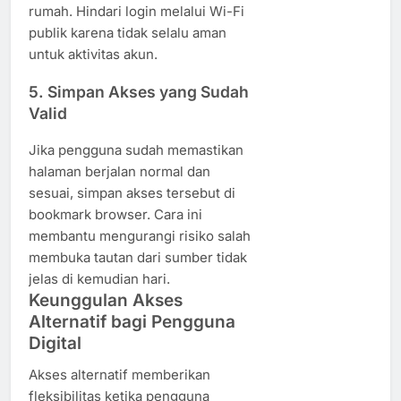
rumah. Hindari login melalui Wi-Fi
publik karena tidak selalu aman
untuk aktivitas akun.
5. Simpan Akses yang Sudah
Valid
Jika pengguna sudah memastikan
halaman berjalan normal dan
sesuai, simpan akses tersebut di
bookmark browser. Cara ini
membantu mengurangi risiko salah
membuka tautan dari sumber tidak
jelas di kemudian hari.
Keunggulan Akses
Alternatif bagi Pengguna
Digital
Akses alternatif memberikan
fleksibilitas ketika pengguna