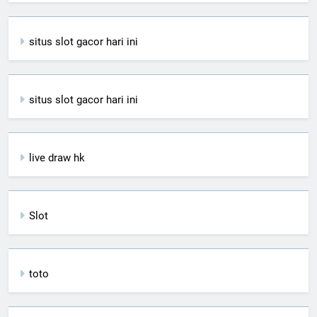
situs slot gacor hari ini
situs slot gacor hari ini
live draw hk
Slot
toto