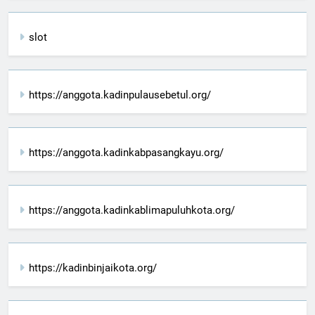
slot
https://anggota.kadinpulausebetul.org/
https://anggota.kadinkabpasangkayu.org/
https://anggota.kadinkablimapuluhkota.org/
https://kadinbinjaikota.org/