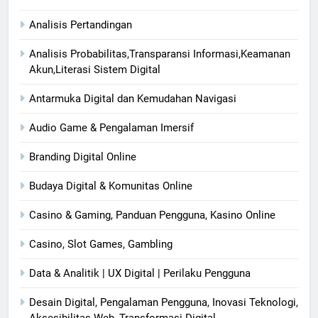
Analisis Pertandingan
Analisis Probabilitas,Transparansi Informasi,Keamanan
Akun,Literasi Sistem Digital
Antarmuka Digital dan Kemudahan Navigasi
Audio Game & Pengalaman Imersif
Branding Digital Online
Budaya Digital & Komunitas Online
Casino & Gaming, Panduan Pengguna, Kasino Online
Casino, Slot Games, Gambling
Data & Analitik | UX Digital | Perilaku Pengguna
Desain Digital, Pengalaman Pengguna, Inovasi Teknologi,
Aksesibilitas Web, Transformasi Digital