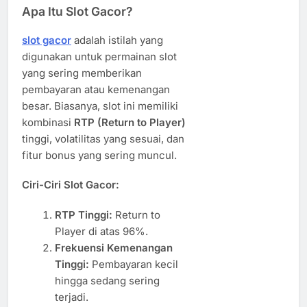
Apa Itu Slot Gacor?
slot gacor
adalah istilah yang
digunakan untuk permainan slot
yang sering memberikan
pembayaran atau kemenangan
besar. Biasanya, slot ini memiliki
kombinasi
RTP (Return to Player)
tinggi, volatilitas yang sesuai, dan
fitur bonus yang sering muncul.
Ciri-Ciri Slot Gacor:
RTP Tinggi:
Return to
Player di atas 96%.
Frekuensi Kemenangan
Tinggi:
Pembayaran kecil
hingga sedang sering
terjadi.