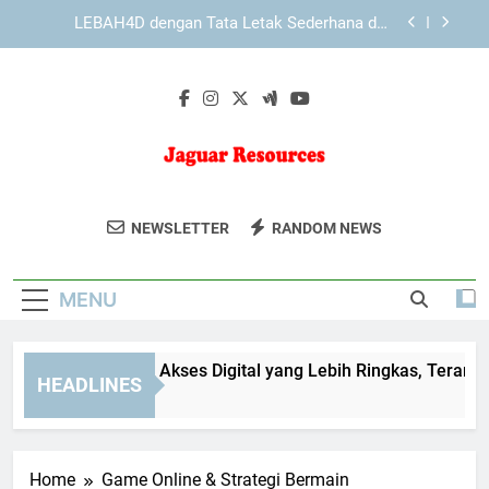
Skip
EDWINSLOT dan Perannya dalam Mendukung
to
Aktivitas Digital Harian
content
LEBAH4D dan Perannya dalam Mendukung
Aktivitas Digital Harian
EDWINSLOT untuk Akses Digital yang Lebih
Ringkas, Terarah, dan Efisien
LEBAH4D dengan Tata Letak Sederhana dan
Mudah Dipahami di Berbagai Perangkat
Jaguar
Jaguar Resources Menyediakan Solusi
EDWINSLOT dan Perannya dalam Mendukung
NEWSLETTER
RANDOM NEWS
Aktivitas Digital Harian
Resources
Konsultasi Energi Dan Sumber Daya
LEBAH4D dan Perannya dalam Mendukung
Yang Inovatif. Untuk Masa Depan Yang
Aktivitas Digital Harian
MENU
Berkelanjutan.
WINSLOT untuk Akses Digital yang Lebih Ringkas, Terarah, dan
HEADLINES
Weeks Ago
Home
Game Online & Strategi Bermain