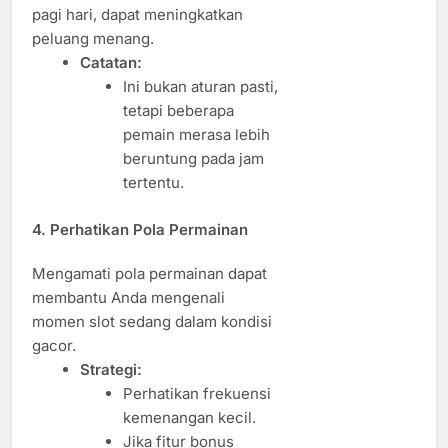
pagi hari, dapat meningkatkan
peluang menang.
Catatan:
Ini bukan aturan pasti,
tetapi beberapa
pemain merasa lebih
beruntung pada jam
tertentu.
4. Perhatikan Pola Permainan
Mengamati pola permainan dapat
membantu Anda mengenali
momen slot sedang dalam kondisi
gacor.
Strategi:
Perhatikan frekuensi
kemenangan kecil.
Jika fitur bonus