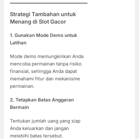
Strategi Tambahan untuk
Menang di Slot Gacor
1. Gunakan Mode Demo untuk
Latihan
Mode demo memungkinkan Anda
mencoba permainan tanpa risiko
finansial, sehingga Anda dapat
memahami fitur dan mekanisme
permainan.
2. Tetapkan Batas Anggaran
Bermain
Tentukan jumlah uang yang siap
Anda keluarkan dan jangan
melebihi batas tersebut.