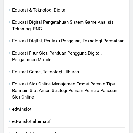
Edukasi & Teknologi Digital
Edukasi Digital Pengetahuan Sistem Game Analisis
Teknologi RNG
Edukasi Digital, Perilaku Pengguna, Teknologi Permainan
Edukasi Fitur Slot, Panduan Pengguna Digital,
Pengalaman Mobile
Edukasi Game, Teknologi Hiburan
Edukasi Slot Online Manajemen Emosi Pemain Tips
Bermain Slot Aman Strategi Pemain Pemula Panduan
Slot Online
edwinslot
edwinslot alternatif