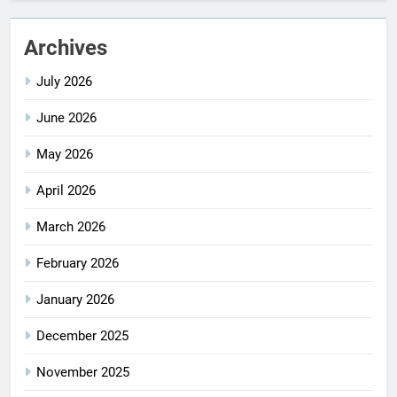
Archives
July 2026
June 2026
May 2026
April 2026
March 2026
February 2026
January 2026
December 2025
November 2025