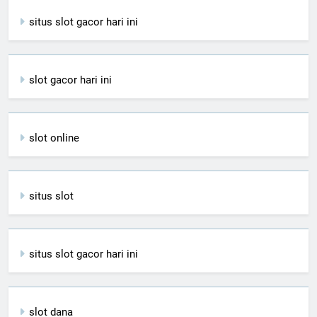
situs slot gacor hari ini
slot gacor hari ini
slot online
situs slot
situs slot gacor hari ini
slot dana