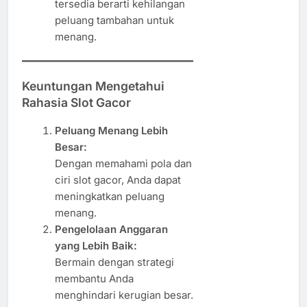
tersedia berarti kehilangan
peluang tambahan untuk
menang.
Keuntungan Mengetahui
Rahasia Slot Gacor
Peluang Menang Lebih
Besar:
Dengan memahami pola dan
ciri slot gacor, Anda dapat
meningkatkan peluang
menang.
Pengelolaan Anggaran
yang Lebih Baik:
Bermain dengan strategi
membantu Anda
menghindari kerugian besar.