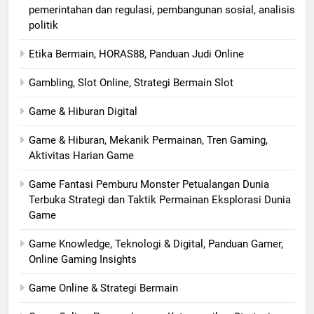
pemerintahan dan regulasi, pembangunan sosial, analisis
politik
Etika Bermain, HORAS88, Panduan Judi Online
Gambling, Slot Online, Strategi Bermain Slot
Game & Hiburan Digital
Game & Hiburan, Mekanik Permainan, Tren Gaming,
Aktivitas Harian Game
Game Fantasi Pemburu Monster Petualangan Dunia
Terbuka Strategi dan Taktik Permainan Eksplorasi Dunia
Game
Game Knowledge, Teknologi & Digital, Panduan Gamer,
Online Gaming Insights
Game Online & Strategi Bermain