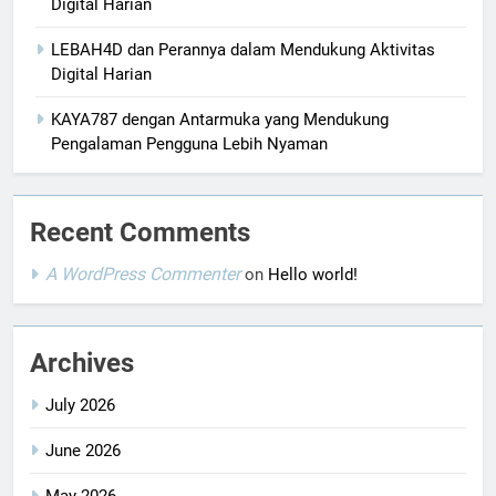
Digital Harian
LEBAH4D dan Perannya dalam Mendukung Aktivitas
Digital Harian
KAYA787 dengan Antarmuka yang Mendukung
Pengalaman Pengguna Lebih Nyaman
Recent Comments
A WordPress Commenter
on
Hello world!
Archives
July 2026
June 2026
May 2026