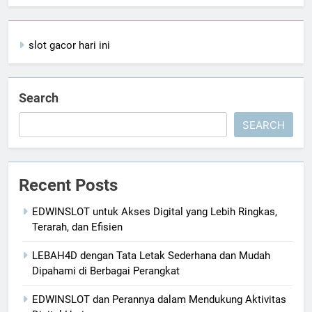
slot gacor hari ini
Search
SEARCH
Recent Posts
EDWINSLOT untuk Akses Digital yang Lebih Ringkas,
Terarah, dan Efisien
LEBAH4D dengan Tata Letak Sederhana dan Mudah
Dipahami di Berbagai Perangkat
EDWINSLOT dan Perannya dalam Mendukung Aktivitas