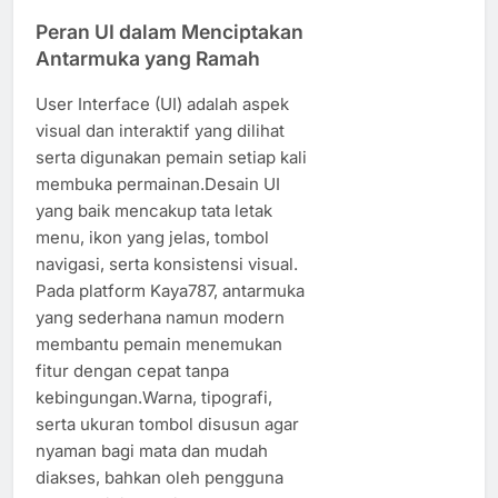
Peran UI dalam Menciptakan
Antarmuka yang Ramah
User Interface (UI) adalah aspek
visual dan interaktif yang dilihat
serta digunakan pemain setiap kali
membuka permainan.Desain UI
yang baik mencakup tata letak
menu, ikon yang jelas, tombol
navigasi, serta konsistensi visual.
Pada platform Kaya787, antarmuka
yang sederhana namun modern
membantu pemain menemukan
fitur dengan cepat tanpa
kebingungan.Warna, tipografi,
serta ukuran tombol disusun agar
nyaman bagi mata dan mudah
diakses, bahkan oleh pengguna