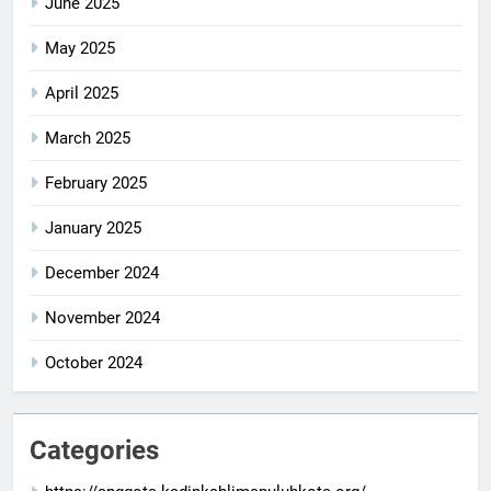
June 2025
May 2025
April 2025
March 2025
February 2025
January 2025
December 2024
November 2024
October 2024
Categories