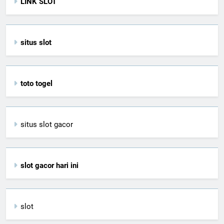
LINK SLOT
situs slot
toto togel
situs slot gacor
slot gacor hari ini
slot