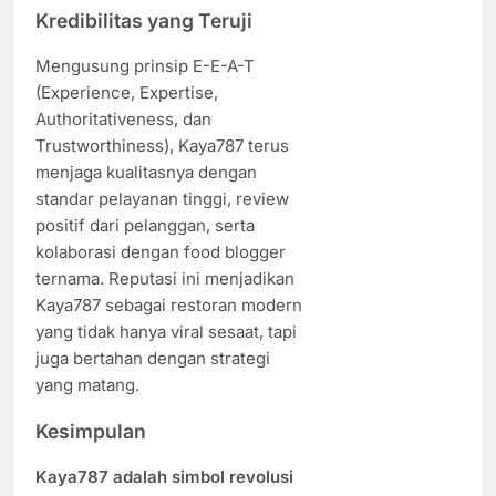
Kredibilitas yang Teruji
Mengusung prinsip E-E-A-T
(Experience, Expertise,
Authoritativeness, dan
Trustworthiness), Kaya787 terus
menjaga kualitasnya dengan
standar pelayanan tinggi, review
positif dari pelanggan, serta
kolaborasi dengan food blogger
ternama. Reputasi ini menjadikan
Kaya787 sebagai restoran modern
yang tidak hanya viral sesaat, tapi
juga bertahan dengan strategi
yang matang.
Kesimpulan
Kaya787 adalah simbol revolusi