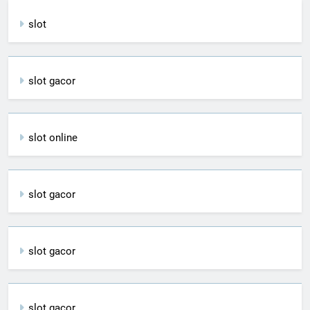
slot
slot gacor
slot online
slot gacor
slot gacor
slot gacor