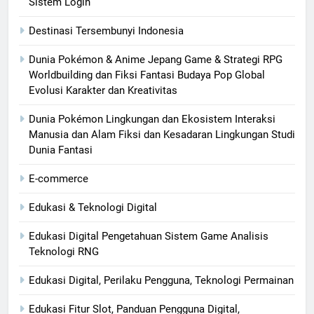
Sistem Login
Destinasi Tersembunyi Indonesia
Dunia Pokémon & Anime Jepang Game & Strategi RPG
Worldbuilding dan Fiksi Fantasi Budaya Pop Global
Evolusi Karakter dan Kreativitas
Dunia Pokémon Lingkungan dan Ekosistem Interaksi
Manusia dan Alam Fiksi dan Kesadaran Lingkungan Studi
Dunia Fantasi
E-commerce
Edukasi & Teknologi Digital
Edukasi Digital Pengetahuan Sistem Game Analisis
Teknologi RNG
Edukasi Digital, Perilaku Pengguna, Teknologi Permainan
Edukasi Fitur Slot, Panduan Pengguna Digital,