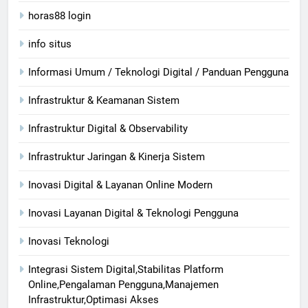
horas88 login
info situs
Informasi Umum / Teknologi Digital / Panduan Pengguna
Infrastruktur & Keamanan Sistem
Infrastruktur Digital & Observability
Infrastruktur Jaringan & Kinerja Sistem
Inovasi Digital & Layanan Online Modern
Inovasi Layanan Digital & Teknologi Pengguna
Inovasi Teknologi
Integrasi Sistem Digital,Stabilitas Platform
Online,Pengalaman Pengguna,Manajemen
Infrastruktur,Optimasi Akses