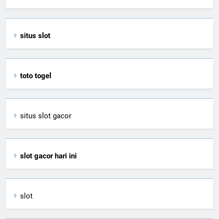
situs slot
toto togel
situs slot gacor
slot gacor hari ini
slot