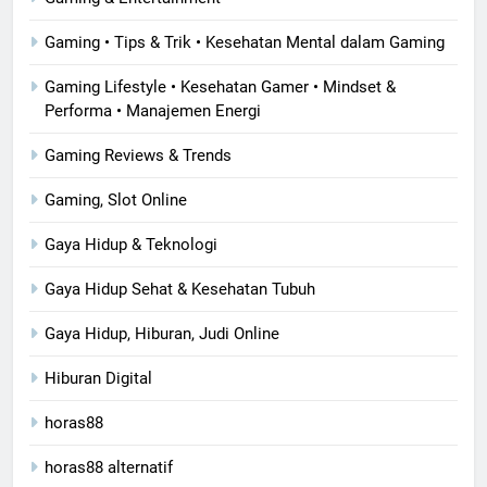
Gaming • Tips & Trik • Kesehatan Mental dalam Gaming
Gaming Lifestyle • Kesehatan Gamer • Mindset &
Performa • Manajemen Energi
Gaming Reviews & Trends
Gaming, Slot Online
Gaya Hidup & Teknologi
Gaya Hidup Sehat & Kesehatan Tubuh
Gaya Hidup, Hiburan, Judi Online
Hiburan Digital
horas88
horas88 alternatif