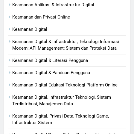
Keamanan Aplikasi & Infrastruktur Digital
Keamanan dan Privasi Online
Keamanan Digital
Keamanan Digital & Infrastruktur; Teknologi Informasi
Modern; API Management; Sistem dan Proteksi Data
Keamanan Digital & Literasi Pengguna
Keamanan Digital & Panduan Pengguna
Keamanan Digital Edukasi Teknologi Platform Online
Keamanan Digital, Infrastruktur Teknologi, Sistem
Terdistribusi, Manajemen Data
Keamanan Digital, Privasi Data, Teknologi Game,
Infrastruktur Sistem