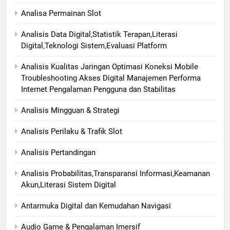
Analisa Permainan Slot
Analisis Data Digital,Statistik Terapan,Literasi
Digital,Teknologi Sistem,Evaluasi Platform
Analisis Kualitas Jaringan Optimasi Koneksi Mobile
Troubleshooting Akses Digital Manajemen Performa
Internet Pengalaman Pengguna dan Stabilitas
Analisis Mingguan & Strategi
Analisis Perilaku & Trafik Slot
Analisis Pertandingan
Analisis Probabilitas,Transparansi Informasi,Keamanan
Akun,Literasi Sistem Digital
Antarmuka Digital dan Kemudahan Navigasi
Audio Game & Pengalaman Imersif