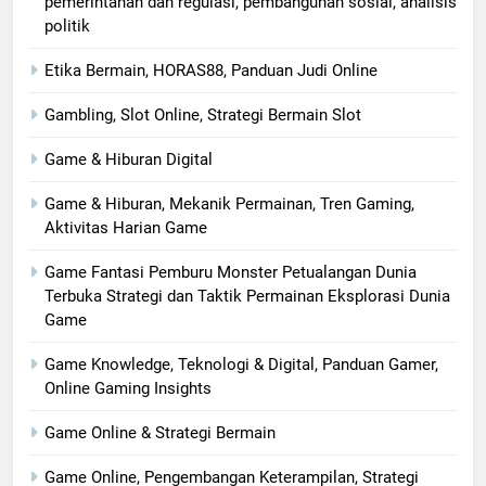
pemerintahan dan regulasi, pembangunan sosial, analisis
politik
Etika Bermain, HORAS88, Panduan Judi Online
Gambling, Slot Online, Strategi Bermain Slot
Game & Hiburan Digital
Game & Hiburan, Mekanik Permainan, Tren Gaming,
Aktivitas Harian Game
Game Fantasi Pemburu Monster Petualangan Dunia
Terbuka Strategi dan Taktik Permainan Eksplorasi Dunia
Game
Game Knowledge, Teknologi & Digital, Panduan Gamer,
Online Gaming Insights
Game Online & Strategi Bermain
Game Online, Pengembangan Keterampilan, Strategi