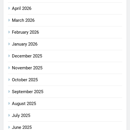
April 2026
March 2026
February 2026
January 2026
December 2025
November 2025
October 2025
September 2025
August 2025
July 2025
June 2025