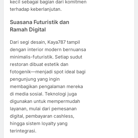
kecil sebagai bagian dari komitmen
terhadap keberlanjutan.
Suasana Futuristik dan
Ramah Digital
Dari segi desain, Kaya787 tampil
dengan interior modern bernuansa
minimalis-futuristik. Setiap sudut
restoran dibuat estetik dan
fotogenik—menjadi spot ideal bagi
pengunjung yang ingin
membagikan pengalaman mereka
di media sosial. Teknologi juga
digunakan untuk mempermudah
layanan, mulai dari pemesanan
digital, pembayaran cashless,
hingga sistem loyalty yang
terintegrasi.