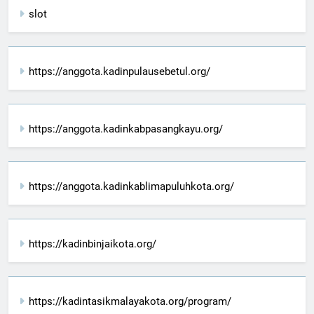
slot
https://anggota.kadinpulausebetul.org/
https://anggota.kadinkabpasangkayu.org/
https://anggota.kadinkablimapuluhkota.org/
https://kadinbinjaikota.org/
https://kadintasikmalayakota.org/program/