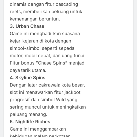
dinamis dengan fitur cascading
reels, memberikan peluang untuk
kemenangan beruntun.
3. Urban Chase
Game ini menghadirkan suasana
kejar-kejaran di kota dengan
simbol-simbol seperti sepeda
motor, mobil cepat, dan uang tunai.
Fitur bonus “Chase Spins” menjadi
daya tarik utama.
4. Skyline Spins
Dengan latar cakrawala kota besar,
slot ini menawarkan fitur jackpot
progresif dan simbol Wild yang
sering muncul untuk meningkatkan
peluang menang.
5. Nightlife Riches
Game ini menggambarkan
kehidupan malam perkotaan