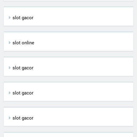
slot gacor
slot online
slot gacor
slot gacor
slot gacor