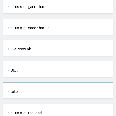
situs slot gacor hari ini
situs slot gacor hari ini
live draw hk
Slot
toto
situs slot thailand