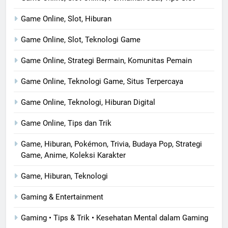
Game Online, Slot, Hiburan
Game Online, Slot, Teknologi Game
Game Online, Strategi Bermain, Komunitas Pemain
Game Online, Teknologi Game, Situs Terpercaya
Game Online, Teknologi, Hiburan Digital
Game Online, Tips dan Trik
Game, Hiburan, Pokémon, Trivia, Budaya Pop, Strategi
Game, Anime, Koleksi Karakter
Game, Hiburan, Teknologi
Gaming & Entertainment
Gaming • Tips & Trik • Kesehatan Mental dalam Gaming