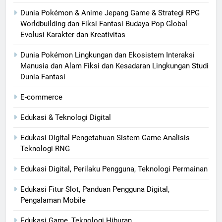
Dunia Pokémon & Anime Jepang Game & Strategi RPG
Worldbuilding dan Fiksi Fantasi Budaya Pop Global
Evolusi Karakter dan Kreativitas
Dunia Pokémon Lingkungan dan Ekosistem Interaksi
Manusia dan Alam Fiksi dan Kesadaran Lingkungan Studi
Dunia Fantasi
E-commerce
Edukasi & Teknologi Digital
Edukasi Digital Pengetahuan Sistem Game Analisis
Teknologi RNG
Edukasi Digital, Perilaku Pengguna, Teknologi Permainan
Edukasi Fitur Slot, Panduan Pengguna Digital,
Pengalaman Mobile
Edukasi Game, Teknologi Hiburan