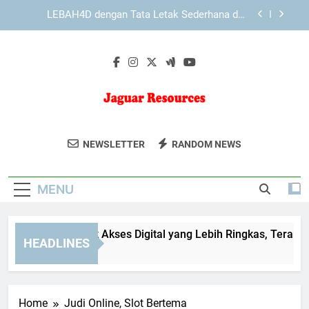
Skip
EDWINSLOT dan Perannya dalam Mendukung
to
Aktivitas Digital Harian
content
LEBAH4D dan Perannya dalam Mendukung
Aktivitas Digital Harian
EDWINSLOT untuk Akses Digital yang Lebih
Ringkas, Terarah, dan Efisien
LEBAH4D dengan Tata Letak Sederhana dan
Mudah Dipahami di Berbagai Perangkat
Jaguar
Jaguar Resources Menyediakan Solusi
EDWINSLOT dan Perannya dalam Mendukung
NEWSLETTER
RANDOM NEWS
Aktivitas Digital Harian
Resources
Konsultasi Energi Dan Sumber Daya
LEBAH4D dan Perannya dalam Mendukung
Yang Inovatif. Untuk Masa Depan Yang
Aktivitas Digital Harian
MENU
Berkelanjutan.
WINSLOT untuk Akses Digital yang Lebih Ringkas, Terarah, dan
HEADLINES
Weeks Ago
Home
Judi Online, Slot Bertema