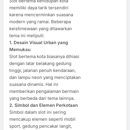
Slot bertema kehidupan kota
memiliki daya tarik tersendiri
karena mencerminkan suasana
modern yang ramai. Beberapa
keistimewaan yang ditawarkan
tema ini meliputi:
1. Desain Visual Urban yang
Memukau
Slot bertema kota biasanya dihiasi
dengan latar belakang gedung
tinggi, jalanan penuh kendaraan,
dan lampu neon yang menciptakan
suasana dinamis. Hal ini
memberikan pengalaman bermain
yang berbeda dari tema lainnya.
2. Simbol dan Elemen Perkotaan
Simbol dalam slot ini sering
mencakup elemen seperti mobil
sport, gedung pencakar langit,