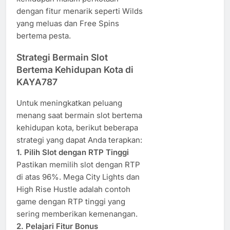
dengan fitur menarik seperti Wilds
yang meluas dan Free Spins
bertema pesta.
Strategi Bermain Slot
Bertema Kehidupan Kota di
KAYA787
Untuk meningkatkan peluang
menang saat bermain slot bertema
kehidupan kota, berikut beberapa
strategi yang dapat Anda terapkan:
1. Pilih Slot dengan RTP Tinggi
Pastikan memilih slot dengan RTP
di atas 96%. Mega City Lights dan
High Rise Hustle adalah contoh
game dengan RTP tinggi yang
sering memberikan kemenangan.
2. Pelajari Fitur Bonus