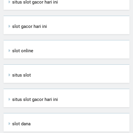
situs slot gacor hari ini
slot gacor hari ini
slot online
situs slot
situs slot gacor hari ini
slot dana