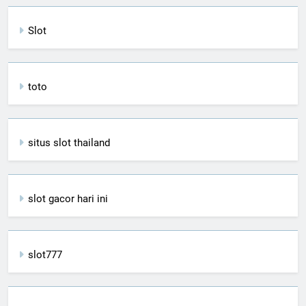
Slot
toto
situs slot thailand
slot gacor hari ini
slot777