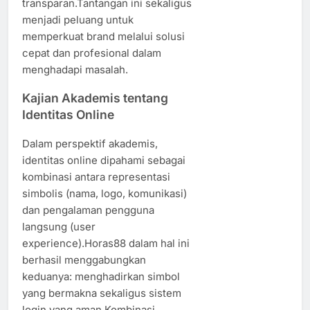
transparan.Tantangan ini sekaligus
menjadi peluang untuk
memperkuat brand melalui solusi
cepat dan profesional dalam
menghadapi masalah.
Kajian Akademis tentang
Identitas Online
Dalam perspektif akademis,
identitas online dipahami sebagai
kombinasi antara representasi
simbolis (nama, logo, komunikasi)
dan pengalaman pengguna
langsung (user
experience).Horas88 dalam hal ini
berhasil menggabungkan
keduanya: menghadirkan simbol
yang bermakna sekaligus sistem
login yang aman.Kombinasi