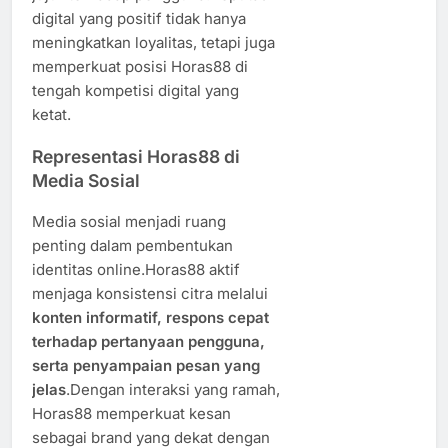
digital yang positif tidak hanya
meningkatkan loyalitas, tetapi juga
memperkuat posisi Horas88 di
tengah kompetisi digital yang
ketat.
Representasi Horas88 di
Media Sosial
Media sosial menjadi ruang
penting dalam pembentukan
identitas online.Horas88 aktif
menjaga konsistensi citra melalui
konten informatif, respons cepat
terhadap pertanyaan pengguna,
serta penyampaian pesan yang
jelas
.Dengan interaksi yang ramah,
Horas88 memperkuat kesan
sebagai brand yang dekat dengan