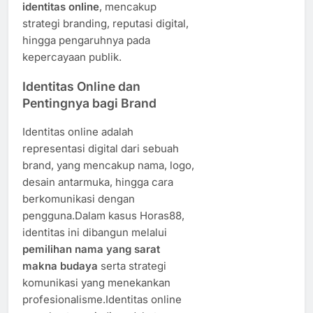
identitas online
, mencakup
strategi branding, reputasi digital,
hingga pengaruhnya pada
kepercayaan publik.
Identitas Online dan
Pentingnya bagi Brand
Identitas online adalah
representasi digital dari sebuah
brand, yang mencakup nama, logo,
desain antarmuka, hingga cara
berkomunikasi dengan
pengguna.Dalam kasus Horas88,
identitas ini dibangun melalui
pemilihan nama yang sarat
makna budaya
serta strategi
komunikasi yang menekankan
profesionalisme.Identitas online