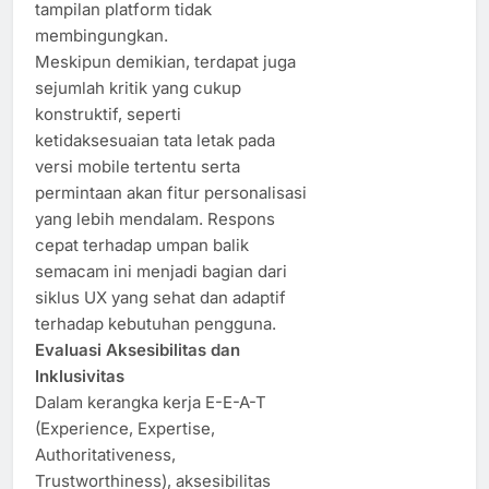
tampilan platform tidak
membingungkan.
Meskipun demikian, terdapat juga
sejumlah kritik yang cukup
konstruktif, seperti
ketidaksesuaian tata letak pada
versi mobile tertentu serta
permintaan akan fitur personalisasi
yang lebih mendalam. Respons
cepat terhadap umpan balik
semacam ini menjadi bagian dari
siklus UX yang sehat dan adaptif
terhadap kebutuhan pengguna.
Evaluasi Aksesibilitas dan
Inklusivitas
Dalam kerangka kerja E-E-A-T
(Experience, Expertise,
Authoritativeness,
Trustworthiness), aksesibilitas