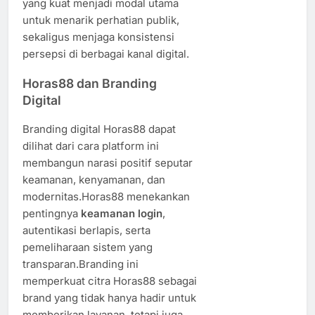
yang kuat menjadi modal utama
untuk menarik perhatian publik,
sekaligus menjaga konsistensi
persepsi di berbagai kanal digital.
Horas88 dan Branding
Digital
Branding digital Horas88 dapat
dilihat dari cara platform ini
membangun narasi positif seputar
keamanan, kenyamanan, dan
modernitas.Horas88 menekankan
pentingnya
keamanan login
,
autentikasi berlapis, serta
pemeliharaan sistem yang
transparan.Branding ini
memperkuat citra Horas88 sebagai
brand yang tidak hanya hadir untuk
memberikan layanan, tetapi juga