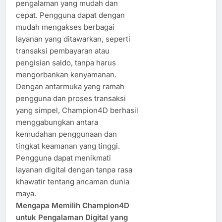
pengalaman yang mudah dan
cepat. Pengguna dapat dengan
mudah mengakses berbagai
layanan yang ditawarkan, seperti
transaksi pembayaran atau
pengisian saldo, tanpa harus
mengorbankan kenyamanan.
Dengan antarmuka yang ramah
pengguna dan proses transaksi
yang simpel, Champion4D berhasil
menggabungkan antara
kemudahan penggunaan dan
tingkat keamanan yang tinggi.
Pengguna dapat menikmati
layanan digital dengan tanpa rasa
khawatir tentang ancaman dunia
maya.
Mengapa Memilih Champion4D
untuk Pengalaman Digital yang