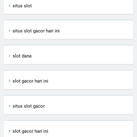
situs slot
situs slot gacor hari ini
slot dana
slot gacor hari ini
situs slot gacor
slot gacor hari ini