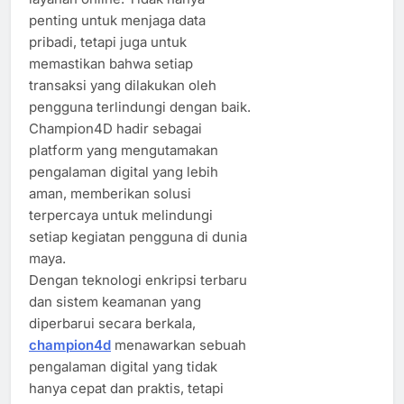
penting untuk menjaga data
pribadi, tetapi juga untuk
memastikan bahwa setiap
transaksi yang dilakukan oleh
pengguna terlindungi dengan baik.
Champion4D hadir sebagai
platform yang mengutamakan
pengalaman digital yang lebih
aman, memberikan solusi
terpercaya untuk melindungi
setiap kegiatan pengguna di dunia
maya.
Dengan teknologi enkripsi terbaru
dan sistem keamanan yang
diperbarui secara berkala,
champion4d
menawarkan sebuah
pengalaman digital yang tidak
hanya cepat dan praktis, tetapi