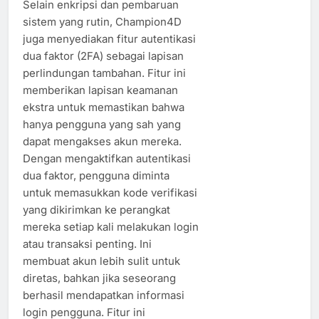
Selain enkripsi dan pembaruan
sistem yang rutin, Champion4D
juga menyediakan fitur autentikasi
dua faktor (2FA) sebagai lapisan
perlindungan tambahan. Fitur ini
memberikan lapisan keamanan
ekstra untuk memastikan bahwa
hanya pengguna yang sah yang
dapat mengakses akun mereka.
Dengan mengaktifkan autentikasi
dua faktor, pengguna diminta
untuk memasukkan kode verifikasi
yang dikirimkan ke perangkat
mereka setiap kali melakukan login
atau transaksi penting. Ini
membuat akun lebih sulit untuk
diretas, bahkan jika seseorang
berhasil mendapatkan informasi
login pengguna. Fitur ini