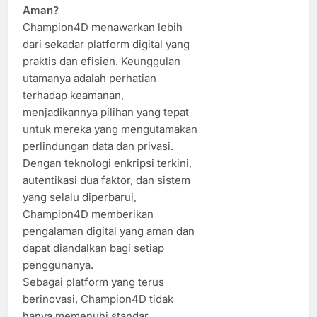
Aman?
Champion4D menawarkan lebih
dari sekadar platform digital yang
praktis dan efisien. Keunggulan
utamanya adalah perhatian
terhadap keamanan,
menjadikannya pilihan yang tepat
untuk mereka yang mengutamakan
perlindungan data dan privasi.
Dengan teknologi enkripsi terkini,
autentikasi dua faktor, dan sistem
yang selalu diperbarui,
Champion4D memberikan
pengalaman digital yang aman dan
dapat diandalkan bagi setiap
penggunanya.
Sebagai platform yang terus
berinovasi, Champion4D tidak
hanya memenuhi standar