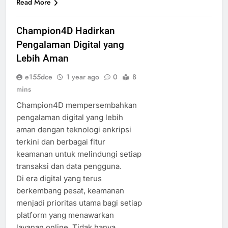
Read More
Champion4D Hadirkan
Pengalaman Digital yang
Lebih Aman
e155dce
1 year ago
0
8
mins
Champion4D mempersembahkan
pengalaman digital yang lebih
aman dengan teknologi enkripsi
terkini dan berbagai fitur
keamanan untuk melindungi setiap
transaksi dan data pengguna.
Di era digital yang terus
berkembang pesat, keamanan
menjadi prioritas utama bagi setiap
platform yang menawarkan
layanan online. Tidak hanya