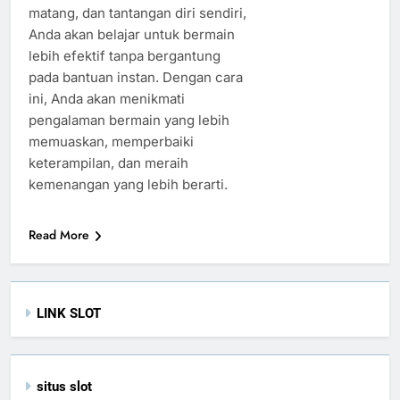
matang, dan tantangan diri sendiri,
Anda akan belajar untuk bermain
lebih efektif tanpa bergantung
pada bantuan instan. Dengan cara
ini, Anda akan menikmati
pengalaman bermain yang lebih
memuaskan, memperbaiki
keterampilan, dan meraih
kemenangan yang lebih berarti.
Read More
LINK SLOT
situs slot