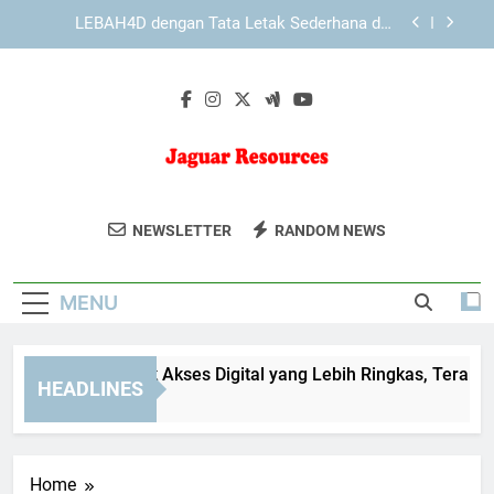
Skip
EDWINSLOT dan Perannya dalam Mendukung
to
Aktivitas Digital Harian
content
LEBAH4D dan Perannya dalam Mendukung
Aktivitas Digital Harian
EDWINSLOT untuk Akses Digital yang Lebih
Ringkas, Terarah, dan Efisien
LEBAH4D dengan Tata Letak Sederhana dan
Mudah Dipahami di Berbagai Perangkat
Jaguar
Jaguar Resources Menyediakan Solusi
EDWINSLOT dan Perannya dalam Mendukung
NEWSLETTER
RANDOM NEWS
Aktivitas Digital Harian
Resources
Konsultasi Energi Dan Sumber Daya
LEBAH4D dan Perannya dalam Mendukung
Yang Inovatif. Untuk Masa Depan Yang
Aktivitas Digital Harian
MENU
Berkelanjutan.
WINSLOT untuk Akses Digital yang Lebih Ringkas, Terarah, dan
HEADLINES
Weeks Ago
Home