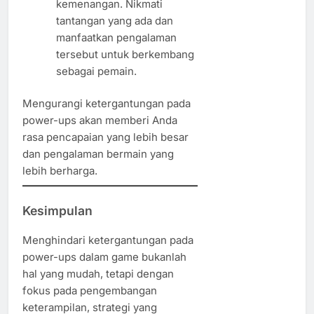
kemenangan. Nikmati
tantangan yang ada dan
manfaatkan pengalaman
tersebut untuk berkembang
sebagai pemain.
Mengurangi ketergantungan pada
power-ups akan memberi Anda
rasa pencapaian yang lebih besar
dan pengalaman bermain yang
lebih berharga.
Kesimpulan
Menghindari ketergantungan pada
power-ups dalam game bukanlah
hal yang mudah, tetapi dengan
fokus pada pengembangan
keterampilan, strategi yang