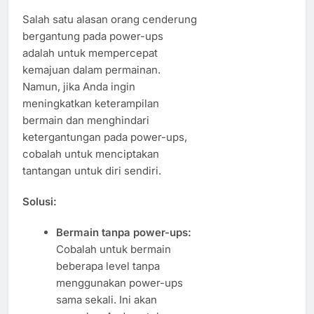
Salah satu alasan orang cenderung
bergantung pada power-ups
adalah untuk mempercepat
kemajuan dalam permainan.
Namun, jika Anda ingin
meningkatkan keterampilan
bermain dan menghindari
ketergantungan pada power-ups,
cobalah untuk menciptakan
tantangan untuk diri sendiri.
Solusi:
Bermain tanpa power-ups:
Cobalah untuk bermain
beberapa level tanpa
menggunakan power-ups
sama sekali. Ini akan