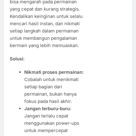
bisa mengarah pada permainan
yang cepat dan kurang strategis.
Kendalikan keinginan untuk selalu
mencari hasil instan, dan nikmati
setiap langkah dalam permainan
untuk membangun pengalaman
bermain yang lebih memuaskan.
Solusi:
Nikmati proses permainan:
Cobalah untuk menikmati
setiap bagian dari
permainan, bukan hanya
fokus pada hasil akhir.
Jangan terburu-buru:
Jangan terlalu cepat
menggunakan power-ups
untuk mempercepat