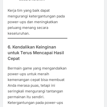
Kerja tim yang baik dapat
mengurangi ketergantungan pada
power-ups dan meningkatkan
peluang menang secara
keseluruhan.
6. Kendalikan Keinginan
untuk Terus Mencapai Hasil
Cepat
Bermain game yang mengandalkan
power-ups untuk meraih
kemenangan cepat bisa membuat
Anda merasa puas, tetapi ini
seringkali mengurangi tantangan
permainan itu sendiri.
Ketergantungan pada power-ups