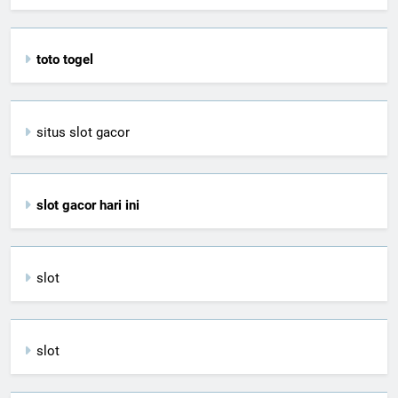
toto togel
situs slot gacor
slot gacor hari ini
slot
slot