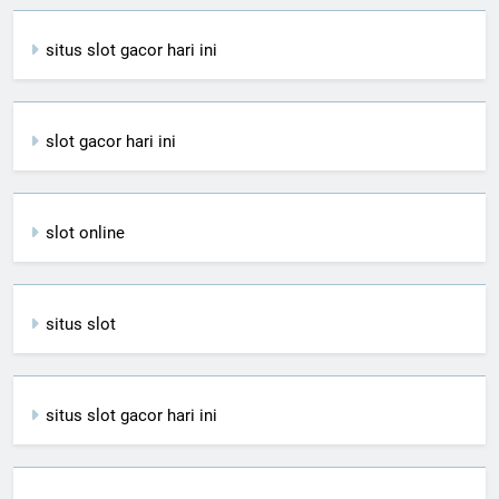
situs slot gacor hari ini
slot gacor hari ini
slot online
situs slot
situs slot gacor hari ini