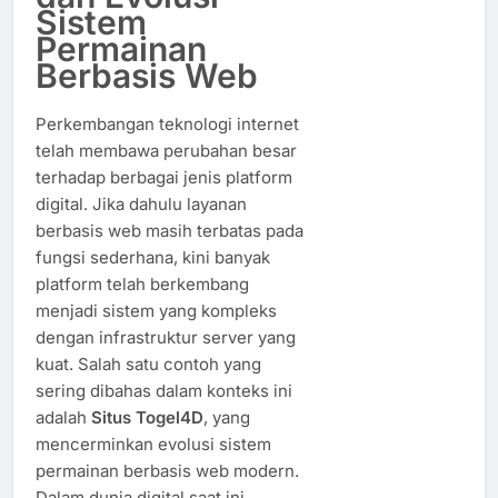
Sistem
Permainan
Berbasis Web
Perkembangan teknologi internet
telah membawa perubahan besar
terhadap berbagai jenis platform
digital. Jika dahulu layanan
berbasis web masih terbatas pada
fungsi sederhana, kini banyak
platform telah berkembang
menjadi sistem yang kompleks
dengan infrastruktur server yang
kuat. Salah satu contoh yang
sering dibahas dalam konteks ini
adalah
Situs Togel4D
, yang
mencerminkan evolusi sistem
permainan berbasis web modern.
Dalam dunia digital saat ini,