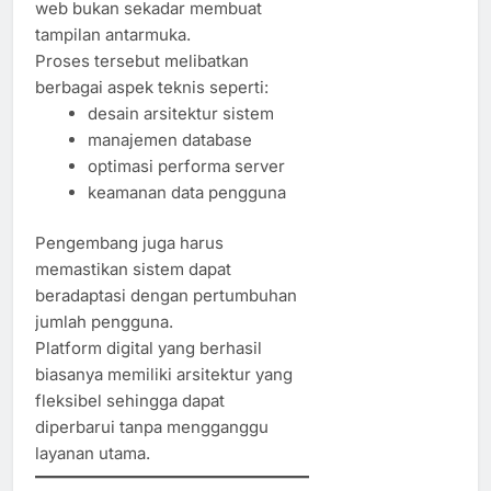
web bukan sekadar membuat
tampilan antarmuka.
Proses tersebut melibatkan
berbagai aspek teknis seperti:
desain arsitektur sistem
manajemen database
optimasi performa server
keamanan data pengguna
Pengembang juga harus
memastikan sistem dapat
beradaptasi dengan pertumbuhan
jumlah pengguna.
Platform digital yang berhasil
biasanya memiliki arsitektur yang
fleksibel sehingga dapat
diperbarui tanpa mengganggu
layanan utama.