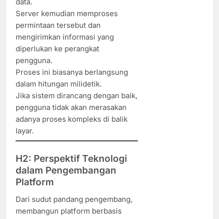
data.
Server kemudian memproses
permintaan tersebut dan
mengirimkan informasi yang
diperlukan ke perangkat
pengguna.
Proses ini biasanya berlangsung
dalam hitungan milidetik.
Jika sistem dirancang dengan baik,
pengguna tidak akan merasakan
adanya proses kompleks di balik
layar.
H2: Perspektif Teknologi
dalam Pengembangan
Platform
Dari sudut pandang pengembang,
membangun platform berbasis