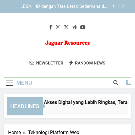
Skip
EDWINSLOT dan Perannya dalam Mendukung
to
Aktivitas Digital Harian
content
LEBAH4D dan Perannya dalam Mendukung
Aktivitas Digital Harian
EDWINSLOT untuk Akses Digital yang Lebih
Ringkas, Terarah, dan Efisien
LEBAH4D dengan Tata Letak Sederhana dan
Mudah Dipahami di Berbagai Perangkat
Jaguar
Jaguar Resources Menyediakan Solusi
EDWINSLOT dan Perannya dalam Mendukung
NEWSLETTER
RANDOM NEWS
Aktivitas Digital Harian
Resources
Konsultasi Energi Dan Sumber Daya
LEBAH4D dan Perannya dalam Mendukung
Yang Inovatif. Untuk Masa Depan Yang
Aktivitas Digital Harian
MENU
Berkelanjutan.
WINSLOT untuk Akses Digital yang Lebih Ringkas, Terarah, dan
HEADLINES
Weeks Ago
Home
Teknologi Platform Web