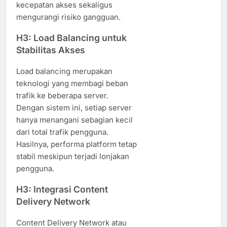
kecepatan akses sekaligus
mengurangi risiko gangguan.
H3: Load Balancing untuk
Stabilitas Akses
Load balancing merupakan
teknologi yang membagi beban
trafik ke beberapa server.
Dengan sistem ini, setiap server
hanya menangani sebagian kecil
dari total trafik pengguna.
Hasilnya, performa platform tetap
stabil meskipun terjadi lonjakan
pengguna.
H3: Integrasi Content
Delivery Network
Content Delivery Network atau