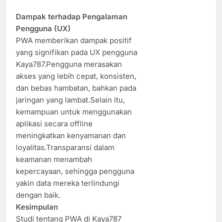
Dampak terhadap Pengalaman
Pengguna (UX)
PWA memberikan dampak positif
yang signifikan pada UX pengguna
Kaya787.Pengguna merasakan
akses yang lebih cepat, konsisten,
dan bebas hambatan, bahkan pada
jaringan yang lambat.Selain itu,
kemampuan untuk menggunakan
aplikasi secara offline
meningkatkan kenyamanan dan
loyalitas.Transparansi dalam
keamanan menambah
kepercayaan, sehingga pengguna
yakin data mereka terlindungi
dengan baik.
Kesimpulan
Studi tentang PWA di Kaya787