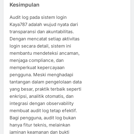
Kesimpulan
Audit log pada sistem login
Kaya787 adalah wujud nyata dari
transparansi dan akuntabilitas.
Dengan mencatat setiap aktivitas
login secara detail, sistem ini
membantu mendeteksi ancaman,
menjaga compliance, dan
memperkuat kepercayaan
pengguna. Meski menghadapi
tantangan dalam pengelolaan data
yang besar, praktik terbaik seperti
enkripsi, analitik otomatis, dan
integrasi dengan observability
membuat audit log tetap efektif.
Bagi pengguna, audit log bukan
hanya fitur teknis, melainkan
jaminan keamanan dan bukti