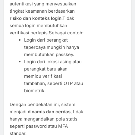
autentikasi yang menyesuaikan
tingkat keamanan berdasarkan
risiko dan konteks login
.Tidak
semua login membutuhkan
verifikasi berlapis.Sebagai contoh:
Login dari perangkat
tepercaya mungkin hanya
membutuhkan passkey.
Login dari lokasi asing atau
perangkat baru akan
memicu verifikasi
tambahan, seperti OTP atau
biometrik.
Dengan pendekatan ini, sistem
menjadi
dinamis dan cerdas
, tidak
hanya mengandalkan pola statis
seperti password atau MFA
standar.