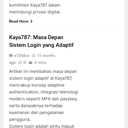
komitmen Kaya787 dalam
melindungi privasi digital.
Read More
Kaya787: Masa Depan
Sistem Login yang Adaptif
e155dce
11 months
ago
0
6 mins
Artikel ini membahas masa depan
sistem login adaptif di Kaya787,
mencakup konsep adaptive
authentication, integrasi teknologi
modern seperti MFA dan passkey,
serta dampaknya terhadap
keamanan dan pengalaman
pengguna.
Sistem login adalah pintu masuk