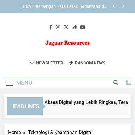
Skip
EDWINSLOT dan Perannya dalam Mendukung
to
Aktivitas Digital Harian
content
LEBAH4D dan Perannya dalam Mendukung
Aktivitas Digital Harian
EDWINSLOT untuk Akses Digital yang Lebih
Ringkas, Terarah, dan Efisien
LEBAH4D dengan Tata Letak Sederhana dan
Mudah Dipahami di Berbagai Perangkat
Jaguar
Jaguar Resources Menyediakan Solusi
EDWINSLOT dan Perannya dalam Mendukung
NEWSLETTER
RANDOM NEWS
Aktivitas Digital Harian
Resources
Konsultasi Energi Dan Sumber Daya
LEBAH4D dan Perannya dalam Mendukung
Yang Inovatif. Untuk Masa Depan Yang
Aktivitas Digital Harian
MENU
Berkelanjutan.
WINSLOT untuk Akses Digital yang Lebih Ringkas, Terarah, dan
HEADLINES
Weeks Ago
Home
Teknologi & Keamanan Digital