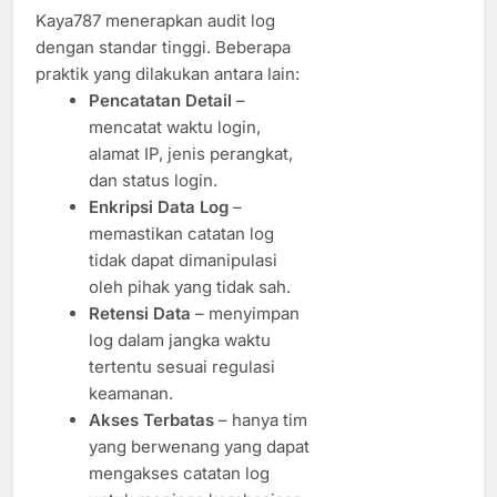
Kaya787 menerapkan audit log
dengan standar tinggi. Beberapa
praktik yang dilakukan antara lain:
Pencatatan Detail
–
mencatat waktu login,
alamat IP, jenis perangkat,
dan status login.
Enkripsi Data Log
–
memastikan catatan log
tidak dapat dimanipulasi
oleh pihak yang tidak sah.
Retensi Data
– menyimpan
log dalam jangka waktu
tertentu sesuai regulasi
keamanan.
Akses Terbatas
– hanya tim
yang berwenang yang dapat
mengakses catatan log