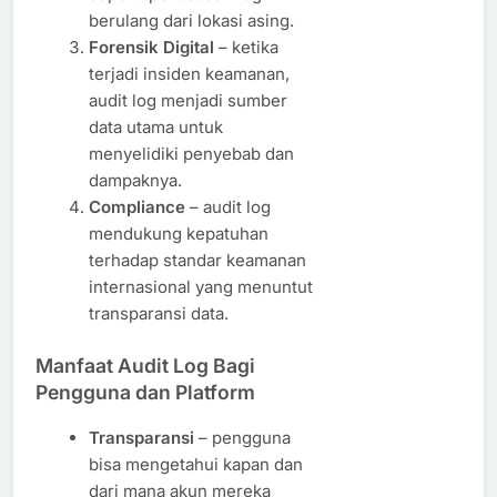
berulang dari lokasi asing.
Forensik Digital
– ketika
terjadi insiden keamanan,
audit log menjadi sumber
data utama untuk
menyelidiki penyebab dan
dampaknya.
Compliance
– audit log
mendukung kepatuhan
terhadap standar keamanan
internasional yang menuntut
transparansi data.
Manfaat Audit Log Bagi
Pengguna dan Platform
Transparansi
– pengguna
bisa mengetahui kapan dan
dari mana akun mereka