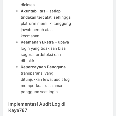
diakses.
Akuntabilitas
– setiap
tindakan tercatat, sehingga
platform memiliki tanggung
jawab penuh atas
keamanan.
Keamanan Ekstra
– upaya
login yang tidak sah bisa
segera terdeteksi dan
diblokir.
Kepercayaan Pengguna
–
transparansi yang
ditunjukkan lewat audit log
memperkuat rasa aman
pengguna saat login.
Implementasi Audit Log di
Kaya787