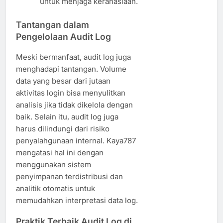
untuk menjaga kerahasiaan.
Tantangan dalam
Pengelolaan Audit Log
Meski bermanfaat, audit log juga
menghadapi tantangan. Volume
data yang besar dari jutaan
aktivitas login bisa menyulitkan
analisis jika tidak dikelola dengan
baik. Selain itu, audit log juga
harus dilindungi dari risiko
penyalahgunaan internal. Kaya787
mengatasi hal ini dengan
menggunakan sistem
penyimpanan terdistribusi dan
analitik otomatis untuk
memudahkan interpretasi data log.
Praktik Terbaik Audit Log di