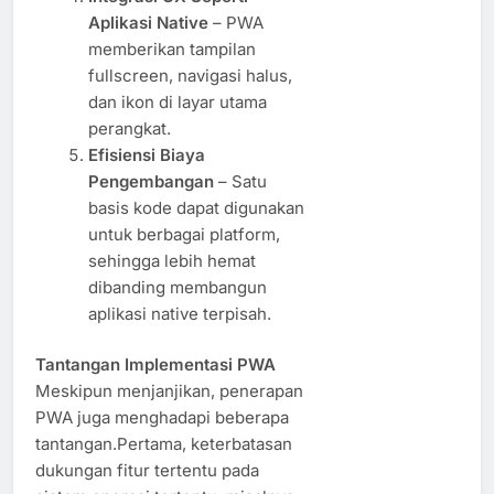
Aplikasi Native
– PWA
memberikan tampilan
fullscreen, navigasi halus,
dan ikon di layar utama
perangkat.
Efisiensi Biaya
Pengembangan
– Satu
basis kode dapat digunakan
untuk berbagai platform,
sehingga lebih hemat
dibanding membangun
aplikasi native terpisah.
Tantangan Implementasi PWA
Meskipun menjanjikan, penerapan
PWA juga menghadapi beberapa
tantangan.Pertama, keterbatasan
dukungan fitur tertentu pada