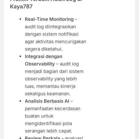
Kaya787
Real-Time Monitoring
–
audit log diintegrasikan
dengan sistem notifikasi
agar aktivitas mencurigakan
segera diketahui.
Integrasi dengan
Observability
– audit log
menjadi bagian dari sistem
observability yang lebih
luas, memantau kinerja
sekaligus keamanan.
Analisis Berbasis AI
–
pemanfaatan kecerdasan
buatan untuk
mengidentifikasi pola
serangan lebih cepat.
Review Berkala
– evaluasi