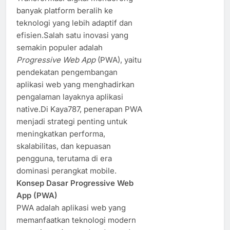
banyak platform beralih ke
teknologi yang lebih adaptif dan
efisien.Salah satu inovasi yang
semakin populer adalah
Progressive Web App
(PWA), yaitu
pendekatan pengembangan
aplikasi web yang menghadirkan
pengalaman layaknya aplikasi
native.Di Kaya787, penerapan PWA
menjadi strategi penting untuk
meningkatkan performa,
skalabilitas, dan kepuasan
pengguna, terutama di era
dominasi perangkat mobile.
Konsep Dasar Progressive Web
App (PWA)
PWA adalah aplikasi web yang
memanfaatkan teknologi modern