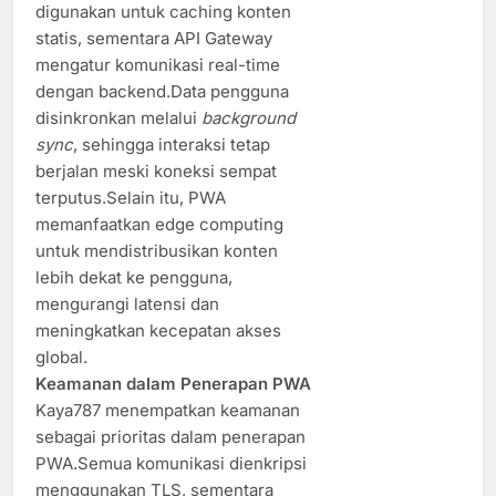
digunakan untuk caching konten
statis, sementara API Gateway
mengatur komunikasi real-time
dengan backend.Data pengguna
disinkronkan melalui
background
sync
, sehingga interaksi tetap
berjalan meski koneksi sempat
terputus.Selain itu, PWA
memanfaatkan edge computing
untuk mendistribusikan konten
lebih dekat ke pengguna,
mengurangi latensi dan
meningkatkan kecepatan akses
global.
Keamanan dalam Penerapan PWA
Kaya787 menempatkan keamanan
sebagai prioritas dalam penerapan
PWA.Semua komunikasi dienkripsi
menggunakan TLS, sementara