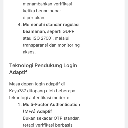
menambahkan verifikasi
ketika benar-benar
diperlukan.
Memenuhi standar regulasi
keamanan
, seperti GDPR
atau ISO 27001, melalui
transparansi dan monitoring
akses.
Teknologi Pendukung Login
Adaptif
Masa depan login adaptif di
Kaya787 ditopang oleh beberapa
teknologi autentikasi modern:
Multi-Factor Authentication
(MFA) Adaptif
Bukan sekadar OTP standar,
tetapi verifikasi berbasis