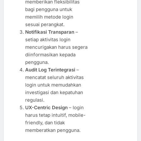
memberikan fleksibilitas
bagi pengguna untuk
memilih metode login
sesuai perangkat.
Notifikasi Transparan
–
setiap aktivitas login
mencurigakan harus segera
diinformasikan kepada
pengguna.
Audit Log Terintegrasi
–
mencatat seluruh aktivitas
login untuk memudahkan
investigasi dan kepatuhan
regulasi.
UX-Centric Design
– login
harus tetap intuitif, mobile-
friendly, dan tidak
memberatkan pengguna.