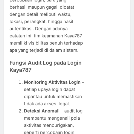
berhasil maupun gagal, dicatat
dengan detail meliputi waktu,
lokasi, perangkat, hingga hasil
autentikasi. Dengan adanya
catatan ini, tim keamanan Kaya787
memiliki visibilitas penuh terhadap
apa yang terjadi di dalam sistem.
Fungsi Audit Log pada Login
Kaya787
Monitoring Aktivitas Login
–
setiap upaya login dapat
dipantau untuk memastikan
tidak ada akses ilegal.
Deteksi Anomali
– audit log
membantu mengenali pola
aktivitas mencurigakan,
seperti percobaan login