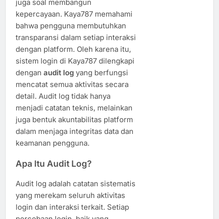
juga soal membangun
kepercayaan. Kaya787 memahami
bahwa pengguna membutuhkan
transparansi dalam setiap interaksi
dengan platform. Oleh karena itu,
sistem login di Kaya787 dilengkapi
dengan
audit log
yang berfungsi
mencatat semua aktivitas secara
detail. Audit log tidak hanya
menjadi catatan teknis, melainkan
juga bentuk akuntabilitas platform
dalam menjaga integritas data dan
keamanan pengguna.
Apa Itu Audit Log?
Audit log adalah catatan sistematis
yang merekam seluruh aktivitas
login dan interaksi terkait. Setiap
percobaan login, baik yang