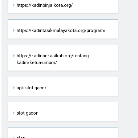
https://kadinbinjaikota.org/
https://kadintasikmalayakota.org/program/
https://kadinbekasikab.org/tentang-
kadin/ketua-umum/
apk slot gacor
slot gacor