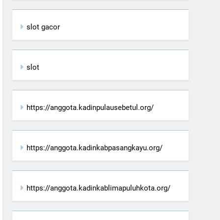
slot gacor
slot
https://anggota.kadinpulausebetul.org/
https://anggota.kadinkabpasangkayu.org/
https://anggota.kadinkablimapuluhkota.org/