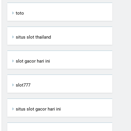
toto
situs slot thailand
slot gacor hari ini
slot777
situs slot gacor hari ini