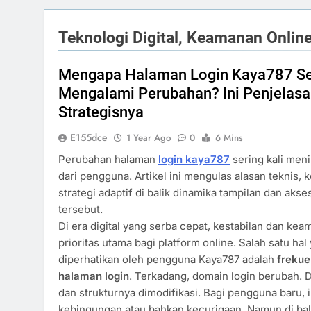
Teknologi Digital, Keamanan Online
Mengapa Halaman Login Kaya787 Se
Mengalami Perubahan? Ini Penjelasa
Strategisnya
E155dce
1 Year Ago
0
6 Mins
Perubahan halaman
login kaya787
sering kali men
dari pengguna. Artikel ini mengulas alasan teknis, 
strategi adaptif di balik dinamika tampilan dan akse
tersebut.
Di era digital yang serba cepat, kestabilan dan ke
prioritas utama bagi platform online. Salah satu ha
diperhatikan oleh pengguna Kaya787 adalah
frekue
halaman login
. Terkadang, domain login berubah. D
dan strukturnya dimodifikasi. Bagi pengguna baru, 
kebingungan atau bahkan kecurigaan. Namun di bali