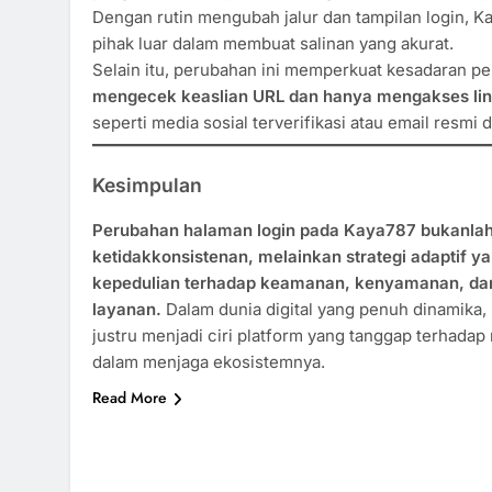
Dengan rutin mengubah jalur dan tampilan login, K
pihak luar dalam membuat salinan yang akurat.
Selain itu, perubahan ini memperkuat kesadaran 
mengecek keaslian URL dan hanya mengakses lin
seperti media sosial terverifikasi atau email resmi d
Kesimpulan
Perubahan halaman login pada Kaya787 bukanlah
ketidakkonsistenan, melainkan strategi adaptif 
kepedulian terhadap keamanan, kenyamanan, dan
layanan.
Dalam dunia digital yang penuh dinamika,
justru menjadi ciri platform yang tanggap terhadap 
dalam menjaga ekosistemnya.
Read More