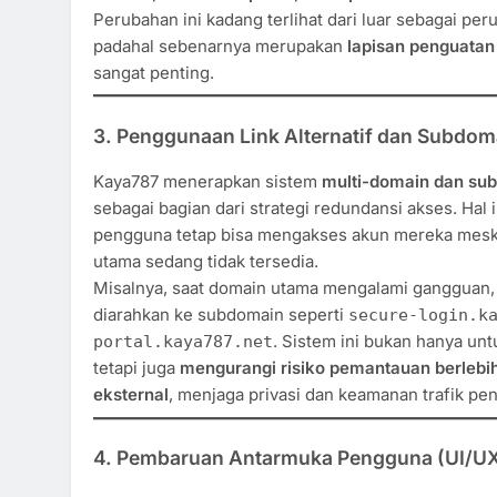
Perubahan ini kadang terlihat dari luar sebagai pe
padahal sebenarnya merupakan
lapisan penguata
sangat penting.
3.
Penggunaan Link Alternatif dan Subdom
Kaya787 menerapkan sistem
multi-domain dan sub
sebagai bagian dari strategi redundansi akses. Ha
pengguna tetap bisa mengakses akun mereka meski 
utama sedang tidak tersedia.
Misalnya, saat domain utama mengalami gangguan, 
diarahkan ke subdomain seperti
secure-login.k
. Sistem ini bukan hanya unt
portal.kaya787.net
tetapi juga
mengurangi risiko pemantauan berlebih
eksternal
, menjaga privasi dan keamanan trafik pe
4.
Pembaruan Antarmuka Pengguna (UI/U