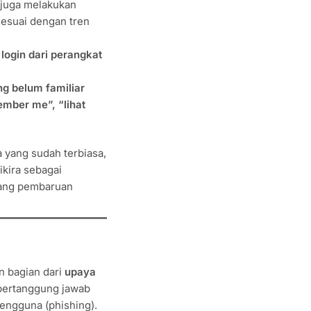
 juga melakukan
esuai dengan tren
ogin dari perangkat
 belum familiar
ember me”, “lihat
 yang sudah terbiasa,
kira sebagai
ntang pembaruan
n bagian dari
upaya
 bertanggung jawab
engguna (phishing).