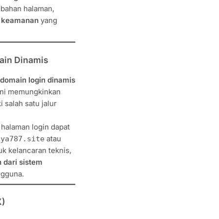
rubahan halaman,
n keamanan
yang
ain Dinamis
domain login dinamis
l ini memungkinkan
salah satu jalur
halaman login dapat
atau
aya787.site
uk kelancaran teknis,
 dari sistem
ngguna.
X)