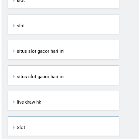
slot
slot
situs slot gacor hari ini
situs slot gacor hari ini
live draw hk
Slot