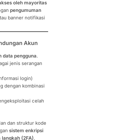
akses oleh mayoritas
engan
pengumuman
tau banner notifikasi
indungan Akun
n data pengguna
.
agai jenis serangan
nformasi login)
ng dengan kombinasi
ngeksploitasi celah
lan dan struktur kode
ngan
sistem enkripsi
a langkah (2FA)
.