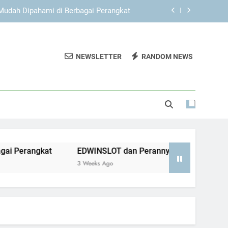
udah Dipahami di Berbagai Perangkat
m Mendukung Aktivitas Digital Harian
m Mendukung Aktivitas Digital Harian
NEWSLETTER
RANDOM NEWS
g Lebih Ringkas, Terarah, dan Efisien
a Yang Inovatif. Untuk Masa Depan Yang Berkelanjutan.
udah Dipahami di Berbagai Perangkat
m Mendukung Aktivitas Digital Harian
m Mendukung Aktivitas Digital Harian
t
EDWINSLOT dan Perannya dalam Mendukung Aktivitas 
3 Weeks Ago