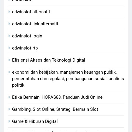
edwinslot alternatif
edwinslot link alternatif
edwinslot login
edwinslot rtp
Efisiensi Akses dan Teknologi Digital
ekonomi dan kebijakan, manajemen keuangan publik,
pemerintahan dan regulasi, pembangunan sosial, analisis
politik
Etika Bermain, HORAS88, Panduan Judi Online
Gambling, Slot Online, Strategi Bermain Slot
Game & Hiburan Digital