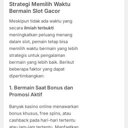
Strategi Memilih Waktu
Bermain Slot Gacor
Meskipun tidak ada waktu yang
secara
ilmiah terbukti
meningkatkan peluang menang
dalam slot, pemain tetap bisa
memilih waktu bermain yang lebih
strategis untuk pengalaman
bermain yang lebih baik. Berikut
beberapa faktor yang dapat
dipertimbangkan:
1. Bermain Saat Bonus dan
Promosi Aktif
Banyak kasino online menawarkan
bonus khusus, free spins, atau
cashback pada hari-hari tertentu
atau jam-jam tertentu. Manfaatkan