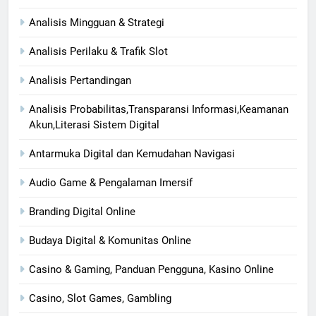
Analisis Mingguan & Strategi
Analisis Perilaku & Trafik Slot
Analisis Pertandingan
Analisis Probabilitas,Transparansi Informasi,Keamanan
Akun,Literasi Sistem Digital
Antarmuka Digital dan Kemudahan Navigasi
Audio Game & Pengalaman Imersif
Branding Digital Online
Budaya Digital & Komunitas Online
Casino & Gaming, Panduan Pengguna, Kasino Online
Casino, Slot Games, Gambling