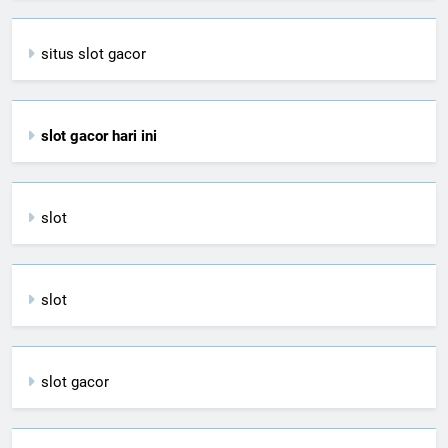
situs slot gacor
slot gacor hari ini
slot
slot
slot gacor