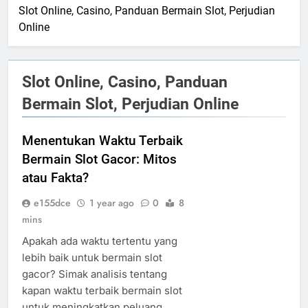
Slot Online, Casino, Panduan Bermain Slot, Perjudian
Online
Slot Online, Casino, Panduan
Bermain Slot, Perjudian Online
Menentukan Waktu Terbaik
Bermain Slot Gacor: Mitos
atau Fakta?
e155dce
1 year ago
0
8
mins
Apakah ada waktu tertentu yang
lebih baik untuk bermain slot
gacor? Simak analisis tentang
kapan waktu terbaik bermain slot
untuk meningkatkan peluang