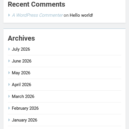
Recent Comments
A WordPress Commenter
on
Hello world!
Archives
July 2026
June 2026
May 2026
April 2026
March 2026
February 2026
January 2026