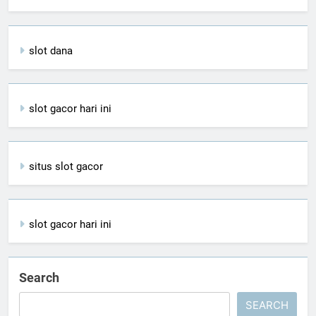
slot dana
slot gacor hari ini
situs slot gacor
slot gacor hari ini
Search
SEARCH