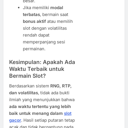
besar.
Jika memiliki
modal
terbatas
, bermain saat
bonus aktif
atau memilih
slot dengan volatilitas
rendah dapat
memperpanjang sesi
permainan.
Kesimpulan: Apakah Ada
Waktu Terbaik untuk
Bermain Slot?
Berdasarkan sistem
RNG, RTP,
dan volatilitas
, tidak ada bukti
ilmiah yang menunjukkan bahwa
ada waktu tertentu yang lebih
baik untuk menang dalam
slot
gacor
. Hasil setiap putaran tetap
acak dan tidak bergantung pada