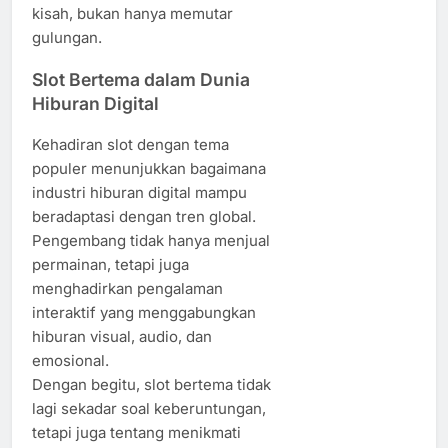
kisah, bukan hanya memutar
gulungan.
Slot Bertema dalam Dunia
Hiburan Digital
Kehadiran slot dengan tema
populer menunjukkan bagaimana
industri hiburan digital mampu
beradaptasi dengan tren global.
Pengembang tidak hanya menjual
permainan, tetapi juga
menghadirkan pengalaman
interaktif yang menggabungkan
hiburan visual, audio, dan
emosional.
Dengan begitu, slot bertema tidak
lagi sekadar soal keberuntungan,
tetapi juga tentang menikmati