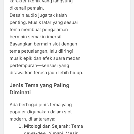
karakter ikonik yang langsung
dikenali pemain.
Desain audio juga tak kalah
penting. Musik latar yang sesuai
tema membuat pengalaman
bermain semakin imersif.
Bayangkan bermain slot dengan
tema petualangan, lalu diiringi
musik epik dan efek suara medan
pertempuran—sensasi yang
ditawarkan terasa jauh lebih hidup.
Jenis Tema yang Paling
Diminati
Ada berbagai jenis tema yang
populer digunakan dalam slot
modern, di antaranya:
Mitologi dan Sejarah:
Tema
dewa-dewi Yunani, Mesir