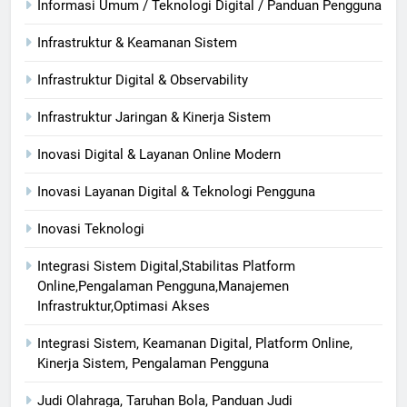
Informasi Umum / Teknologi Digital / Panduan Pengguna
Infrastruktur & Keamanan Sistem
Infrastruktur Digital & Observability
Infrastruktur Jaringan & Kinerja Sistem
Inovasi Digital & Layanan Online Modern
Inovasi Layanan Digital & Teknologi Pengguna
Inovasi Teknologi
Integrasi Sistem Digital,Stabilitas Platform
Online,Pengalaman Pengguna,Manajemen
Infrastruktur,Optimasi Akses
Integrasi Sistem, Keamanan Digital, Platform Online,
Kinerja Sistem, Pengalaman Pengguna
Judi Olahraga, Taruhan Bola, Panduan Judi