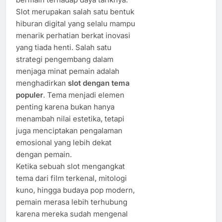
Slot merupakan salah satu bentuk
hiburan digital yang selalu mampu
menarik perhatian berkat inovasi
yang tiada henti. Salah satu
strategi pengembang dalam
menjaga minat pemain adalah
menghadirkan
slot dengan tema
populer
. Tema menjadi elemen
penting karena bukan hanya
menambah nilai estetika, tetapi
juga menciptakan pengalaman
emosional yang lebih dekat
dengan pemain.
Ketika sebuah slot mengangkat
tema dari film terkenal, mitologi
kuno, hingga budaya pop modern,
pemain merasa lebih terhubung
karena mereka sudah mengenal