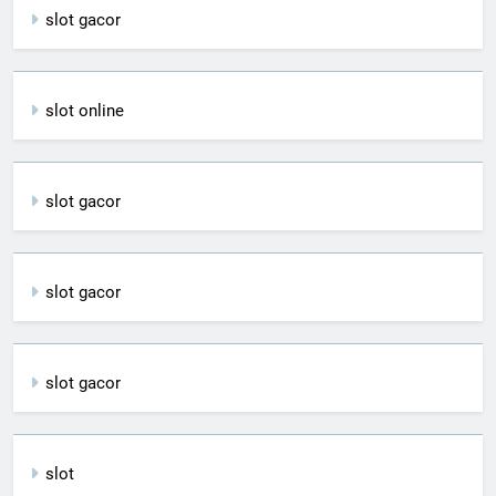
slot gacor
slot online
slot gacor
slot gacor
slot gacor
slot