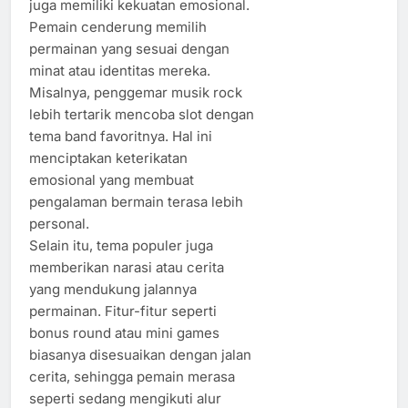
juga memiliki kekuatan emosional.
Pemain cenderung memilih
permainan yang sesuai dengan
minat atau identitas mereka.
Misalnya, penggemar musik rock
lebih tertarik mencoba slot dengan
tema band favoritnya. Hal ini
menciptakan keterikatan
emosional yang membuat
pengalaman bermain terasa lebih
personal.
Selain itu, tema populer juga
memberikan narasi atau cerita
yang mendukung jalannya
permainan. Fitur-fitur seperti
bonus round atau mini games
biasanya disesuaikan dengan jalan
cerita, sehingga pemain merasa
seperti sedang mengikuti alur