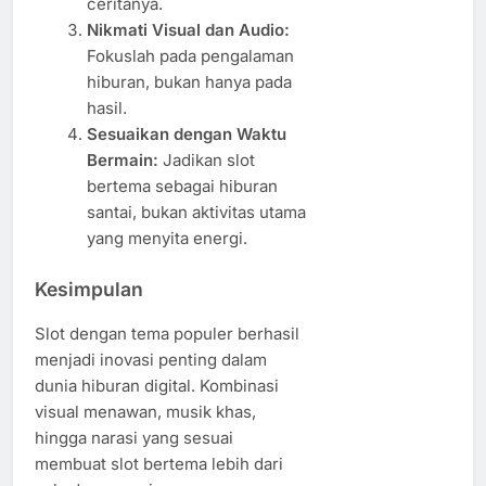
ceritanya.
Nikmati Visual dan Audio:
Fokuslah pada pengalaman
hiburan, bukan hanya pada
hasil.
Sesuaikan dengan Waktu
Bermain:
Jadikan slot
bertema sebagai hiburan
santai, bukan aktivitas utama
yang menyita energi.
Kesimpulan
Slot dengan tema populer berhasil
menjadi inovasi penting dalam
dunia hiburan digital. Kombinasi
visual menawan, musik khas,
hingga narasi yang sesuai
membuat slot bertema lebih dari