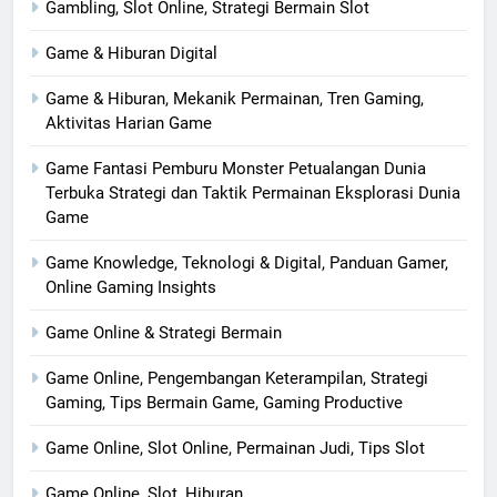
Gambling, Slot Online, Strategi Bermain Slot
Game & Hiburan Digital
Game & Hiburan, Mekanik Permainan, Tren Gaming,
Aktivitas Harian Game
Game Fantasi Pemburu Monster Petualangan Dunia
Terbuka Strategi dan Taktik Permainan Eksplorasi Dunia
Game
Game Knowledge, Teknologi & Digital, Panduan Gamer,
Online Gaming Insights
Game Online & Strategi Bermain
Game Online, Pengembangan Keterampilan, Strategi
Gaming, Tips Bermain Game, Gaming Productive
Game Online, Slot Online, Permainan Judi, Tips Slot
Game Online, Slot, Hiburan