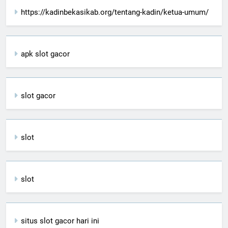
https://kadinbekasikab.org/tentang-kadin/ketua-umum/
apk slot gacor
slot gacor
slot
slot
situs slot gacor hari ini