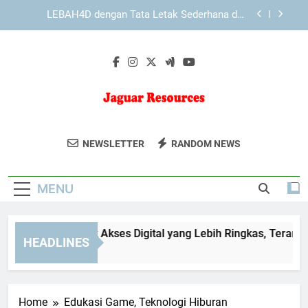
Skip
EDWINSLOT dan Perannya dalam Mendukung
to
Aktivitas Digital Harian
content
LEBAH4D dan Perannya dalam Mendukung
Aktivitas Digital Harian
EDWINSLOT untuk Akses Digital yang Lebih
Ringkas, Terarah, dan Efisien
LEBAH4D dengan Tata Letak Sederhana dan
Mudah Dipahami di Berbagai Perangkat
Jaguar
Jaguar Resources Menyediakan Solusi
EDWINSLOT dan Perannya dalam Mendukung
NEWSLETTER
RANDOM NEWS
Aktivitas Digital Harian
Resources
Konsultasi Energi Dan Sumber Daya
LEBAH4D dan Perannya dalam Mendukung
Yang Inovatif. Untuk Masa Depan Yang
Aktivitas Digital Harian
MENU
Berkelanjutan.
WINSLOT untuk Akses Digital yang Lebih Ringkas, Terarah, dan
HEADLINES
Week Ago
Home
Edukasi Game, Teknologi Hiburan