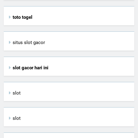
toto togel
situs slot gacor
slot gacor hari ini
slot
slot