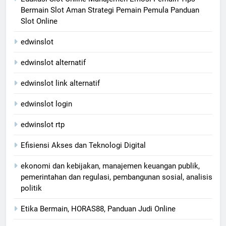
Bermain Slot Aman Strategi Pemain Pemula Panduan
Slot Online
edwinslot
edwinslot alternatif
edwinslot link alternatif
edwinslot login
edwinslot rtp
Efisiensi Akses dan Teknologi Digital
ekonomi dan kebijakan, manajemen keuangan publik,
pemerintahan dan regulasi, pembangunan sosial, analisis
politik
Etika Bermain, HORAS88, Panduan Judi Online