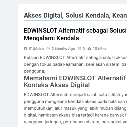
Akses Digital, Solusi Kendala, K
EDWINSLOT Alternatif sebagai Solusi
Mengalami Kendala
E155dce
2 Months Ago
0
15 Mins
Pelajari EDWINSLOT Alternatif sebagai solusi akses
dengan fokus pada keamanan, kejelasan sistem, d
pengguna.
Memahami EDWINSLOT Alternatif
Konteks Akses Digital
EDWINSLOT Alternatif menjadi salah satu istilah yan
pengguna mengalami kendala akses pada halaman 
membutuhkan jalur masuk yang lebih mudah dijang
digital, hambatan akses bisa terjadi karena banyak f
gangguan jaringan, perubahan sistem, perangkat ya