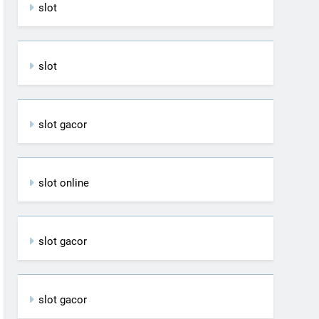
slot
slot
slot gacor
slot online
slot gacor
slot gacor