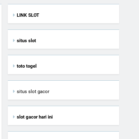
LINK SLOT
situs slot
toto togel
situs slot gacor
slot gacor hari ini