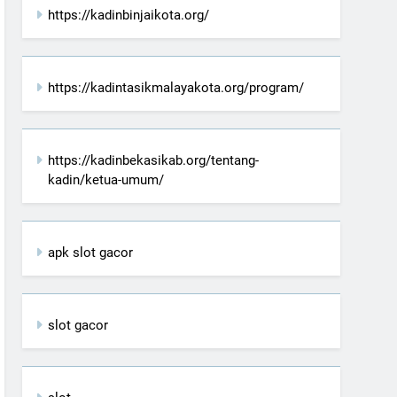
https://kadinbinjaikota.org/
https://kadintasikmalayakota.org/program/
https://kadinbekasikab.org/tentang-
kadin/ketua-umum/
apk slot gacor
slot gacor