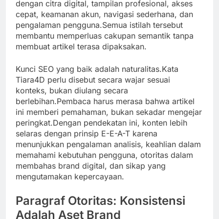
dengan citra digital, tampilan profesional, akses
cepat, keamanan akun, navigasi sederhana, dan
pengalaman pengguna.Semua istilah tersebut
membantu memperluas cakupan semantik tanpa
membuat artikel terasa dipaksakan.
Kunci SEO yang baik adalah naturalitas.Kata
Tiara4D perlu disebut secara wajar sesuai
konteks, bukan diulang secara
berlebihan.Pembaca harus merasa bahwa artikel
ini memberi pemahaman, bukan sekadar mengejar
peringkat.Dengan pendekatan ini, konten lebih
selaras dengan prinsip E-E-A-T karena
menunjukkan pengalaman analisis, keahlian dalam
memahami kebutuhan pengguna, otoritas dalam
membahas brand digital, dan sikap yang
mengutamakan kepercayaan.
Paragraf Otoritas: Konsistensi
Adalah Aset Brand