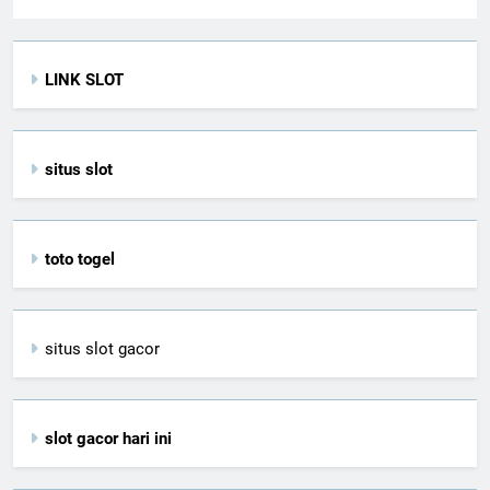
LINK SLOT
situs slot
toto togel
situs slot gacor
slot gacor hari ini