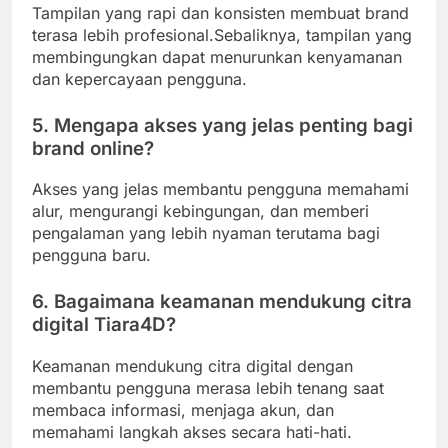
Tampilan yang rapi dan konsisten membuat brand
terasa lebih profesional.Sebaliknya, tampilan yang
membingungkan dapat menurunkan kenyamanan
dan kepercayaan pengguna.
5. Mengapa akses yang jelas penting bagi
brand online?
Akses yang jelas membantu pengguna memahami
alur, mengurangi kebingungan, dan memberi
pengalaman yang lebih nyaman terutama bagi
pengguna baru.
6. Bagaimana keamanan mendukung citra
digital Tiara4D?
Keamanan mendukung citra digital dengan
membantu pengguna merasa lebih tenang saat
membaca informasi, menjaga akun, dan
memahami langkah akses secara hati-hati.