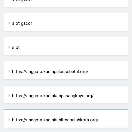
slot gacor
slot
https://anggota.kadinpulausebetul.org/
https://anggota.kadinkabpasangkayu.org/
https://anggota.kadinkablimapuluhkota.org/