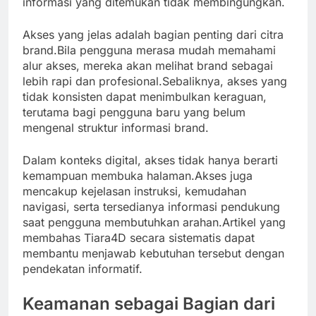
informasi yang ditemukan tidak membingungkan.
Akses yang jelas adalah bagian penting dari citra
brand.Bila pengguna merasa mudah memahami
alur akses, mereka akan melihat brand sebagai
lebih rapi dan profesional.Sebaliknya, akses yang
tidak konsisten dapat menimbulkan keraguan,
terutama bagi pengguna baru yang belum
mengenal struktur informasi brand.
Dalam konteks digital, akses tidak hanya berarti
kemampuan membuka halaman.Akses juga
mencakup kejelasan instruksi, kemudahan
navigasi, serta tersedianya informasi pendukung
saat pengguna membutuhkan arahan.Artikel yang
membahas Tiara4D secara sistematis dapat
membantu menjawab kebutuhan tersebut dengan
pendekatan informatif.
Keamanan sebagai Bagian dari