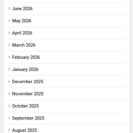
June 2026
May 2026
April 2026
March 2026
February 2026
January 2026
December 2025
November 2025
October 2025
September 2025
August 2025