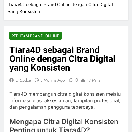
Tiara4D sebagai Brand Online dengan Citra Digital
yang Konsisten
REPUTASI BRAND ONLINE
Tiara4D sebagai Brand
Online dengan Citra Digital
yang Konsisten
0
E155dce
3 Months Ago
17 Mins
Tiara4D membangun citra digital konsisten melalui
informasi jelas, akses aman, tampilan profesional,
dan pengalaman pengguna tepercaya.
Mengapa Citra Digital Konsisten
Penting untuk Tiara4D?