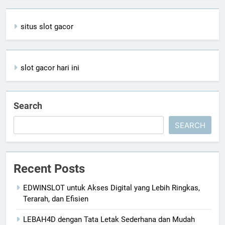
situs slot gacor
slot gacor hari ini
Search
SEARCH
Recent Posts
EDWINSLOT untuk Akses Digital yang Lebih Ringkas,
Terarah, dan Efisien
LEBAH4D dengan Tata Letak Sederhana dan Mudah