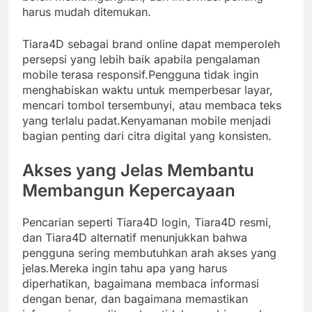
harus mudah ditemukan.
Tiara4D sebagai brand online dapat memperoleh
persepsi yang lebih baik apabila pengalaman
mobile terasa responsif.Pengguna tidak ingin
menghabiskan waktu untuk memperbesar layar,
mencari tombol tersembunyi, atau membaca teks
yang terlalu padat.Kenyamanan mobile menjadi
bagian penting dari citra digital yang konsisten.
Akses yang Jelas Membantu
Membangun Kepercayaan
Pencarian seperti Tiara4D login, Tiara4D resmi,
dan Tiara4D alternatif menunjukkan bahwa
pengguna sering membutuhkan arah akses yang
jelas.Mereka ingin tahu apa yang harus
diperhatikan, bagaimana membaca informasi
dengan benar, dan bagaimana memastikan