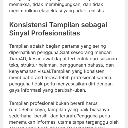
memaksa, tidak membingungkan, dan tidak
menimbulkan ekspektasi yang tidak realistis.
Konsistensi Tampilan sebagai
Sinyal Profesionalitas
Tampilan adalah bagian pertama yang sering
diperhatikan pengguna.Saat seseorang mencari
Tiara4D, kesan awal dapat terbentuk dari susunan
teks, struktur halaman, penggunaan bahasa, dan
kenyamanan visual.Tampilan yang konsisten
membuat brand terasa lebih profesional karena
pengguna tidak perlu menyesuaikan diri dengan
gaya informasi yang berubah-ubah.
Tampilan profesional bukan berarti harus
rumit.Sebaliknya, tampilan yang baik biasanya
sederhana, bersih, dan terarah.Pengguna perlu
menemukan informasi utama tanpa terganggu oleh