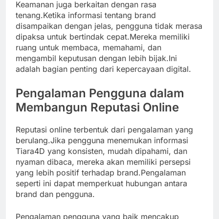
Keamanan juga berkaitan dengan rasa
tenang.Ketika informasi tentang brand
disampaikan dengan jelas, pengguna tidak merasa
dipaksa untuk bertindak cepat.Mereka memiliki
ruang untuk membaca, memahami, dan
mengambil keputusan dengan lebih bijak.Ini
adalah bagian penting dari kepercayaan digital.
Pengalaman Pengguna dalam
Membangun Reputasi Online
Reputasi online terbentuk dari pengalaman yang
berulang.Jika pengguna menemukan informasi
Tiara4D yang konsisten, mudah dipahami, dan
nyaman dibaca, mereka akan memiliki persepsi
yang lebih positif terhadap brand.Pengalaman
seperti ini dapat memperkuat hubungan antara
brand dan pengguna.
Pengalaman pengguna yang baik mencakup