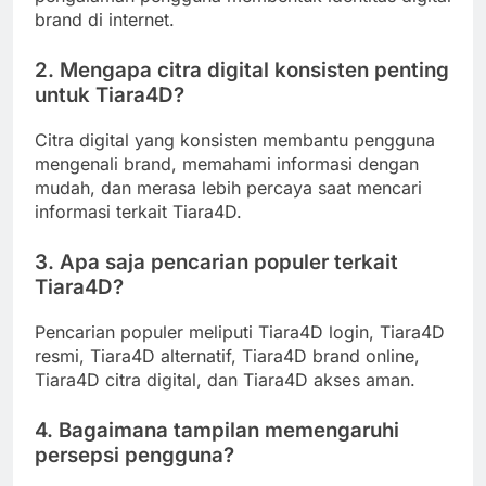
brand di internet.
2. Mengapa citra digital konsisten penting
untuk Tiara4D?
Citra digital yang konsisten membantu pengguna
mengenali brand, memahami informasi dengan
mudah, dan merasa lebih percaya saat mencari
informasi terkait Tiara4D.
3. Apa saja pencarian populer terkait
Tiara4D?
Pencarian populer meliputi Tiara4D login, Tiara4D
resmi, Tiara4D alternatif, Tiara4D brand online,
Tiara4D citra digital, dan Tiara4D akses aman.
4. Bagaimana tampilan memengaruhi
persepsi pengguna?