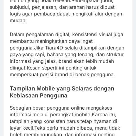
elemen yang tidak relevan.Penempatan judul,
subjudul, penjelasan, dan arahan harus dibuat
logis agar pembaca dapat mengikuti alur dengan
mudah.
Dalam pengalaman digital, konsistensi visual juga
membantu meningkatkan daya ingat
pengguna.Jika Tiara4D selalu ditampilkan dengan
gaya yang rapi, bahasa yang tenang, dan struktur
informasi yang jelas, brand akan lebih mudah
diingat.Kesan seperti ini penting untuk
memperkuat posisi brand di benak pengguna.
Tampilan Mobile yang Selaras dengan
Kebiasaan Pengguna
Sebagian besar pengguna online mengakses
informasi melalui perangkat mobile.Karena itu,
tampilan yang konsisten harus tetap nyaman di
layar kecil.Teks perlu mudah dibaca, menu tidak
boleh membingungkan, dan informasi penting