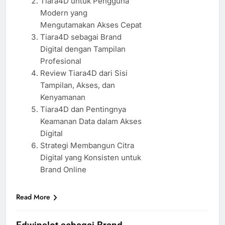
Tiara4D untuk Pengguna
Modern yang
Mengutamakan Akses Cepat
Tiara4D sebagai Brand
Digital dengan Tampilan
Profesional
Review Tiara4D dari Sisi
Tampilan, Akses, dan
Kenyamanan
Tiara4D dan Pentingnya
Keamanan Data dalam Akses
Digital
Strategi Membangun Citra
Digital yang Konsisten untuk
Brand Online
Read More