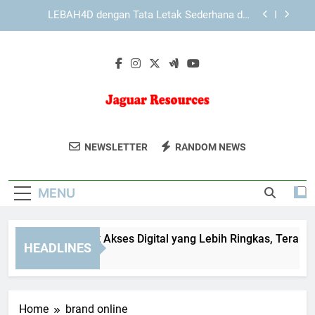
Skip
EDWINSLOT dan Perannya dalam Mendukung
to
Aktivitas Digital Harian
content
LEBAH4D dan Perannya dalam Mendukung
Aktivitas Digital Harian
EDWINSLOT untuk Akses Digital yang Lebih
Ringkas, Terarah, dan Efisien
LEBAH4D dengan Tata Letak Sederhana dan
Mudah Dipahami di Berbagai Perangkat
Jaguar
Jaguar Resources Menyediakan Solusi
EDWINSLOT dan Perannya dalam Mendukung
NEWSLETTER
RANDOM NEWS
Aktivitas Digital Harian
Resources
Konsultasi Energi Dan Sumber Daya
LEBAH4D dan Perannya dalam Mendukung
Yang Inovatif. Untuk Masa Depan Yang
Aktivitas Digital Harian
MENU
Berkelanjutan.
DWINSLOT untuk Akses Digital yang Lebih Ringkas, Terarah, da
HEADLINES
 Weeks Ago
Home
brand online