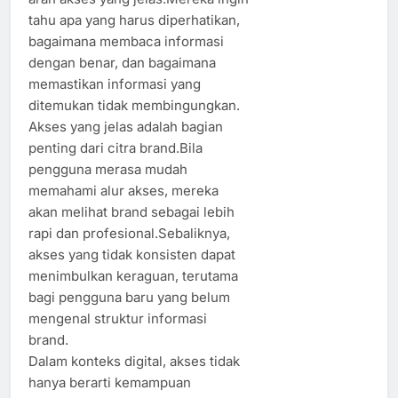
tahu apa yang harus diperhatikan,
bagaimana membaca informasi
dengan benar, dan bagaimana
memastikan informasi yang
ditemukan tidak membingungkan.
Akses yang jelas adalah bagian
penting dari citra brand.Bila
pengguna merasa mudah
memahami alur akses, mereka
akan melihat brand sebagai lebih
rapi dan profesional.Sebaliknya,
akses yang tidak konsisten dapat
menimbulkan keraguan, terutama
bagi pengguna baru yang belum
mengenal struktur informasi
brand.
Dalam konteks digital, akses tidak
hanya berarti kemampuan