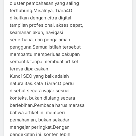
cluster pembahasan yang saling
terhubung.Misalnya, Tiara4D
dikaitkan dengan citra digital,
tampilan profesional, akses cepat,
keamanan akun, navigasi
sederhana, dan pengalaman
pengguna.Semua istilah tersebut
membantu memperluas cakupan
semantik tanpa membuat artikel
terasa dipaksakan.
Kunci SEO yang baik adalah
naturalitas.Kata Tiara4D perlu
disebut secara wajar sesuai
konteks, bukan diulang secara
berlebihan.Pembaca harus merasa
bahwa artikel ini memberi
pemahaman, bukan sekadar
mengejar peringkat.Dengan
pendekatan ini, konten lebih