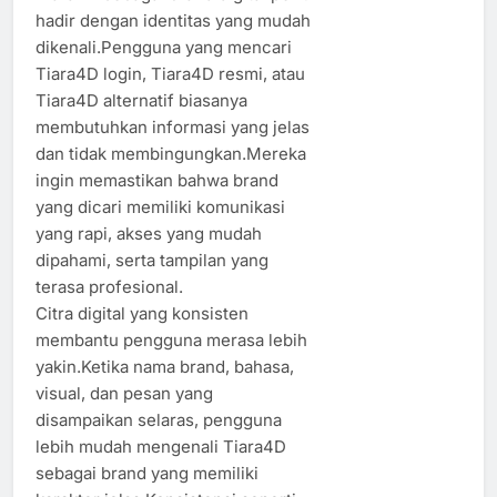
hadir dengan identitas yang mudah
dikenali.Pengguna yang mencari
Tiara4D login, Tiara4D resmi, atau
Tiara4D alternatif biasanya
membutuhkan informasi yang jelas
dan tidak membingungkan.Mereka
ingin memastikan bahwa brand
yang dicari memiliki komunikasi
yang rapi, akses yang mudah
dipahami, serta tampilan yang
terasa profesional.
Citra digital yang konsisten
membantu pengguna merasa lebih
yakin.Ketika nama brand, bahasa,
visual, dan pesan yang
disampaikan selaras, pengguna
lebih mudah mengenali Tiara4D
sebagai brand yang memiliki