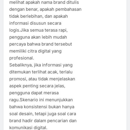
melihat apakah nama brand ditulis
dengan benar, apakah pembahasan
tidak berlebihan, dan apakah
informasi disusun secara
logis.Jika semua terasa rapi,
pengguna akan lebih mudah
percaya bahwa brand tersebut
memiliki citra digital yang
profesional.
Sebaliknya, jika informasi yang
ditemukan terlihat acak, terlalu
promosi, atau tidak menjelaskan
aspek penting secara jelas,
pengguna dapat merasa
ragu.Skenario ini menunjukkan
bahwa konsistensi bukan hanya
soal desain, tetapi juga soal cara
brand hadir dalam pencarian dan
komunikasi digital.