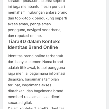
karakter jelas.Konsistensi seperti
ini juga membantu mesin pencari
memahami hubungan antara brand
dan topik-topik pendukung seperti
akses aman, pengalaman
pengguna, navigasi sederhana,
dan reputasi online.
Tiara4D dalam Konteks
Identitas Brand Online
Identitas brand online terbentuk
dari banyak elemen.Nama brand
adalah titik awal, tetapi pengguna
juga menilai bagaimana informasi
disajikan, bagaimana tampilan
terlihat, bagaimana akses
diarahkan, dan bagaimana brand
memberi rasa aman saat dicari
secara digital.
Dalam konteks Tiara4D, identitas