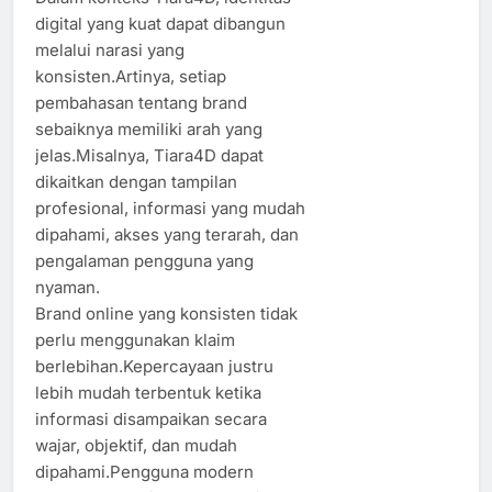
digital yang kuat dapat dibangun
melalui narasi yang
konsisten.Artinya, setiap
pembahasan tentang brand
sebaiknya memiliki arah yang
jelas.Misalnya, Tiara4D dapat
dikaitkan dengan tampilan
profesional, informasi yang mudah
dipahami, akses yang terarah, dan
pengalaman pengguna yang
nyaman.
Brand online yang konsisten tidak
perlu menggunakan klaim
berlebihan.Kepercayaan justru
lebih mudah terbentuk ketika
informasi disampaikan secara
wajar, objektif, dan mudah
dipahami.Pengguna modern