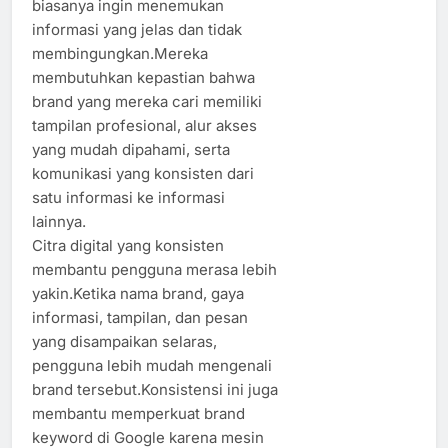
biasanya ingin menemukan
informasi yang jelas dan tidak
membingungkan.Mereka
membutuhkan kepastian bahwa
brand yang mereka cari memiliki
tampilan profesional, alur akses
yang mudah dipahami, serta
komunikasi yang konsisten dari
satu informasi ke informasi
lainnya.
Citra digital yang konsisten
membantu pengguna merasa lebih
yakin.Ketika nama brand, gaya
informasi, tampilan, dan pesan
yang disampaikan selaras,
pengguna lebih mudah mengenali
brand tersebut.Konsistensi ini juga
membantu memperkuat brand
keyword di Google karena mesin