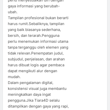
perlu menyesuaikan diri dengan
gaya informasi yang berubah-
ubah.
Tampilan profesional bukan berarti
harus rumit.Sebaliknya, tampilan
yang baik biasanya sederhana,
bersih, dan terarah.Pengguna
perlu menemukan informasi utama
tanpa terganggu oleh elemen yang
tidak relevan.Penempatan judul,
subjudul, penjelasan, dan arahan
harus dibuat logis agar pembaca
dapat mengikuti alur dengan
mudah.
Dalam pengalaman digital,
konsistensi visual juga membantu
meningkatkan daya ingat
pengguna.Jika Tiara4D selalu
ditampilkan dengan gaya yang rapi,