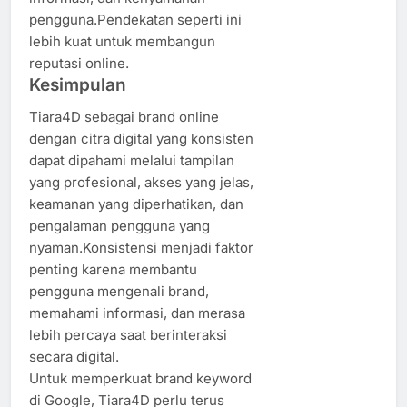
pengguna.Pendekatan seperti ini
lebih kuat untuk membangun
reputasi online.
Kesimpulan
Tiara4D sebagai brand online
dengan citra digital yang konsisten
dapat dipahami melalui tampilan
yang profesional, akses yang jelas,
keamanan yang diperhatikan, dan
pengalaman pengguna yang
nyaman.Konsistensi menjadi faktor
penting karena membantu
pengguna mengenali brand,
memahami informasi, dan merasa
lebih percaya saat berinteraksi
secara digital.
Untuk memperkuat brand keyword
di Google, Tiara4D perlu terus