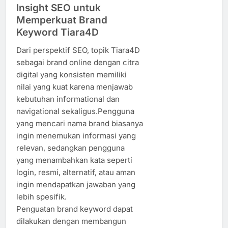
Insight SEO untuk
Memperkuat Brand
Keyword Tiara4D
Dari perspektif SEO, topik Tiara4D
sebagai brand online dengan citra
digital yang konsisten memiliki
nilai yang kuat karena menjawab
kebutuhan informational dan
navigational sekaligus.Pengguna
yang mencari nama brand biasanya
ingin menemukan informasi yang
relevan, sedangkan pengguna
yang menambahkan kata seperti
login, resmi, alternatif, atau aman
ingin mendapatkan jawaban yang
lebih spesifik.
Penguatan brand keyword dapat
dilakukan dengan membangun