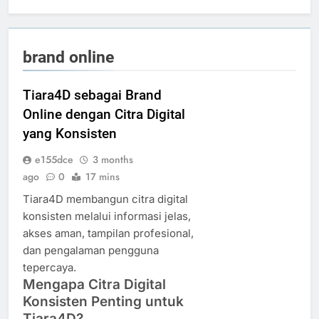
brand online
Tiara4D sebagai Brand
Online dengan Citra Digital
yang Konsisten
e155dce
3 months
ago
0
17 mins
Tiara4D membangun citra digital
konsisten melalui informasi jelas,
akses aman, tampilan profesional,
dan pengalaman pengguna
tepercaya.
Mengapa Citra Digital
Konsisten Penting untuk
Tiara4D?