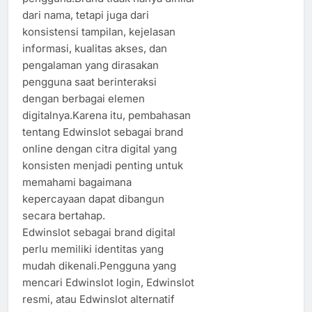
dari nama, tetapi juga dari
konsistensi tampilan, kejelasan
informasi, kualitas akses, dan
pengalaman yang dirasakan
pengguna saat berinteraksi
dengan berbagai elemen
digitalnya.Karena itu, pembahasan
tentang Edwinslot sebagai brand
online dengan citra digital yang
konsisten menjadi penting untuk
memahami bagaimana
kepercayaan dapat dibangun
secara bertahap.
Edwinslot sebagai brand digital
perlu memiliki identitas yang
mudah dikenali.Pengguna yang
mencari Edwinslot login, Edwinslot
resmi, atau Edwinslot alternatif