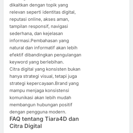
dikaitkan dengan topik yang
relevan seperti identitas digital,
reputasi online, akses aman,
tampilan responsif, navigasi
sederhana, dan kejelasan
informasi.Pembahasan yang
natural dan informatif akan lebih
efektif dibandingkan pengulangan
keyword yang berlebihan.
Citra digital yang konsisten bukan
hanya strategi visual, tetapi juga
strategi kepercayaan.Brand yang
mampu menjaga konsistensi
komunikasi akan lebih mudah
membangun hubungan positif
dengan pengguna modern.
FAQ tentang Tiara4D dan
Citra Digital