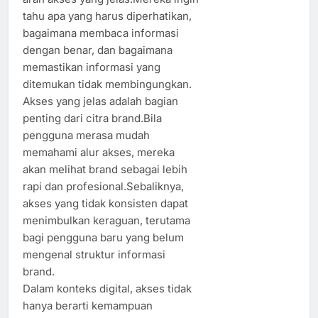
tahu apa yang harus diperhatikan,
bagaimana membaca informasi
dengan benar, dan bagaimana
memastikan informasi yang
ditemukan tidak membingungkan.
Akses yang jelas adalah bagian
penting dari citra brand.Bila
pengguna merasa mudah
memahami alur akses, mereka
akan melihat brand sebagai lebih
rapi dan profesional.Sebaliknya,
akses yang tidak konsisten dapat
menimbulkan keraguan, terutama
bagi pengguna baru yang belum
mengenal struktur informasi
brand.
Dalam konteks digital, akses tidak
hanya berarti kemampuan