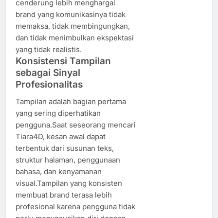
cenderung lebih menghargai
brand yang komunikasinya tidak
memaksa, tidak membingungkan,
dan tidak menimbulkan ekspektasi
yang tidak realistis.
Konsistensi Tampilan
sebagai Sinyal
Profesionalitas
Tampilan adalah bagian pertama
yang sering diperhatikan
pengguna.Saat seseorang mencari
Tiara4D, kesan awal dapat
terbentuk dari susunan teks,
struktur halaman, penggunaan
bahasa, dan kenyamanan
visual.Tampilan yang konsisten
membuat brand terasa lebih
profesional karena pengguna tidak