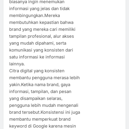
biasanya ingin menemukan
informasi yang jelas dan tidak
membingungkan.Mereka
membutuhkan kepastian bahwa
brand yang mereka cari memiliki
tampilan profesional, alur akses
yang mudah dipahami, serta
komunikasi yang konsisten dari
satu informasi ke informasi
lainnya.
Citra digital yang konsisten
membantu pengguna merasa lebih
yakin.Ketika nama brand, gaya
informasi, tampilan, dan pesan
yang disampaikan selaras,
pengguna lebih mudah mengenali
brand tersebut.Konsistensi ini juga
membantu memperkuat brand
keyword di Google karena mesin