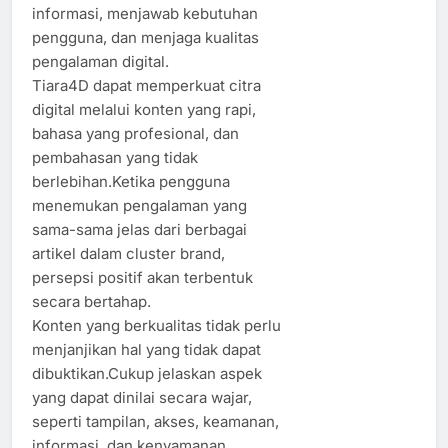
informasi, menjawab kebutuhan
pengguna, dan menjaga kualitas
pengalaman digital.
Tiara4D dapat memperkuat citra
digital melalui konten yang rapi,
bahasa yang profesional, dan
pembahasan yang tidak
berlebihan.Ketika pengguna
menemukan pengalaman yang
sama-sama jelas dari berbagai
artikel dalam cluster brand,
persepsi positif akan terbentuk
secara bertahap.
Konten yang berkualitas tidak perlu
menjanjikan hal yang tidak dapat
dibuktikan.Cukup jelaskan aspek
yang dapat dinilai secara wajar,
seperti tampilan, akses, keamanan,
informasi, dan kenyamanan