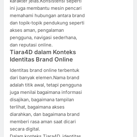
karakter jelas.Konsistensi seperti
ini juga membantu mesin pencari
memahami hubungan antara brand
dan topik-topik pendukung seperti
akses aman, pengalaman
pengguna, navigasi sederhana,
dan reputasi online.
Tiara4D dalam Konteks
Identitas Brand Online
Identitas brand online terbentuk
dari banyak elemen.Nama brand
adalah titik awal, tetapi pengguna
juga menilai bagaimana informasi
disajikan, bagaimana tampilan
terlihat, bagaimana akses
diarahkan, dan bagaimana brand
memberi rasa aman saat dicari
secara digital.
Dalam konteks Tiara4D, identitas