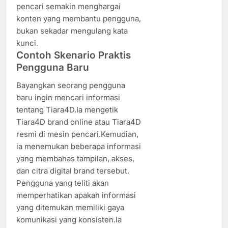
pencari semakin menghargai
konten yang membantu pengguna,
bukan sekadar mengulang kata
kunci.
Contoh Skenario Praktis
Pengguna Baru
Bayangkan seorang pengguna
baru ingin mencari informasi
tentang Tiara4D.Ia mengetik
Tiara4D brand online atau Tiara4D
resmi di mesin pencari.Kemudian,
ia menemukan beberapa informasi
yang membahas tampilan, akses,
dan citra digital brand tersebut.
Pengguna yang teliti akan
memperhatikan apakah informasi
yang ditemukan memiliki gaya
komunikasi yang konsisten.Ia