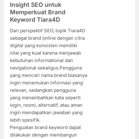
Insight SEO untuk
Memperkuat Brand
Keyword Tiara4D
Dari perspektif SEO, topik Tiara4D
sebagai brand online dengan citra
digital yang konsisten memiliki
nilai yang kuat karena menjawab
kebutuhan informational dan
navigational sekaligus.Pengguna
yang mencari nama brand biasanya
ingin menemukan informasi yang
relevan, sedangkan pengguna
yang menambahkan kata seperti
login, resmi, alternatif, atau aman
ingin mendapatkan jawaban yang
lebih spesifik.
Penguatan brand keyword dapat
dilakukan dengan membangun