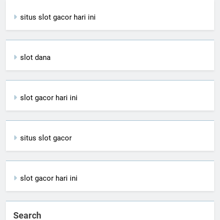
situs slot gacor hari ini
slot dana
slot gacor hari ini
situs slot gacor
slot gacor hari ini
Search