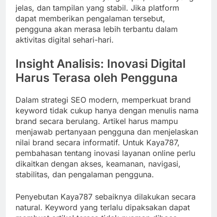
jelas, dan tampilan yang stabil. Jika platform
dapat memberikan pengalaman tersebut,
pengguna akan merasa lebih terbantu dalam
aktivitas digital sehari-hari.
Insight Analisis: Inovasi Digital
Harus Terasa oleh Pengguna
Dalam strategi SEO modern, memperkuat brand
keyword tidak cukup hanya dengan menulis nama
brand secara berulang. Artikel harus mampu
menjawab pertanyaan pengguna dan menjelaskan
nilai brand secara informatif. Untuk Kaya787,
pembahasan tentang inovasi layanan online perlu
dikaitkan dengan akses, keamanan, navigasi,
stabilitas, dan pengalaman pengguna.
Penyebutan Kaya787 sebaiknya dilakukan secara
natural. Keyword yang terlalu dipaksakan dapat