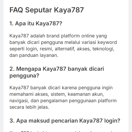
FAQ Seputar Kaya787
1. Apa itu Kaya787?
Kaya787 adalah brand platform online yang
banyak dicari pengguna melalui variasi keyword
seperti login, resmi, alternatif, akses, teknologi,
dan panduan layanan.
2. Mengapa Kaya787 banyak dicari
pengguna?
Kaya787 banyak dicari karena pengguna ingin
memahami akses, sistem, keamanan akun,
navigasi, dan pengalaman penggunaan platform
secara lebih jelas.
3. Apa maksud pencarian Kaya787 login?