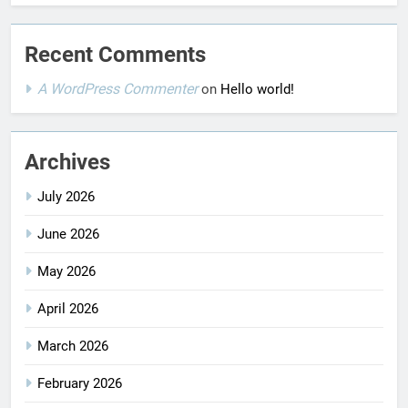
Recent Comments
A WordPress Commenter
on
Hello world!
Archives
July 2026
June 2026
May 2026
April 2026
March 2026
February 2026