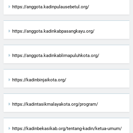
https://anggota.kadinpulausebetul.org/
https://anggota.kadinkabpasangkayu.org/
https://anggota.kadinkablimapuluhkota.org/
https://kadinbinjaikota.org/
https://kadintasikmalayakota.org/program/
https://kadinbekasikab.org/tentang-kadin/ketua-umum/