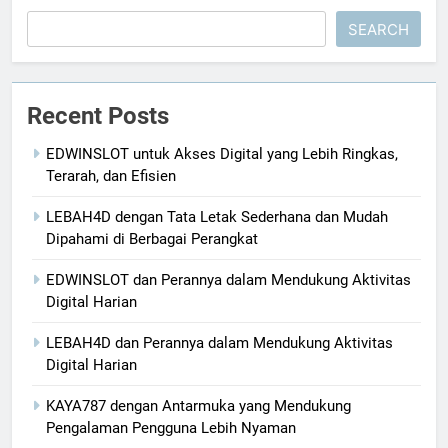
SEARCH
Recent Posts
EDWINSLOT untuk Akses Digital yang Lebih Ringkas,
Terarah, dan Efisien
LEBAH4D dengan Tata Letak Sederhana dan Mudah
Dipahami di Berbagai Perangkat
EDWINSLOT dan Perannya dalam Mendukung Aktivitas
Digital Harian
LEBAH4D dan Perannya dalam Mendukung Aktivitas
Digital Harian
KAYA787 dengan Antarmuka yang Mendukung
Pengalaman Pengguna Lebih Nyaman