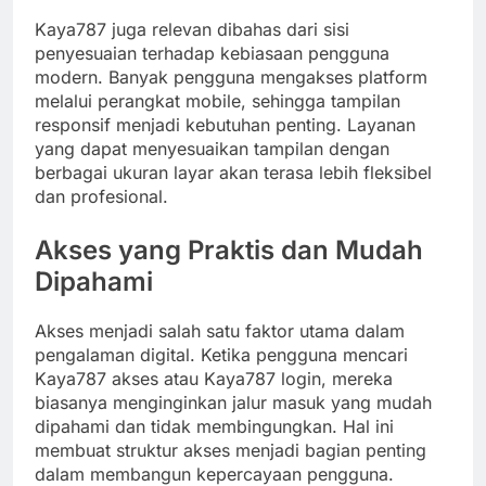
Kaya787 juga relevan dibahas dari sisi
penyesuaian terhadap kebiasaan pengguna
modern. Banyak pengguna mengakses platform
melalui perangkat mobile, sehingga tampilan
responsif menjadi kebutuhan penting. Layanan
yang dapat menyesuaikan tampilan dengan
berbagai ukuran layar akan terasa lebih fleksibel
dan profesional.
Akses yang Praktis dan Mudah
Dipahami
Akses menjadi salah satu faktor utama dalam
pengalaman digital. Ketika pengguna mencari
Kaya787 akses atau Kaya787 login, mereka
biasanya menginginkan jalur masuk yang mudah
dipahami dan tidak membingungkan. Hal ini
membuat struktur akses menjadi bagian penting
dalam membangun kepercayaan pengguna.