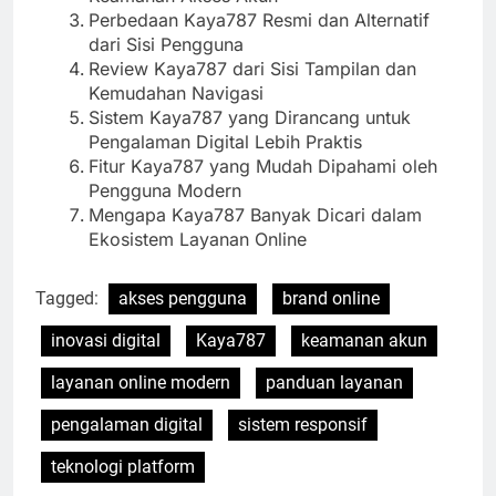
Perbedaan Kaya787 Resmi dan Alternatif
dari Sisi Pengguna
Review Kaya787 dari Sisi Tampilan dan
Kemudahan Navigasi
Sistem Kaya787 yang Dirancang untuk
Pengalaman Digital Lebih Praktis
Fitur Kaya787 yang Mudah Dipahami oleh
Pengguna Modern
Mengapa Kaya787 Banyak Dicari dalam
Ekosistem Layanan Online
Tagged:
akses pengguna
brand online
inovasi digital
Kaya787
keamanan akun
layanan online modern
panduan layanan
pengalaman digital
sistem responsif
teknologi platform