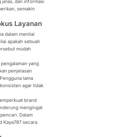
 jelas, dan informasi
berikan, semakin
okus Layanan
ma dalam menilai
ilai apakah sebuah
tersebut mudah
a pengalaman yang
kan penjelasan
. Pengguna lama
onsisten agar tidak
emperkuat brand
enderung mengingat
 pencari. Dalam
d Kaya787 secara