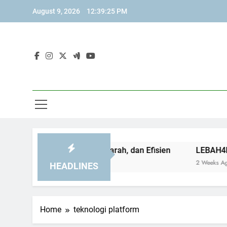
Skip
August 9, 2026
12:39:26 PM
to
content
Jag
Jaguar Re
bih Ringkas, Terarah, dan Efisien
LEBAH4D dengan Tat
2 Weeks Ago
HEADLINES
Home
teknologi platform