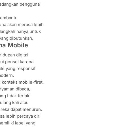
sedangkan pengguna
 membantu
una akan merasa lebih
 langkah hanya untuk
ang dibutuhkan.
na Mobile
idupan digital.
ui ponsel karena
bile yang responsif
modern.
 konteks mobile-first.
 nyaman dibaca,
g tidak terlalu
lang kali atau
reka dapat menurun.
 lebih percaya diri
emiliki label yang