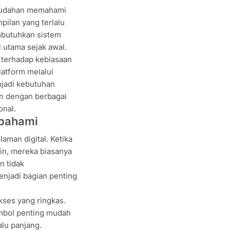
emudahan memahami
pilan yang terlalu
mbutuhkan sistem
utama sejak awal.
n terhadap kebiasaan
atform melalui
njadi kebutuhan
an dengan berbagai
onal.
ipahami
aman digital. Ketika
in, mereka biasanya
n tidak
njadi bagian penting
kses yang ringkas.
ombol penting mudah
alu panjang.