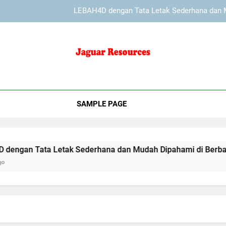
LEBAH4D dengan Tata Letak Sederhana dan M
EDWINSLOT dan Perannya dala
LEBAH4D dan Perannya dala
uar Resources
EDWINSLOT untuk Akses Digital yan
sources Menyediakan Solusi Konsultasi Energi Dan Sumber Day
LEBAH4D dengan Tata Letak Sederhana dan M
SAMPLE PAGE
EDWINSLOT dan Perannya dala
LEBAH4D dan Perannya dala
a Letak Sederhana dan Mudah Dipahami di Berbagai Perangk