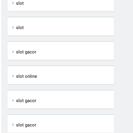
slot
slot
slot gacor
slot online
slot gacor
slot gacor