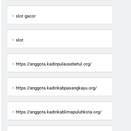
slot gacor
slot
https://anggota.kadinpulausebetul.org/
https://anggota.kadinkabpasangkayu.org/
https://anggota.kadinkablimapuluhkota.org/