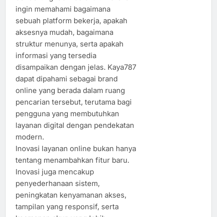
ingin memahami bagaimana
sebuah platform bekerja, apakah
aksesnya mudah, bagaimana
struktur menunya, serta apakah
informasi yang tersedia
disampaikan dengan jelas. Kaya787
dapat dipahami sebagai brand
online yang berada dalam ruang
pencarian tersebut, terutama bagi
pengguna yang membutuhkan
layanan digital dengan pendekatan
modern.
Inovasi layanan online bukan hanya
tentang menambahkan fitur baru.
Inovasi juga mencakup
penyederhanaan sistem,
peningkatan kenyamanan akses,
tampilan yang responsif, serta