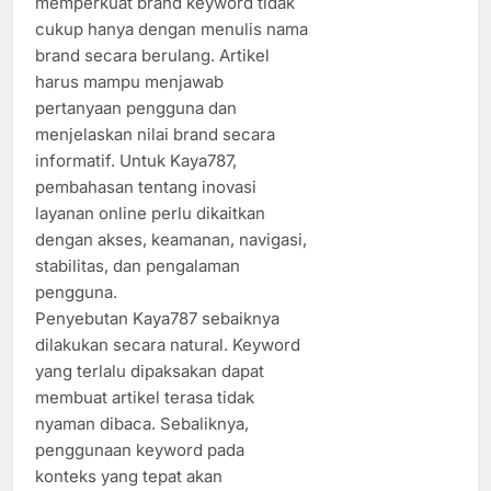
memperkuat brand keyword tidak
cukup hanya dengan menulis nama
brand secara berulang. Artikel
harus mampu menjawab
pertanyaan pengguna dan
menjelaskan nilai brand secara
informatif. Untuk Kaya787,
pembahasan tentang inovasi
layanan online perlu dikaitkan
dengan akses, keamanan, navigasi,
stabilitas, dan pengalaman
pengguna.
Penyebutan Kaya787 sebaiknya
dilakukan secara natural. Keyword
yang terlalu dipaksakan dapat
membuat artikel terasa tidak
nyaman dibaca. Sebaliknya,
penggunaan keyword pada
konteks yang tepat akan