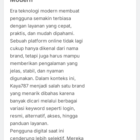
Era teknologi modern membuat
pengguna semakin terbiasa
dengan layanan yang cepat,
praktis, dan mudah dipahami.
Sebuah platform online tidak lagi
cukup hanya dikenal dari nama
brand, tetapi juga harus mampu
memberikan pengalaman yang
jelas, stabil, dan nyaman
digunakan. Dalam konteks ini,
Kaya787 menjadi salah satu brand
yang menarik dibahas karena
banyak dicari melalui berbagai
variasi keyword seperti login,
resmi, alternatif, akses, hingga
panduan layanan.
Pengguna digital saat ini
cenderung lebih selektif. Mereka