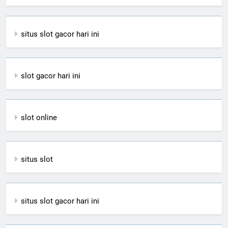
situs slot gacor hari ini
slot gacor hari ini
slot online
situs slot
situs slot gacor hari ini