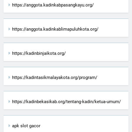
https://anggota.kadinkabpasangkayu.org/
https://anggota.kadinkablimapuluhkota.org/
https://kadinbinjaikota.org/
https://kadintasikmalayakota.org/program/
https://kadinbekasikab.org/tentang-kadin/ketua-umum/
apk slot gacor