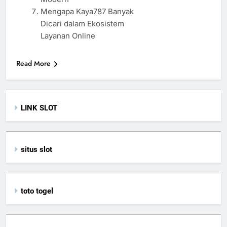
Mengapa Kaya787 Banyak
Dicari dalam Ekosistem
Layanan Online
Read More
LINK SLOT
situs slot
toto togel