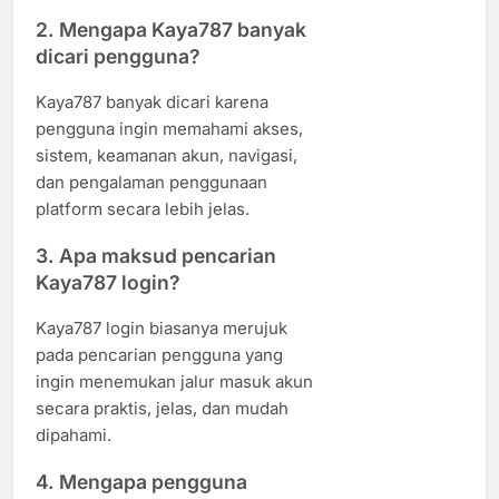
2. Mengapa Kaya787 banyak
dicari pengguna?
Kaya787 banyak dicari karena
pengguna ingin memahami akses,
sistem, keamanan akun, navigasi,
dan pengalaman penggunaan
platform secara lebih jelas.
3. Apa maksud pencarian
Kaya787 login?
Kaya787 login biasanya merujuk
pada pencarian pengguna yang
ingin menemukan jalur masuk akun
secara praktis, jelas, dan mudah
dipahami.
4. Mengapa pengguna