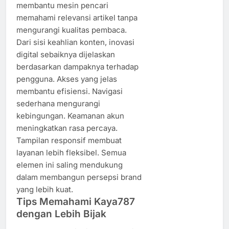
membantu mesin pencari
memahami relevansi artikel tanpa
mengurangi kualitas pembaca.
Dari sisi keahlian konten, inovasi
digital sebaiknya dijelaskan
berdasarkan dampaknya terhadap
pengguna. Akses yang jelas
membantu efisiensi. Navigasi
sederhana mengurangi
kebingungan. Keamanan akun
meningkatkan rasa percaya.
Tampilan responsif membuat
layanan lebih fleksibel. Semua
elemen ini saling mendukung
dalam membangun persepsi brand
yang lebih kuat.
Tips Memahami Kaya787
dengan Lebih Bijak