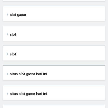
slot gacor
slot
slot
situs slot gacor hari ini
situs slot gacor hari ini