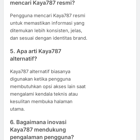
mencari Kaya787 resmi?
Pengguna mencari Kaya787 resmi
untuk memastikan informasi yang
ditemukan lebih konsisten, jelas,
dan sesuai dengan identitas brand.
5. Apa arti Kaya787
alternatif?
Kaya787 alternatif biasanya
digunakan ketika pengguna
membutuhkan opsi akses lain saat
mengalami kendala teknis atau
kesulitan membuka halaman
utama.
6. Bagaimana inovasi
Kaya787 mendukung
pengalaman pengguna?