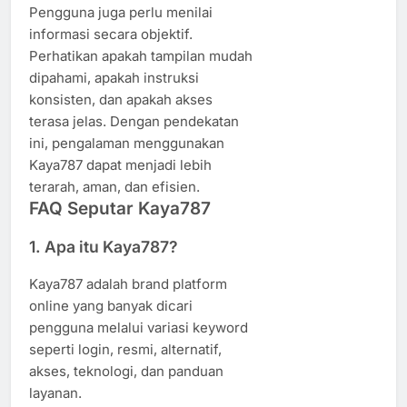
Pengguna juga perlu menilai
informasi secara objektif.
Perhatikan apakah tampilan mudah
dipahami, apakah instruksi
konsisten, dan apakah akses
terasa jelas. Dengan pendekatan
ini, pengalaman menggunakan
Kaya787 dapat menjadi lebih
terarah, aman, dan efisien.
FAQ Seputar Kaya787
1. Apa itu Kaya787?
Kaya787 adalah brand platform
online yang banyak dicari
pengguna melalui variasi keyword
seperti login, resmi, alternatif,
akses, teknologi, dan panduan
layanan.