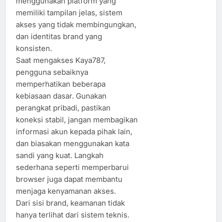
menggunakan platform yang
memiliki tampilan jelas, sistem
akses yang tidak membingungkan,
dan identitas brand yang
konsisten.
Saat mengakses Kaya787,
pengguna sebaiknya
memperhatikan beberapa
kebiasaan dasar. Gunakan
perangkat pribadi, pastikan
koneksi stabil, jangan membagikan
informasi akun kepada pihak lain,
dan biasakan menggunakan kata
sandi yang kuat. Langkah
sederhana seperti memperbarui
browser juga dapat membantu
menjaga kenyamanan akses.
Dari sisi brand, keamanan tidak
hanya terlihat dari sistem teknis.