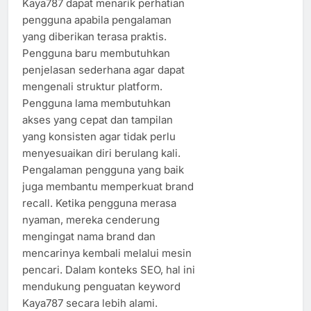
Kaya787 dapat menarik perhatian
pengguna apabila pengalaman
yang diberikan terasa praktis.
Pengguna baru membutuhkan
penjelasan sederhana agar dapat
mengenali struktur platform.
Pengguna lama membutuhkan
akses yang cepat dan tampilan
yang konsisten agar tidak perlu
menyesuaikan diri berulang kali.
Pengalaman pengguna yang baik
juga membantu memperkuat brand
recall. Ketika pengguna merasa
nyaman, mereka cenderung
mengingat nama brand dan
mencarinya kembali melalui mesin
pencari. Dalam konteks SEO, hal ini
mendukung penguatan keyword
Kaya787 secara lebih alami.