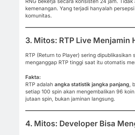
RNG bekerja secara konsisten 24 jam. Tidak
kemenangan. Yang terjadi hanyalah persepsi
komunitas.
3. Mitos: RTP Live Menjamin H
RTP (Return to Player) sering dipublikasikan 
menganggap RTP tinggi saat itu otomatis me
Fakta:
RTP adalah
angka statistik jangka panjang
, 
setiap 100 spin akan mengembalikan 96 koin
jutaan spin, bukan jaminan langsung.
4. Mitos: Developer Bisa Men