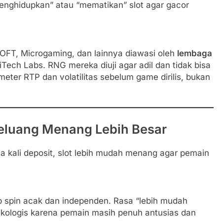
nghidupkan” atau “mematikan” slot agar gacor
SOFT, Microgaming, dan lainnya diawasi oleh
lembaga
Tech Labs. RNG mereka diuji agar adil dan tidak bisa
meter RTP dan volatilitas sebelum game dirilis, bukan
 Peluang Menang Lebih Besar
kali deposit, slot lebih mudah menang agar pemain
p spin acak dan independen. Rasa “lebih mudah
ikologis karena pemain masih penuh antusias dan