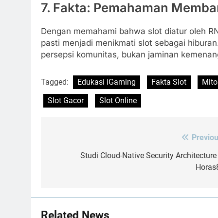
7. Fakta: Pemahaman Memban
Dengan memahami bahwa slot diatur oleh RN
pasti menjadi menikmati slot sebagai hiburan.
persepsi komunitas, bukan jaminan kemenan
Tagged:
Edukasi iGaming
Fakta Slot
Mito
Slot Gacor
Slot Online
Previou
Post
navigation
Studi Cloud-Native Security Architecture 
Horas
Related News