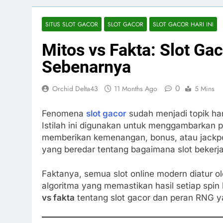
SITUS SLOT GACOR
SLOT GACOR
SLOT GACOR HARI INI
Mitos vs Fakta: Slot Ga
Sebenarnya
0
Orchid Delta43
11 Months Ago
5 Mins
Fenomena
slot gacor
sudah menjadi topik hang
Istilah ini digunakan untuk menggambarkan p
memberikan kemenangan, bonus, atau jackpot
yang beredar tentang bagaimana slot beker
Faktanya, semua slot online modern diatur o
algoritma yang memastikan hasil setiap spin
vs fakta
tentang slot gacor dan peran RNG 