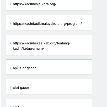
https://kadinbinjaikota.org/
https://kadintasikmalayakota.org/program/
https://kadinbekasikab.org/tentang-
kadin/ketua-umum/
apk slot gacor
slot gacor