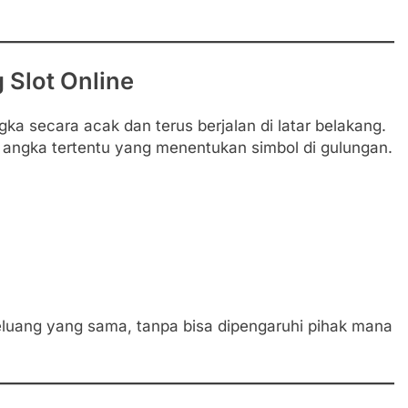
 Slot Online
a secara acak dan terus berjalan di latar belakang.
 angka tertentu yang menentukan simbol di gulungan.
eluang yang sama, tanpa bisa dipengaruhi pihak mana