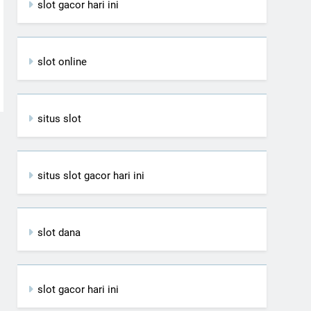
slot gacor hari ini
slot online
situs slot
situs slot gacor hari ini
slot dana
slot gacor hari ini