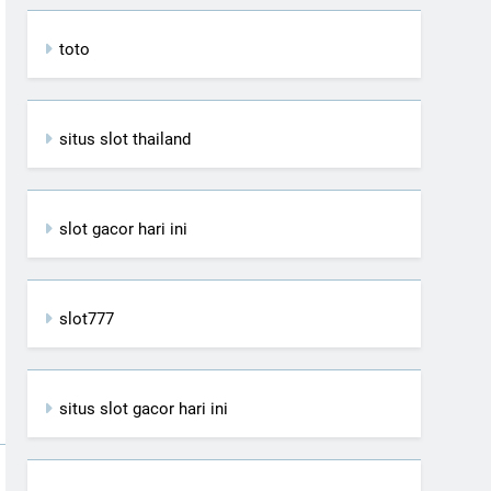
toto
situs slot thailand
slot gacor hari ini
slot777
situs slot gacor hari ini