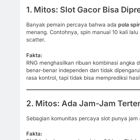
1. Mitos: Slot Gacor Bisa Dip
Banyak pemain percaya bahwa ada
pola spi
menang. Contohnya, spin manual 10 kali lalu
scatter.
Fakta:
RNG menghasilkan ribuan kombinasi angka dala
benar-benar independen dan tidak dipengaru
rasa kontrol, tapi tidak bisa memprediksi hasil
2. Mitos: Ada Jam-Jam Terten
Sebagian komunitas percaya slot punya jam g
Fakta: