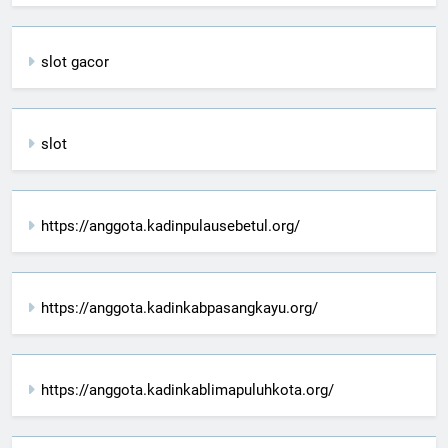
slot gacor
slot
https://anggota.kadinpulausebetul.org/
https://anggota.kadinkabpasangkayu.org/
https://anggota.kadinkablimapuluhkota.org/