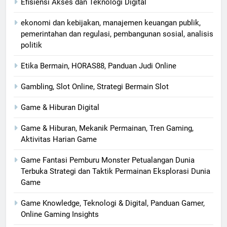
Efisiensi Akses dan Teknologi Digital
ekonomi dan kebijakan, manajemen keuangan publik,
pemerintahan dan regulasi, pembangunan sosial, analisis
politik
Etika Bermain, HORAS88, Panduan Judi Online
Gambling, Slot Online, Strategi Bermain Slot
Game & Hiburan Digital
Game & Hiburan, Mekanik Permainan, Tren Gaming,
Aktivitas Harian Game
Game Fantasi Pemburu Monster Petualangan Dunia
Terbuka Strategi dan Taktik Permainan Eksplorasi Dunia
Game
Game Knowledge, Teknologi & Digital, Panduan Gamer,
Online Gaming Insights