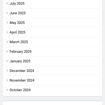
July 2025
June 2025
May 2025
April 2025
March 2025
February 2025
January 2025
December 2024
November 2024
October 2024