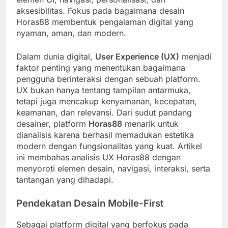
aksesibilitas. Fokus pada bagaimana desain
Horas88 membentuk pengalaman digital yang
nyaman, aman, dan modern.
Dalam dunia digital,
User Experience (UX)
menjadi
faktor penting yang menentukan bagaimana
pengguna berinteraksi dengan sebuah platform.
UX bukan hanya tentang tampilan antarmuka,
tetapi juga mencakup kenyamanan, kecepatan,
keamanan, dan relevansi. Dari sudut pandang
desainer, platform
Horas88
menarik untuk
dianalisis karena berhasil memadukan estetika
modern dengan fungsionalitas yang kuat. Artikel
ini membahas analisis UX Horas88 dengan
menyoroti elemen desain, navigasi, interaksi, serta
tantangan yang dihadapi.
Pendekatan Desain Mobile-First
Sebagai platform digital yang berfokus pada