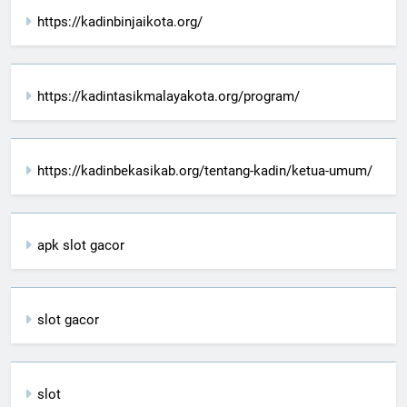
https://kadinbinjaikota.org/
https://kadintasikmalayakota.org/program/
https://kadinbekasikab.org/tentang-kadin/ketua-umum/
apk slot gacor
slot gacor
slot