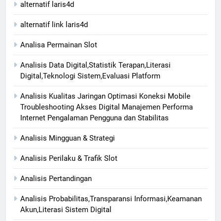
alternatif laris4d
alternatif link laris4d
Analisa Permainan Slot
Analisis Data Digital,Statistik Terapan,Literasi
Digital,Teknologi Sistem,Evaluasi Platform
Analisis Kualitas Jaringan Optimasi Koneksi Mobile
Troubleshooting Akses Digital Manajemen Performa
Internet Pengalaman Pengguna dan Stabilitas
Analisis Mingguan & Strategi
Analisis Perilaku & Trafik Slot
Analisis Pertandingan
Analisis Probabilitas,Transparansi Informasi,Keamanan
Akun,Literasi Sistem Digital