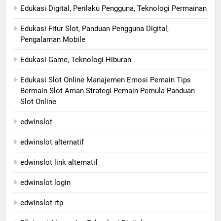
Edukasi Digital, Perilaku Pengguna, Teknologi Permainan
Edukasi Fitur Slot, Panduan Pengguna Digital,
Pengalaman Mobile
Edukasi Game, Teknologi Hiburan
Edukasi Slot Online Manajemen Emosi Pemain Tips
Bermain Slot Aman Strategi Pemain Pemula Panduan
Slot Online
edwinslot
edwinslot alternatif
edwinslot link alternatif
edwinslot login
edwinslot rtp