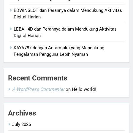
EDWINSLOT dan Perannya dalam Mendukung Aktivitas
Digital Harian
LEBAH4D dan Perannya dalam Mendukung Aktivitas
Digital Harian
KAYA787 dengan Antarmuka yang Mendukung
Pengalaman Pengguna Lebih Nyaman
Recent Comments
A WordPress Commenter
on
Hello world!
Archives
July 2026