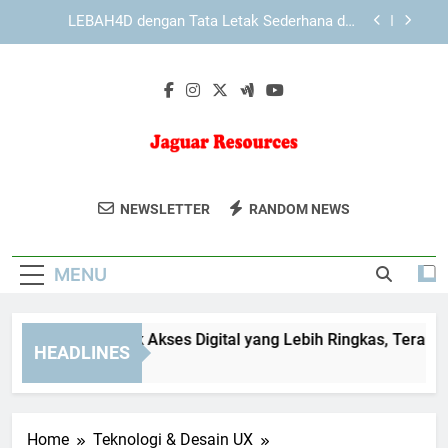
Skip
EDWINSLOT dan Perannya dalam Mendukung
to
Aktivitas Digital Harian
content
LEBAH4D dan Perannya dalam Mendukung
Aktivitas Digital Harian
EDWINSLOT untuk Akses Digital yang Lebih
Ringkas, Terarah, dan Efisien
LEBAH4D dengan Tata Letak Sederhana dan
Mudah Dipahami di Berbagai Perangkat
Jaguar
Jaguar Resources Menyediakan Solusi
EDWINSLOT dan Perannya dalam Mendukung
NEWSLETTER
RANDOM NEWS
Aktivitas Digital Harian
Resources
Konsultasi Energi Dan Sumber Daya
LEBAH4D dan Perannya dalam Mendukung
Yang Inovatif. Untuk Masa Depan Yang
Aktivitas Digital Harian
MENU
Berkelanjutan.
WINSLOT untuk Akses Digital yang Lebih Ringkas, Terarah, dan
HEADLINES
Weeks Ago
Home
Teknologi & Desain UX