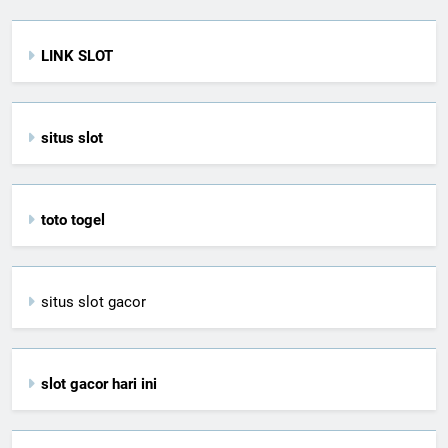
LINK SLOT
situs slot
toto togel
situs slot gacor
slot gacor hari ini