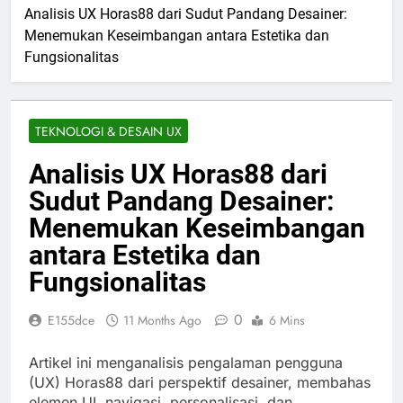
Analisis UX Horas88 dari Sudut Pandang Desainer:
Menemukan Keseimbangan antara Estetika dan
Fungsionalitas
TEKNOLOGI & DESAIN UX
Analisis UX Horas88 dari
Sudut Pandang Desainer:
Menemukan Keseimbangan
antara Estetika dan
Fungsionalitas
0
E155dce
11 Months Ago
6 Mins
Artikel ini menganalisis pengalaman pengguna
(UX) Horas88 dari perspektif desainer, membahas
elemen UI, navigasi, personalisasi, dan