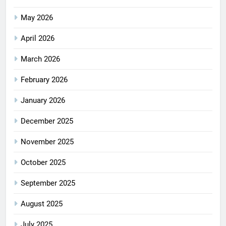
May 2026
April 2026
March 2026
February 2026
January 2026
December 2025
November 2025
October 2025
September 2025
August 2025
July 2025