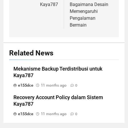
Kaya787
Bagaimana Desain
Memengaruhi
Pengalaman
Bermain
Related News
Mekanisme Backup Terdistribusi untuk
Kaya787
e155dce
11 months ago
0
Recovery Account Policy dalam Sistem
Kaya787
e155dce
11 months ago
0