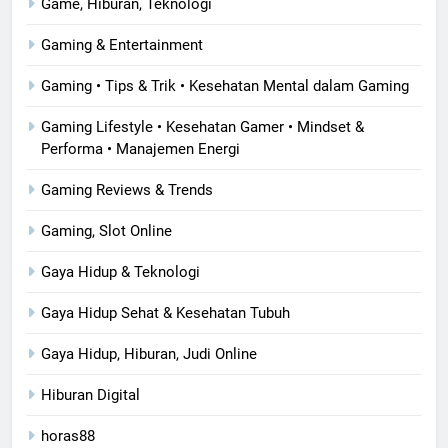
Game, Hiburan, Teknologi
Gaming & Entertainment
Gaming • Tips & Trik • Kesehatan Mental dalam Gaming
Gaming Lifestyle • Kesehatan Gamer • Mindset &
Performa • Manajemen Energi
Gaming Reviews & Trends
Gaming, Slot Online
Gaya Hidup & Teknologi
Gaya Hidup Sehat & Kesehatan Tubuh
Gaya Hidup, Hiburan, Judi Online
Hiburan Digital
horas88