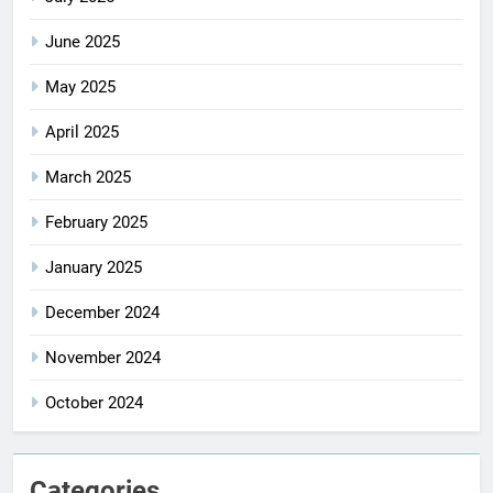
June 2025
May 2025
April 2025
March 2025
February 2025
January 2025
December 2024
November 2024
October 2024
Categories