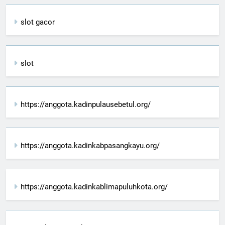
slot gacor
slot
https://anggota.kadinpulausebetul.org/
https://anggota.kadinkabpasangkayu.org/
https://anggota.kadinkablimapuluhkota.org/