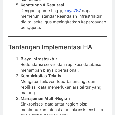
Kepatuhan & Reputasi
Dengan uptime tinggi,
kaya787
dapat
memenuhi standar keandalan infrastruktur
digital sekaligus meningkatkan kepercayaan
pengguna.
Tantangan Implementasi HA
Biaya Infrastruktur
Redundansi server dan replikasi database
menambah biaya operasional.
Kompleksitas Teknis
Mengatur failover, load balancing, dan
replikasi data memerlukan arsitektur yang
matang.
Manajemen Multi-Region
Sinkronisasi data antar region bisa
menimbulkan latensi atau inkonsistensi jika