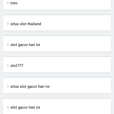
toto
situs slot thailand
slot gacor hari ini
slot777
situs slot gacor hari ini
slot gacor hari ini