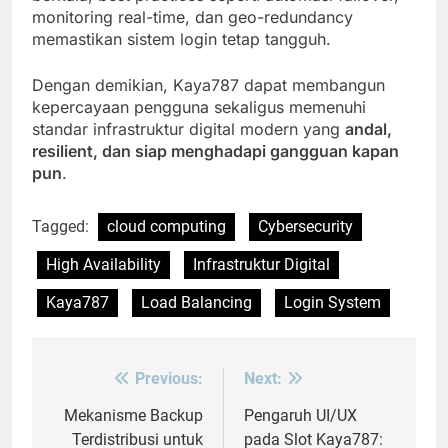
monitoring real-time, dan geo-redundancy
memastikan sistem login tetap tangguh.
Dengan demikian, Kaya787 dapat membangun
kepercayaan pengguna sekaligus memenuhi
standar infrastruktur digital modern yang
andal,
resilient, dan siap menghadapi gangguan kapan
pun
.
Tagged:
cloud computing
Cybersecurity
High Availability
Infrastruktur Digital
Kaya787
Load Balancing
Login System
Previous:
Next:
Post
navigation
Mekanisme Backup
Pengaruh UI/UX
Terdistribusi untuk
pada Slot Kaya787: