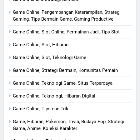
Game Online, Pengembangan Keterampilan, Strategi
Gaming, Tips Bermain Game, Gaming Productive
Game Online, Slot Online, Permainan Judi, Tips Slot
Game Online, Slot, Hiburan
Game Online, Slot, Teknologi Game
Game Online, Strategi Bermain, Komunitas Pemain
Game Online, Teknologi Game, Situs Terpercaya
Game Online, Teknologi, Hiburan Digital
Game Online, Tips dan Trik
Game, Hiburan, Pokémon, Trivia, Budaya Pop, Strategi
Game, Anime, Koleksi Karakter