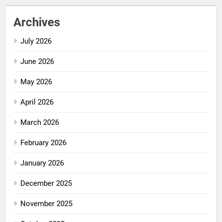
Archives
July 2026
June 2026
May 2026
April 2026
March 2026
February 2026
January 2026
December 2025
November 2025