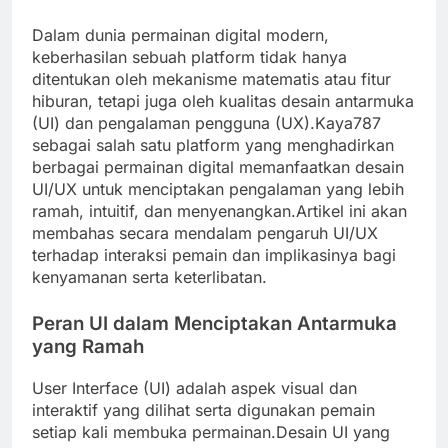
Dalam dunia permainan digital modern,
keberhasilan sebuah platform tidak hanya
ditentukan oleh mekanisme matematis atau fitur
hiburan, tetapi juga oleh kualitas desain antarmuka
(UI) dan pengalaman pengguna (UX).Kaya787
sebagai salah satu platform yang menghadirkan
berbagai permainan digital memanfaatkan desain
UI/UX untuk menciptakan pengalaman yang lebih
ramah, intuitif, dan menyenangkan.Artikel ini akan
membahas secara mendalam pengaruh UI/UX
terhadap interaksi pemain dan implikasinya bagi
kenyamanan serta keterlibatan.
Peran UI dalam Menciptakan Antarmuka
yang Ramah
User Interface (UI) adalah aspek visual dan
interaktif yang dilihat serta digunakan pemain
setiap kali membuka permainan.Desain UI yang