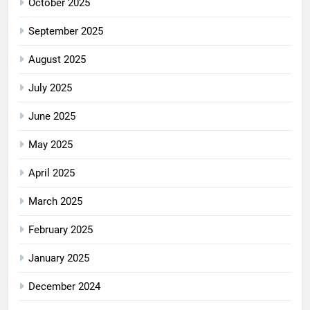
October 2025
September 2025
August 2025
July 2025
June 2025
May 2025
April 2025
March 2025
February 2025
January 2025
December 2024