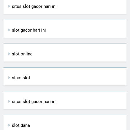
situs slot gacor hari ini
slot gacor hari ini
slot online
situs slot
situs slot gacor hari ini
slot dana