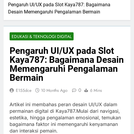
Pengaruh UI/UX pada Slot Kaya787: Bagaimana
Desain Memengaruhi Pengalaman Bermain
EDUKASI & TEKNOLOGI DIGITAL
Pengaruh UI/UX pada Slot
Kaya787: Bagaimana Desain
Memengaruhi Pengalaman
Bermain
0
E155dce
10 Months Ago
6 Mins
Artikel ini membahas peran desain UI/UX dalam
permainan digital di Kaya787.Mulai dari navigasi,
estetika, hingga pengalaman emosional, temukan
bagaimana faktor ini memengaruhi kenyamanan
dan interaksi pemain.