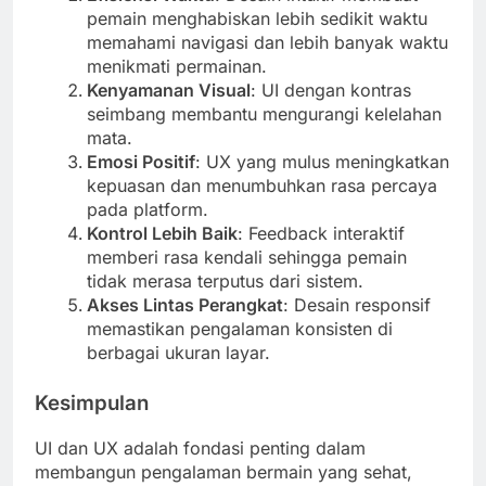
pemain menghabiskan lebih sedikit waktu
memahami navigasi dan lebih banyak waktu
menikmati permainan.
Kenyamanan Visual
: UI dengan kontras
seimbang membantu mengurangi kelelahan
mata.
Emosi Positif
: UX yang mulus meningkatkan
kepuasan dan menumbuhkan rasa percaya
pada platform.
Kontrol Lebih Baik
: Feedback interaktif
memberi rasa kendali sehingga pemain
tidak merasa terputus dari sistem.
Akses Lintas Perangkat
: Desain responsif
memastikan pengalaman konsisten di
berbagai ukuran layar.
Kesimpulan
UI dan UX adalah fondasi penting dalam
membangun pengalaman bermain yang sehat,