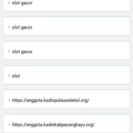
slot gacor
slot gacor
slot gacor
slot
https://anggota.kadinpulausebetul.org/
https://anggota.kadinkabpasangkayu.org/