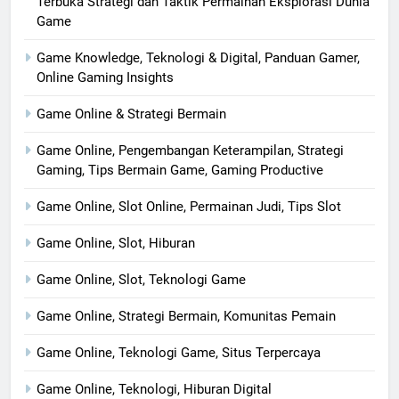
Terbuka Strategi dan Taktik Permainan Eksplorasi Dunia
Game
Game Knowledge, Teknologi & Digital, Panduan Gamer,
Online Gaming Insights
Game Online & Strategi Bermain
Game Online, Pengembangan Keterampilan, Strategi
Gaming, Tips Bermain Game, Gaming Productive
Game Online, Slot Online, Permainan Judi, Tips Slot
Game Online, Slot, Hiburan
Game Online, Slot, Teknologi Game
Game Online, Strategi Bermain, Komunitas Pemain
Game Online, Teknologi Game, Situs Terpercaya
Game Online, Teknologi, Hiburan Digital