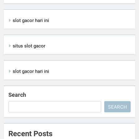
slot gacor hari ini
situs slot gacor
slot gacor hari ini
Search
SEARCH
Recent Posts