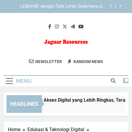
Skip
EDWINSLOT dan Perannya dalam Mendukung
to
Aktivitas Digital Harian
content
LEBAH4D dan Perannya dalam Mendukung
Aktivitas Digital Harian
EDWINSLOT untuk Akses Digital yang Lebih
Ringkas, Terarah, dan Efisien
LEBAH4D dengan Tata Letak Sederhana dan
Mudah Dipahami di Berbagai Perangkat
Jaguar
Jaguar Resources Menyediakan Solusi
EDWINSLOT dan Perannya dalam Mendukung
NEWSLETTER
RANDOM NEWS
Aktivitas Digital Harian
Resources
Konsultasi Energi Dan Sumber Daya
LEBAH4D dan Perannya dalam Mendukung
Yang Inovatif. Untuk Masa Depan Yang
Aktivitas Digital Harian
MENU
Berkelanjutan.
WINSLOT untuk Akses Digital yang Lebih Ringkas, Terarah, dan
HEADLINES
Weeks Ago
Home
Edukasi & Teknologi Digital