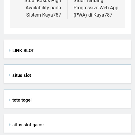
navigation
Studi Kasus High
Studi Tentang
Availability pada
Progressive Web App
Sistem Kaya787
(PWA) di Kaya787
LINK SLOT
situs slot
toto togel
situs slot gacor