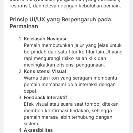
responsif, dan relevan dengan kebutuhan pemain.
Prinsip UI/UX yang Berpengaruh pada
Permainan
Kejelasan Navigasi
Pemain membutuhkan jalur yang jelas untuk
berpindah dari satu fitur ke fitur lain.UI yang
rapi mengurangi risiko salah klik dan
meningkatkan efisiensi penggunaan.
Konsistensi Visual
Warna dan ikon yang seragam membantu
pemain memahami pola interaksi dengan
cepat.
Feedback Interaktif
Efek visual atau suara saat tombol ditekan
memberi konfirmasi tindakan, sehingga
pemain merasa lebih terhubung dengan
sistem.
Aksesibilitas