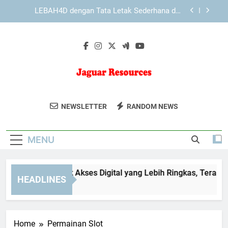
Skip
EDWINSLOT dan Perannya dalam Mendukung
to
Aktivitas Digital Harian
content
LEBAH4D dan Perannya dalam Mendukung
Aktivitas Digital Harian
EDWINSLOT untuk Akses Digital yang Lebih
Ringkas, Terarah, dan Efisien
LEBAH4D dengan Tata Letak Sederhana dan
Mudah Dipahami di Berbagai Perangkat
Jaguar
Jaguar Resources Menyediakan Solusi
EDWINSLOT dan Perannya dalam Mendukung
NEWSLETTER
RANDOM NEWS
Aktivitas Digital Harian
Resources
Konsultasi Energi Dan Sumber Daya
LEBAH4D dan Perannya dalam Mendukung
Yang Inovatif. Untuk Masa Depan Yang
Aktivitas Digital Harian
MENU
Berkelanjutan.
WINSLOT untuk Akses Digital yang Lebih Ringkas, Terarah, dan
HEADLINES
Weeks Ago
Home
Permainan Slot