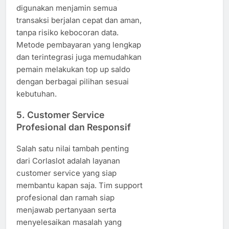
digunakan menjamin semua
transaksi berjalan cepat dan aman,
tanpa risiko kebocoran data.
Metode pembayaran yang lengkap
dan terintegrasi juga memudahkan
pemain melakukan top up saldo
dengan berbagai pilihan sesuai
kebutuhan.
5. Customer Service
Profesional dan Responsif
Salah satu nilai tambah penting
dari Corlaslot adalah layanan
customer service yang siap
membantu kapan saja. Tim support
profesional dan ramah siap
menjawab pertanyaan serta
menyelesaikan masalah yang