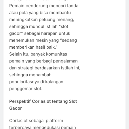
Pemain cenderung mencari tanda
atau pola yang bisa membantu
meningkatkan peluang menang,
sehingga muncul istilah “slot
gacor” sebagai harapan untuk
menemukan mesin yang “sedang
memberikan hasil baik.”
Selain itu, banyak komunitas
pemain yang berbagi pengalaman
dan strategi berdasarkan istilah ini,
sehingga menambah
popularitasnya di kalangan
penggemar slot.
Perspektif Corlaslot tentang Slot
Gacor
Corlaslot sebagai platform
terpercaya mengedukasi pemain