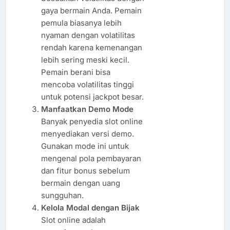
gaya bermain Anda. Pemain
pemula biasanya lebih
nyaman dengan volatilitas
rendah karena kemenangan
lebih sering meski kecil.
Pemain berani bisa
mencoba volatilitas tinggi
untuk potensi jackpot besar.
Manfaatkan Demo Mode
Banyak penyedia slot online
menyediakan versi demo.
Gunakan mode ini untuk
mengenal pola pembayaran
dan fitur bonus sebelum
bermain dengan uang
sungguhan.
Kelola Modal dengan Bijak
Slot online adalah