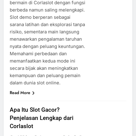
bermain di Corlaslot dengan fungsi
berbeda namun saling melengkapi.
Slot demo berperan sebagai
sarana latihan dan eksplorasi tanpa
risiko, sementara main langsung
menawarkan pengalaman taruhan
nyata dengan peluang keuntungan.
Memahami perbedaan dan
memanfaatkan kedua mode ini
secara bijak akan meningkatkan
kemampuan dan peluang pemain
dalam dunia slot online.
Read More
Apa Itu Slot Gacor?
Penjelasan Lengkap dari
Corlaslot