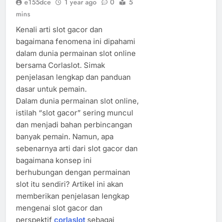
e155dce
1 year ago
0
5
mins
Kenali arti slot gacor dan
bagaimana fenomena ini dipahami
dalam dunia permainan slot online
bersama Corlaslot. Simak
penjelasan lengkap dan panduan
dasar untuk pemain.
Dalam dunia permainan slot online,
istilah “slot gacor” sering muncul
dan menjadi bahan perbincangan
banyak pemain. Namun, apa
sebenarnya arti dari slot gacor dan
bagaimana konsep ini
berhubungan dengan permainan
slot itu sendiri? Artikel ini akan
memberikan penjelasan lengkap
mengenai slot gacor dan
perspektif
corlaslot
sebagai