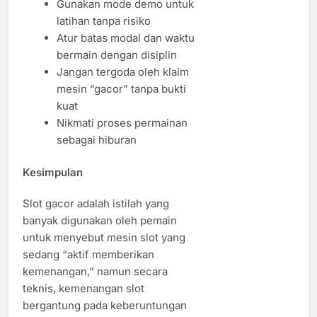
Gunakan mode demo untuk
latihan tanpa risiko
Atur batas modal dan waktu
bermain dengan disiplin
Jangan tergoda oleh klaim
mesin “gacor” tanpa bukti
kuat
Nikmati proses permainan
sebagai hiburan
Kesimpulan
Slot gacor adalah istilah yang
banyak digunakan oleh pemain
untuk menyebut mesin slot yang
sedang “aktif memberikan
kemenangan,” namun secara
teknis, kemenangan slot
bergantung pada keberuntungan