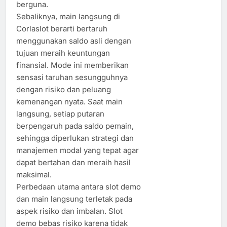
berguna.
Sebaliknya, main langsung di
Corlaslot berarti bertaruh
menggunakan saldo asli dengan
tujuan meraih keuntungan
finansial. Mode ini memberikan
sensasi taruhan sesungguhnya
dengan risiko dan peluang
kemenangan nyata. Saat main
langsung, setiap putaran
berpengaruh pada saldo pemain,
sehingga diperlukan strategi dan
manajemen modal yang tepat agar
dapat bertahan dan meraih hasil
maksimal.
Perbedaan utama antara slot demo
dan main langsung terletak pada
aspek risiko dan imbalan. Slot
demo bebas risiko karena tidak