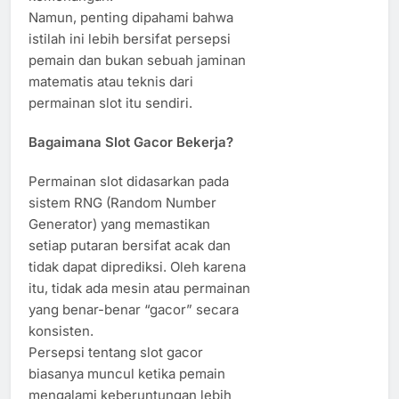
Namun, penting dipahami bahwa
istilah ini lebih bersifat persepsi
pemain dan bukan sebuah jaminan
matematis atau teknis dari
permainan slot itu sendiri.
Bagaimana Slot Gacor Bekerja?
Permainan slot didasarkan pada
sistem RNG (Random Number
Generator) yang memastikan
setiap putaran bersifat acak dan
tidak dapat diprediksi. Oleh karena
itu, tidak ada mesin atau permainan
yang benar-benar “gacor” secara
konsisten.
Persepsi tentang slot gacor
biasanya muncul ketika pemain
mengalami keberuntungan lebih