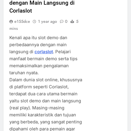
dengan Main Langsung di
Corlaslot
e155dce
1 year ago
0
5
mins
Kenali apa itu slot demo dan
perbedaannya dengan main
langsung di
corlaslot
. Pelajari
manfaat bermain demo serta tips
memaksimalkan pengalaman
taruhan nyata.
Dalam dunia slot online, khususnya
di platform seperti Corlaslot,
terdapat dua cara utama bermain
yaitu slot demo dan main langsung
(real play). Masing-masing
memiliki karakteristik dan tujuan
yang berbeda, yang sangat penting
dipahami oleh para pemain agar