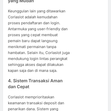
yang Mudah
Keunggulan lain yang ditawarkan
Corlaslot adalah kemudahan
proses pendaftaran dan login.
Antarmuka yang user-friendly dan
proses yang cepat membuat
pemain baru dapat langsung
menikmati permainan tanpa
hambatan. Selain itu, Corlaslot juga
mendukung login lintas perangkat
sehingga akses dapat dilakukan
kapan saja dan di mana saja.
4. Sistem Transaksi Aman
dan Cepat
Corlaslot memprioritaskan
keamanan transaksi deposit dan
penarikan dana. Sistem yang