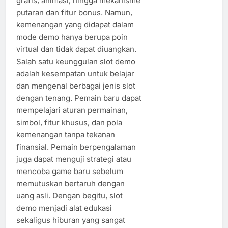
grafis, animasi, hingga mekanisme
putaran dan fitur bonus. Namun,
kemenangan yang didapat dalam
mode demo hanya berupa poin
virtual dan tidak dapat diuangkan.
Salah satu keunggulan slot demo
adalah kesempatan untuk belajar
dan mengenal berbagai jenis slot
dengan tenang. Pemain baru dapat
mempelajari aturan permainan,
simbol, fitur khusus, dan pola
kemenangan tanpa tekanan
finansial. Pemain berpengalaman
juga dapat menguji strategi atau
mencoba game baru sebelum
memutuskan bertaruh dengan
uang asli. Dengan begitu, slot
demo menjadi alat edukasi
sekaligus hiburan yang sangat