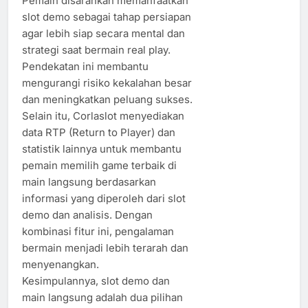
Pemain disarankan memanfaatkan
slot demo sebagai tahap persiapan
agar lebih siap secara mental dan
strategi saat bermain real play.
Pendekatan ini membantu
mengurangi risiko kekalahan besar
dan meningkatkan peluang sukses.
Selain itu, Corlaslot menyediakan
data RTP (Return to Player) dan
statistik lainnya untuk membantu
pemain memilih game terbaik di
main langsung berdasarkan
informasi yang diperoleh dari slot
demo dan analisis. Dengan
kombinasi fitur ini, pengalaman
bermain menjadi lebih terarah dan
menyenangkan.
Kesimpulannya, slot demo dan
main langsung adalah dua pilihan