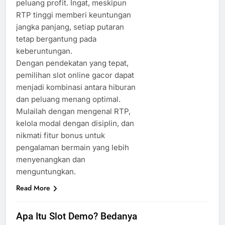
peluang profit. Ingat, meskipun
RTP tinggi memberi keuntungan
jangka panjang, setiap putaran
tetap bergantung pada
keberuntungan.
Dengan pendekatan yang tepat,
pemilihan slot online gacor dapat
menjadi kombinasi antara hiburan
dan peluang menang optimal.
Mulailah dengan mengenal RTP,
kelola modal dengan disiplin, dan
nikmati fitur bonus untuk
pengalaman bermain yang lebih
menyenangkan dan
menguntungkan.
Read More
Apa Itu Slot Demo? Bedanya