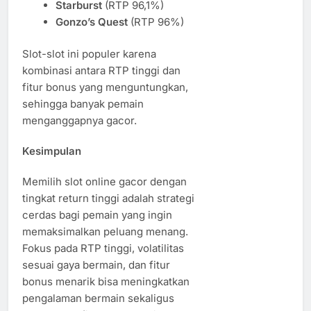
Starburst
(RTP 96,1%)
Gonzo’s Quest
(RTP 96%)
Slot-slot ini populer karena
kombinasi antara RTP tinggi dan
fitur bonus yang menguntungkan,
sehingga banyak pemain
menganggapnya gacor.
Kesimpulan
Memilih slot online gacor dengan
tingkat return tinggi adalah strategi
cerdas bagi pemain yang ingin
memaksimalkan peluang menang.
Fokus pada RTP tinggi, volatilitas
sesuai gaya bermain, dan fitur
bonus menarik bisa meningkatkan
pengalaman bermain sekaligus