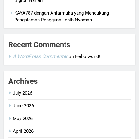
Digital Harian
KAYA787 dengan Antarmuka yang Mendukung
Pengalaman Pengguna Lebih Nyaman
Recent Comments
A WordPress Commenter
on
Hello world!
Archives
July 2026
June 2026
May 2026
April 2026