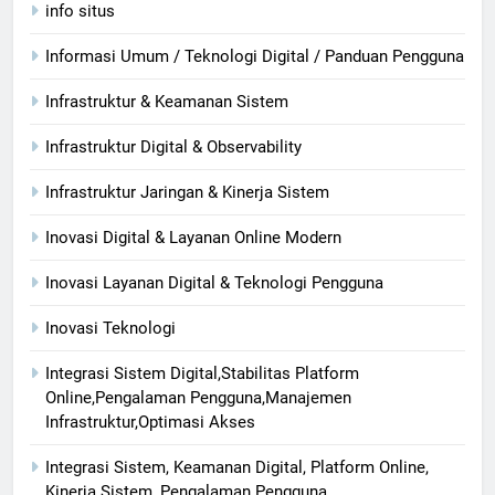
info situs
Informasi Umum / Teknologi Digital / Panduan Pengguna
Infrastruktur & Keamanan Sistem
Infrastruktur Digital & Observability
Infrastruktur Jaringan & Kinerja Sistem
Inovasi Digital & Layanan Online Modern
Inovasi Layanan Digital & Teknologi Pengguna
Inovasi Teknologi
Integrasi Sistem Digital,Stabilitas Platform
Online,Pengalaman Pengguna,Manajemen
Infrastruktur,Optimasi Akses
Integrasi Sistem, Keamanan Digital, Platform Online,
Kinerja Sistem, Pengalaman Pengguna