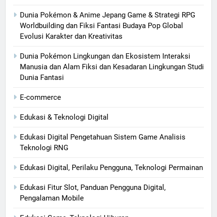
Dunia Pokémon & Anime Jepang Game & Strategi RPG
Worldbuilding dan Fiksi Fantasi Budaya Pop Global
Evolusi Karakter dan Kreativitas
Dunia Pokémon Lingkungan dan Ekosistem Interaksi
Manusia dan Alam Fiksi dan Kesadaran Lingkungan Studi
Dunia Fantasi
E-commerce
Edukasi & Teknologi Digital
Edukasi Digital Pengetahuan Sistem Game Analisis
Teknologi RNG
Edukasi Digital, Perilaku Pengguna, Teknologi Permainan
Edukasi Fitur Slot, Panduan Pengguna Digital,
Pengalaman Mobile