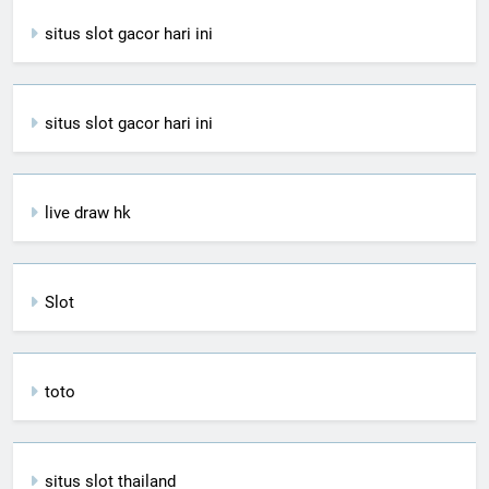
situs slot gacor hari ini
situs slot gacor hari ini
live draw hk
Slot
toto
situs slot thailand