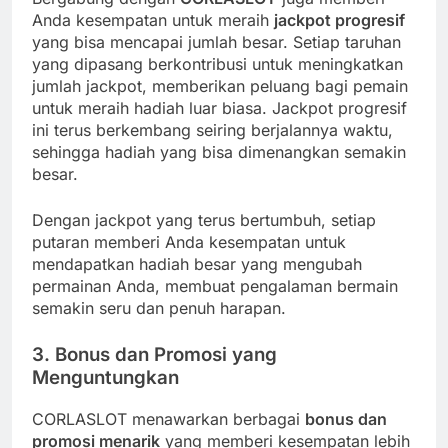
Anda kesempatan untuk meraih
jackpot progresif
yang bisa mencapai jumlah besar. Setiap taruhan
yang dipasang berkontribusi untuk meningkatkan
jumlah jackpot, memberikan peluang bagi pemain
untuk meraih hadiah luar biasa. Jackpot progresif
ini terus berkembang seiring berjalannya waktu,
sehingga hadiah yang bisa dimenangkan semakin
besar.
Dengan jackpot yang terus bertumbuh, setiap
putaran memberi Anda kesempatan untuk
mendapatkan hadiah besar yang mengubah
permainan Anda, membuat pengalaman bermain
semakin seru dan penuh harapan.
3.
Bonus dan Promosi yang
Menguntungkan
CORLASLOT menawarkan berbagai
bonus dan
promosi menarik
yang memberi kesempatan lebih