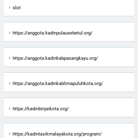
slot
https://anggota.kadinpulausebetul.org/
https://anggota.kadinkabpasangkayu.org/
https://anggota.kadinkablimapuluhkota.org/
https://kadinbinjaikota.org/
https://kadintasikmalayakota.org/program/