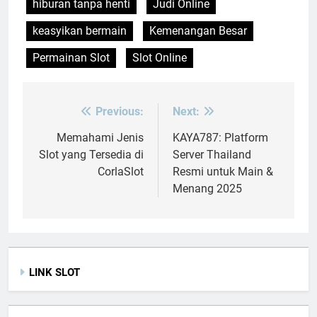
hiburan tanpa henti
Judi Online
keasyikan bermain
Kemenangan Besar
Permainan Slot
Slot Online
Previous:
Next:
Post
navigation
Memahami Jenis
KAYA787: Platform
Slot yang Tersedia di
Server Thailand
CorlaSlot
Resmi untuk Main &
Menang 2025
LINK SLOT