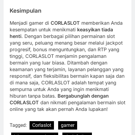
Kesimpulan
Menjadi gamer di
CORLASLOT
memberikan Anda
kesempatan untuk menikmati
keasyikan tiada
henti
. Dengan berbagai pilihan permainan slot
yang seru, peluang menang besar melalui jackpot
progresif, bonus menguntungkan, dan RTP yang
tinggi, CORLASLOT menjamin pengalaman
bermain yang luar biasa. Ditambah dengan
keamanan yang terjamin, layanan pelanggan yang
responsif, dan fleksibilitas bermain kapan saja dan
di mana saja, CORLASLOT adalah tempat yang
sempurna untuk Anda yang ingin menikmati
hiburan tanpa batas.
Bergabunglah dengan
CORLASLOT
dan nikmati pengalaman bermain slot
online yang tak akan pernah Anda lupakan!
Tagged:
Corlaslot
gamer