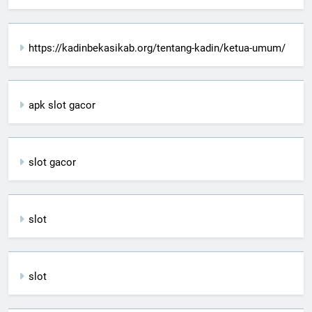
https://kadinbekasikab.org/tentang-kadin/ketua-umum/
apk slot gacor
slot gacor
slot
slot