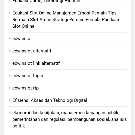
Edukasi Game, Teknologi Hiburan
Edukasi Slot Online Manajemen Emosi Pemain Tips
Bermain Slot Aman Strategi Pemain Pemula Panduan
Slot Online
edwinslot
edwinslot alternatif
edwinslot link alternatif
edwinslot login
edwinslot rtp
Efisiensi Akses dan Teknologi Digital
ekonomi dan kebijakan, manajemen keuangan publik,
pemerintahan dan regulasi, pembangunan sosial, analisis
politik