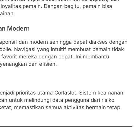
 loyalitas pemain. Dengan begitu, pemain bisa
ainan.
dan Modern
esponsif dan modern sehingga dapat diakses dengan
ile. Navigasi yang intuitif membuat pemain tidak
 favorit mereka dengan cepat. Ini membantu
enangkan dan efisien.
njadi prioritas utama Corlaslot. Sistem keamanan
pkan untuk melindungi data pengguna dari risiko
ketat, memastikan semua aktivitas bermain tetap