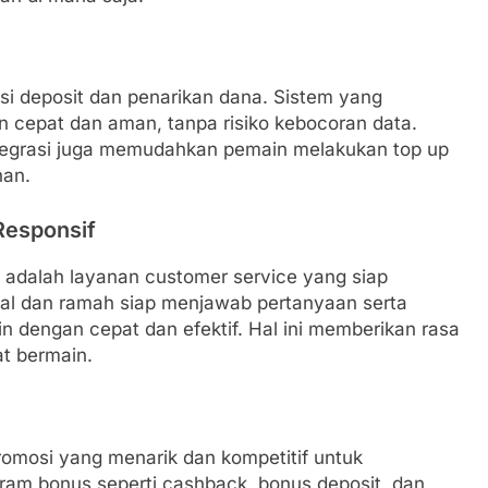
si deposit dan penarikan dana. Sistem yang
n cepat dan aman, tanpa risiko kebocoran data.
tegrasi juga memudahkan pemain melakukan top up
han.
Responsif
ot adalah layanan customer service yang siap
nal dan ramah siap menjawab pertanyaan serta
 dengan cepat dan efektif. Hal ini memberikan rasa
t bermain.
omosi yang menarik dan kompetitif untuk
am bonus seperti cashback, bonus deposit, dan