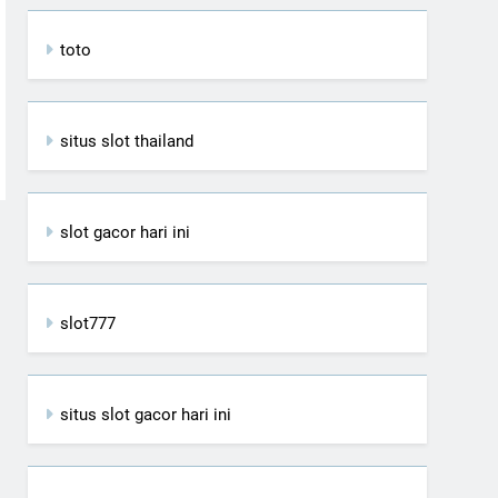
toto
situs slot thailand
slot gacor hari ini
slot777
situs slot gacor hari ini