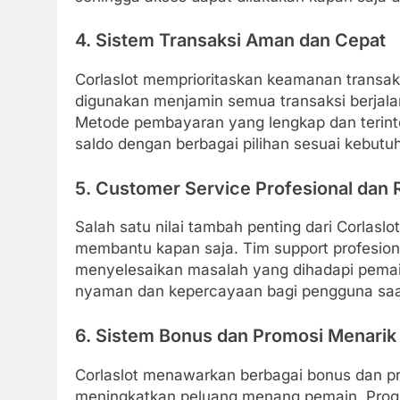
4. Sistem Transaksi Aman dan Cepat
Corlaslot memprioritaskan keamanan transak
digunakan menjamin semua transaksi berjala
Metode pembayaran yang lengkap dan terin
saldo dengan berbagai pilihan sesuai kebutu
5. Customer Service Profesional dan 
Salah satu nilai tambah penting dari Corlasl
membantu kapan saja. Tim support profesio
menyelesaikan masalah yang dihadapi pemain
nyaman dan kepercayaan bagi pengguna saa
6. Sistem Bonus dan Promosi Menarik
Corlaslot menawarkan berbagai bonus dan pr
meningkatkan peluang menang pemain. Progr