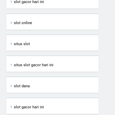
slot gacor hari ini
slot online
situs slot
situs slot gacor hari ini
slot dana
slot gacor hari ini