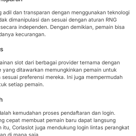
g adil dan transparan dengan menggunakan teknologi
 tidak dimanipulasi dan sesuai dengan aturan RNG
 secara independen. Dengan demikian, pemain bisa
adanya kecurangan.
as
inan slot dari berbagai provider ternama dengan
game yang ditawarkan memungkinkan pemain untuk
sesuai preferensi mereka. Ini juga mempermudah
uk setiap pemain.
h
dalah kemudahan proses pendaftaran dan login.
ang cepat membuat pemain baru dapat langsung
itu, Corlaslot juga mendukung login lintas perangkat
an di mana saja.