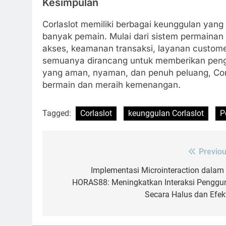
Kesimpulan
Corlaslot memiliki berbagai keunggulan yang 
banyak pemain. Mulai dari sistem permainan 
akses, keamanan transaksi, layanan customer
semuanya dirancang untuk memberikan pengal
yang aman, nyaman, dan penuh peluang, Corl
bermain dan meraih kemenangan.
Tagged:
Corlaslot
keunggulan Corlaslot
P
Previou
Post
navigation
Implementasi Microinteraction dalam 
HORAS88: Meningkatkan Interaksi Penggu
Secara Halus dan Efekt