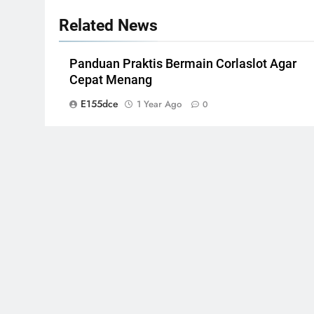
Related News
Panduan Praktis Bermain Corlaslot Agar
Cepat Menang
E155dce
1 Year Ago
0