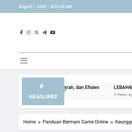
Skip
August 7, 2026
4:02:44 AM
to
content
Jag
Jaguar Re
ebih Ringkas, Terarah, dan Efisien
LEBAH4D dengan Tat
2 Weeks Ago
HEADLINES
Home
Panduan Bermain Game Online
Keunggu