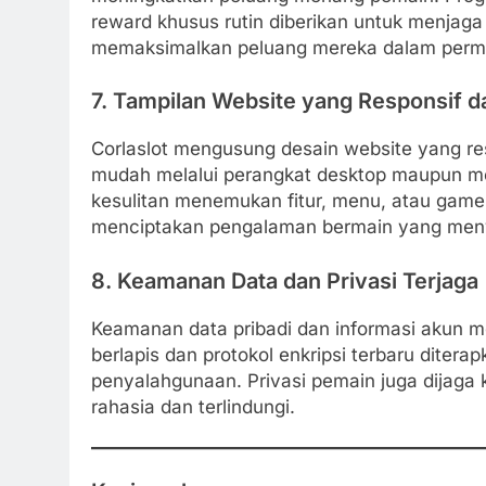
reward khusus rutin diberikan untuk menjaga
memaksimalkan peluang mereka dalam perm
7. Tampilan Website yang Responsif 
Corlaslot mengusung desain website yang r
mudah melalui perangkat desktop maupun mob
kesulitan menemukan fitur, menu, atau game
menciptakan pengalaman bermain yang meny
8. Keamanan Data dan Privasi Terjaga
Keamanan data pribadi dan informasi akun me
berlapis dan protokol enkripsi terbaru ditera
penyalahgunaan. Privasi pemain juga dijaga 
rahasia dan terlindungi.