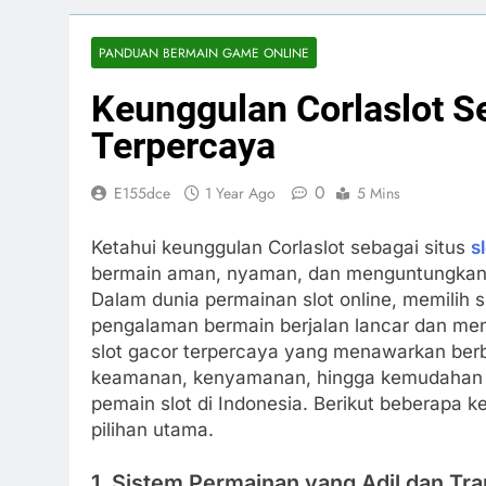
PANDUAN BERMAIN GAME ONLINE
Keunggulan Corlaslot Se
Terpercaya
0
E155dce
1 Year Ago
5 Mins
Ketahui keunggulan Corlaslot sebagai situs
s
bermain aman, nyaman, dan menguntungkan 
Dalam dunia permainan slot online, memilih s
pengalaman bermain berjalan lancar dan meng
slot gacor terpercaya yang menawarkan berb
keamanan, kenyamanan, hingga kemudahan ak
pemain slot di Indonesia. Berikut beberapa
pilihan utama.
1. Sistem Permainan yang Adil dan Tr