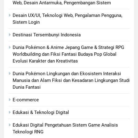
Web, Desain Antarmuka, Pengembangan Sistem
Desain UX/UI, Teknologi Web, Pengalaman Pengguna,
Sistem Login
Destinasi Tersembunyi Indonesia
Dunia Pokémon & Anime Jepang Game & Strategi RPG
Worldbuilding dan Fiksi Fantasi Budaya Pop Global
Evolusi Karakter dan Kreativitas
Dunia Pokémon Lingkungan dan Ekosistem Interaksi
Manusia dan Alam Fiksi dan Kesadaran Lingkungan Studi
Dunia Fantasi
E-commerce
Edukasi & Teknologi Digital
Edukasi Digital Pengetahuan Sistem Game Analisis
Teknologi RNG