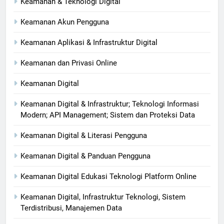
Keamanan & Teknologi Digital
Keamanan Akun Pengguna
Keamanan Aplikasi & Infrastruktur Digital
Keamanan dan Privasi Online
Keamanan Digital
Keamanan Digital & Infrastruktur; Teknologi Informasi
Modern; API Management; Sistem dan Proteksi Data
Keamanan Digital & Literasi Pengguna
Keamanan Digital & Panduan Pengguna
Keamanan Digital Edukasi Teknologi Platform Online
Keamanan Digital, Infrastruktur Teknologi, Sistem
Terdistribusi, Manajemen Data