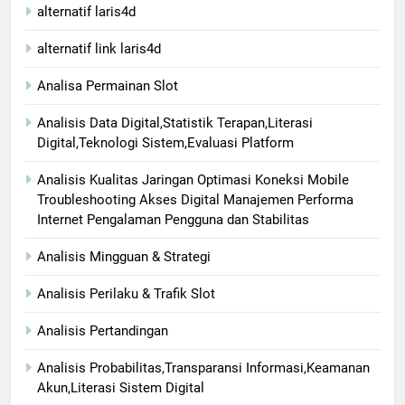
alternatif laris4d
alternatif link laris4d
Analisa Permainan Slot
Analisis Data Digital,Statistik Terapan,Literasi
Digital,Teknologi Sistem,Evaluasi Platform
Analisis Kualitas Jaringan Optimasi Koneksi Mobile
Troubleshooting Akses Digital Manajemen Performa
Internet Pengalaman Pengguna dan Stabilitas
Analisis Mingguan & Strategi
Analisis Perilaku & Trafik Slot
Analisis Pertandingan
Analisis Probabilitas,Transparansi Informasi,Keamanan
Akun,Literasi Sistem Digital