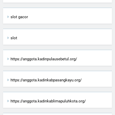
slot gacor
slot
https://anggota.kadinpulausebetul.org/
https://anggota.kadinkabpasangkayu.org/
https://anggota.kadinkablimapuluhkota.org/