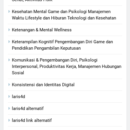
Kesehatan Mental Game dan Psikologi Manajemen
Waktu Lifestyle dan Hiburan Teknologi dan Kesehatan
Ketenangan & Mental Wellness
Keterampilan Kognitif Pengembangan Diri Game dan
Pendidikan Pengambilan Keputusan
Komunikasi & Pengembangan Diri, Psikologi
Interpersonal, Produktivitas Kerja, Manajemen Hubungan
Sosial
Konsistensi dan Identitas Digital
laris4d
laris4d alternatif
laris4d link alternatif