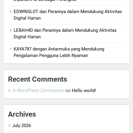
EDWINSLOT dan Perannya dalam Mendukung Aktivitas
Digital Harian
LEBAH4D dan Perannya dalam Mendukung Aktivitas
Digital Harian
KAYA787 dengan Antarmuka yang Mendukung
Pengalaman Pengguna Lebih Nyaman
Recent Comments
A WordPress Commenter
on
Hello world!
Archives
July 2026