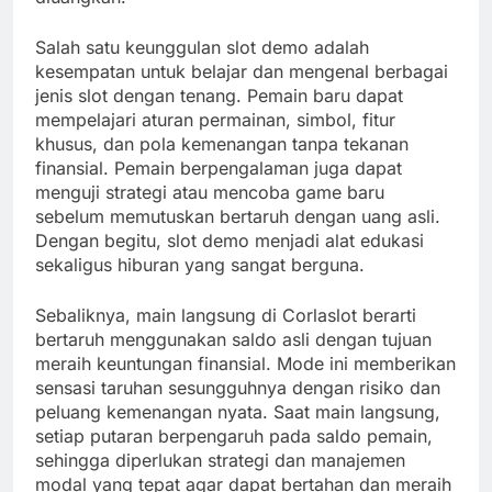
Salah satu keunggulan slot demo adalah
kesempatan untuk belajar dan mengenal berbagai
jenis slot dengan tenang. Pemain baru dapat
mempelajari aturan permainan, simbol, fitur
khusus, dan pola kemenangan tanpa tekanan
finansial. Pemain berpengalaman juga dapat
menguji strategi atau mencoba game baru
sebelum memutuskan bertaruh dengan uang asli.
Dengan begitu, slot demo menjadi alat edukasi
sekaligus hiburan yang sangat berguna.
Sebaliknya, main langsung di Corlaslot berarti
bertaruh menggunakan saldo asli dengan tujuan
meraih keuntungan finansial. Mode ini memberikan
sensasi taruhan sesungguhnya dengan risiko dan
peluang kemenangan nyata. Saat main langsung,
setiap putaran berpengaruh pada saldo pemain,
sehingga diperlukan strategi dan manajemen
modal yang tepat agar dapat bertahan dan meraih