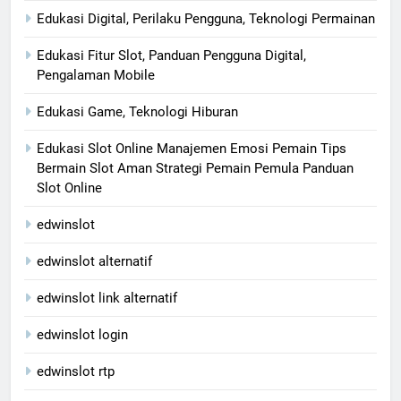
Edukasi Digital, Perilaku Pengguna, Teknologi Permainan
Edukasi Fitur Slot, Panduan Pengguna Digital,
Pengalaman Mobile
Edukasi Game, Teknologi Hiburan
Edukasi Slot Online Manajemen Emosi Pemain Tips
Bermain Slot Aman Strategi Pemain Pemula Panduan
Slot Online
edwinslot
edwinslot alternatif
edwinslot link alternatif
edwinslot login
edwinslot rtp