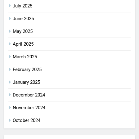
July 2025
June 2025
May 2025
April 2025
March 2025
February 2025
January 2025
December 2024
November 2024
October 2024