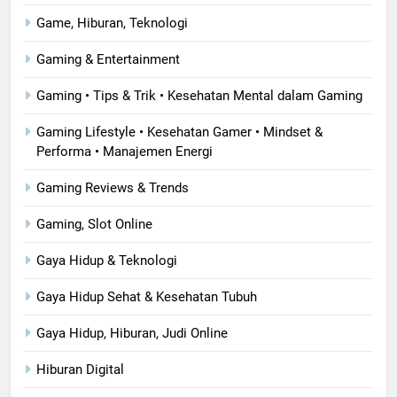
Game, Hiburan, Teknologi
Gaming & Entertainment
Gaming • Tips & Trik • Kesehatan Mental dalam Gaming
Gaming Lifestyle • Kesehatan Gamer • Mindset &
Performa • Manajemen Energi
Gaming Reviews & Trends
Gaming, Slot Online
Gaya Hidup & Teknologi
Gaya Hidup Sehat & Kesehatan Tubuh
Gaya Hidup, Hiburan, Judi Online
Hiburan Digital