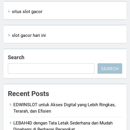
situs slot gacor
slot gacor hari ini
Search
SEARCH
Recent Posts
EDWINSLOT untuk Akses Digital yang Lebih Ringkas,
Terarah, dan Efisien
LEBAH4D dengan Tata Letak Sederhana dan Mudah
Dipahami di Berbagai Perangkat