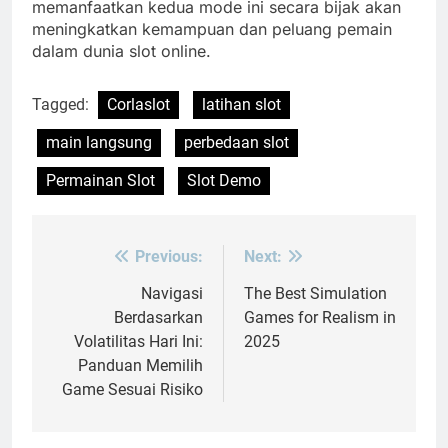
memanfaatkan kedua mode ini secara bijak akan
meningkatkan kemampuan dan peluang pemain
dalam dunia slot online.
Tagged:
Corlaslot
latihan slot
main langsung
perbedaan slot
Permainan Slot
Slot Demo
Previous:
Next:
Post
navigation
Navigasi
The Best Simulation
Berdasarkan
Games for Realism in
Volatilitas Hari Ini:
2025
Panduan Memilih
Game Sesuai Risiko