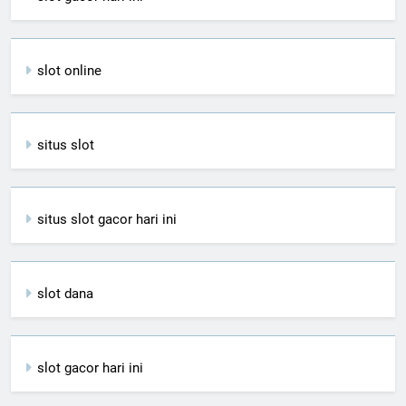
slot online
situs slot
situs slot gacor hari ini
slot dana
slot gacor hari ini