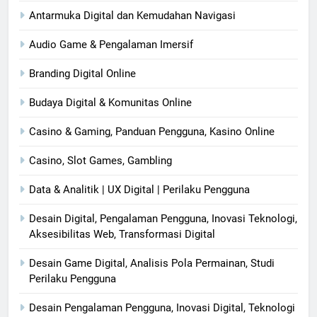
Antarmuka Digital dan Kemudahan Navigasi
Audio Game & Pengalaman Imersif
Branding Digital Online
Budaya Digital & Komunitas Online
Casino & Gaming, Panduan Pengguna, Kasino Online
Casino, Slot Games, Gambling
Data & Analitik | UX Digital | Perilaku Pengguna
Desain Digital, Pengalaman Pengguna, Inovasi Teknologi,
Aksesibilitas Web, Transformasi Digital
Desain Game Digital, Analisis Pola Permainan, Studi
Perilaku Pengguna
Desain Pengalaman Pengguna, Inovasi Digital, Teknologi