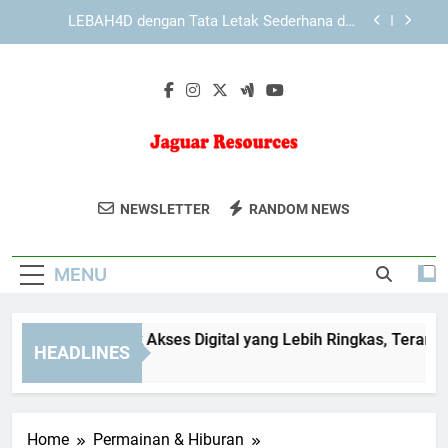
Skip
EDWINSLOT dan Perannya dalam Mendukung
to
Aktivitas Digital Harian
content
LEBAH4D dan Perannya dalam Mendukung
Aktivitas Digital Harian
EDWINSLOT untuk Akses Digital yang Lebih
Ringkas, Terarah, dan Efisien
LEBAH4D dengan Tata Letak Sederhana dan
Mudah Dipahami di Berbagai Perangkat
Jaguar
Jaguar Resources Menyediakan Solusi
EDWINSLOT dan Perannya dalam Mendukung
NEWSLETTER
RANDOM NEWS
Aktivitas Digital Harian
Resources
Konsultasi Energi Dan Sumber Daya
LEBAH4D dan Perannya dalam Mendukung
Yang Inovatif. Untuk Masa Depan Yang
Aktivitas Digital Harian
MENU
Berkelanjutan.
DWINSLOT untuk Akses Digital yang Lebih Ringkas, Terarah, da
HEADLINES
 Week Ago
Home
Permainan & Hiburan