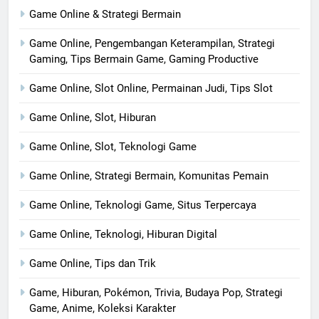
Game Online & Strategi Bermain
Game Online, Pengembangan Keterampilan, Strategi
Gaming, Tips Bermain Game, Gaming Productive
Game Online, Slot Online, Permainan Judi, Tips Slot
Game Online, Slot, Hiburan
Game Online, Slot, Teknologi Game
Game Online, Strategi Bermain, Komunitas Pemain
Game Online, Teknologi Game, Situs Terpercaya
Game Online, Teknologi, Hiburan Digital
Game Online, Tips dan Trik
Game, Hiburan, Pokémon, Trivia, Budaya Pop, Strategi
Game, Anime, Koleksi Karakter