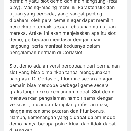
bermain yaitu slot demo dan main langsung (real
play). Masing-masing memiliki karakteristik dan
tujuan yang berbeda, yang sangat penting
dipahami oleh para pemain agar dapat memilih
pendekatan terbaik sesuai kebutuhan dan tujuan
mereka. Artikel ini akan menjelaskan apa itu slot
demo, perbedaan mendasar dengan main
langsung, serta manfaat keduanya dalam
pengalaman bermain di Corlaslot.
Slot demo adalah versi percobaan dari permainan
slot yang bisa dimainkan tanpa menggunakan
uang asli. Di Corlaslot, fitur ini disediakan agar
pemain bisa mencoba berbagai game secara
gratis tanpa risiko kehilangan modal. Slot demo
menawarkan pengalaman hampir sama dengan
versi asli, mulai dari tampilan grafis, animasi,
hingga mekanisme putaran dan fitur bonus.
Namun, kemenangan yang didapat dalam mode
demo hanya berupa poin virtual dan tidak dapat
diuangkan.