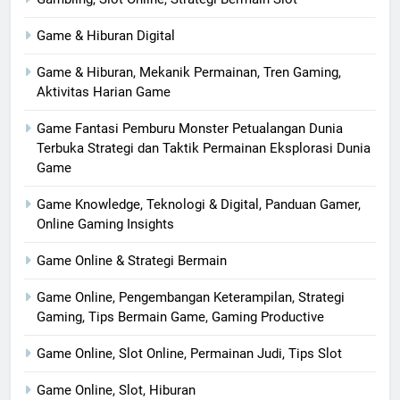
Game & Hiburan Digital
Game & Hiburan, Mekanik Permainan, Tren Gaming,
Aktivitas Harian Game
Game Fantasi Pemburu Monster Petualangan Dunia
Terbuka Strategi dan Taktik Permainan Eksplorasi Dunia
Game
Game Knowledge, Teknologi & Digital, Panduan Gamer,
Online Gaming Insights
Game Online & Strategi Bermain
Game Online, Pengembangan Keterampilan, Strategi
Gaming, Tips Bermain Game, Gaming Productive
Game Online, Slot Online, Permainan Judi, Tips Slot
Game Online, Slot, Hiburan