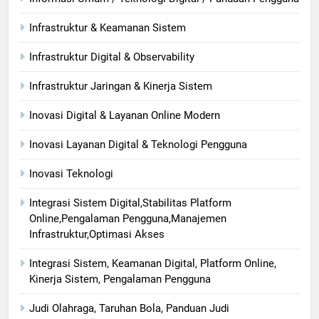
Infrastruktur & Keamanan Sistem
Infrastruktur Digital & Observability
Infrastruktur Jaringan & Kinerja Sistem
Inovasi Digital & Layanan Online Modern
Inovasi Layanan Digital & Teknologi Pengguna
Inovasi Teknologi
Integrasi Sistem Digital,Stabilitas Platform
Online,Pengalaman Pengguna,Manajemen
Infrastruktur,Optimasi Akses
Integrasi Sistem, Keamanan Digital, Platform Online,
Kinerja Sistem, Pengalaman Pengguna
Judi Olahraga, Taruhan Bola, Panduan Judi