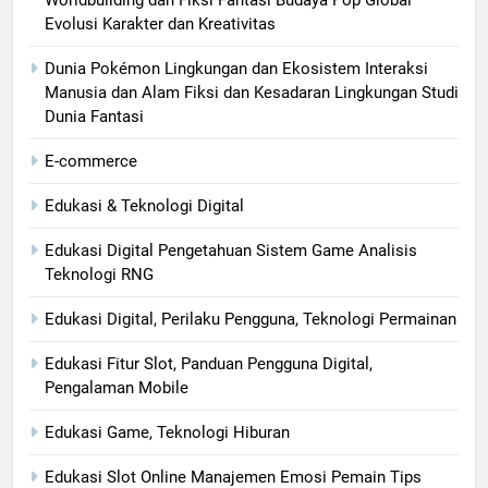
Worldbuilding dan Fiksi Fantasi Budaya Pop Global
Evolusi Karakter dan Kreativitas
Dunia Pokémon Lingkungan dan Ekosistem Interaksi
Manusia dan Alam Fiksi dan Kesadaran Lingkungan Studi
Dunia Fantasi
E-commerce
Edukasi & Teknologi Digital
Edukasi Digital Pengetahuan Sistem Game Analisis
Teknologi RNG
Edukasi Digital, Perilaku Pengguna, Teknologi Permainan
Edukasi Fitur Slot, Panduan Pengguna Digital,
Pengalaman Mobile
Edukasi Game, Teknologi Hiburan
Edukasi Slot Online Manajemen Emosi Pemain Tips