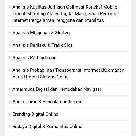
Analisis Kualitas Jaringan Optimasi Koneksi Mobile
Troubleshooting Akses Digital Manajemen Performa
Internet Pengalaman Pengguna dan Stabilitas
Analisis Mingguan & Strategi
Analisis Perilaku & Trafik Slot
Analisis Pertandingan
Analisis Probabilitas,Transparansi Informasi,Keamanan
Akun,Literasi Sistem Digital
Antarmuka Digital dan Kemudahan Navigasi
Audio Game & Pengalaman Imersif
Branding Digital Online
Budaya Digital & Komunitas Online