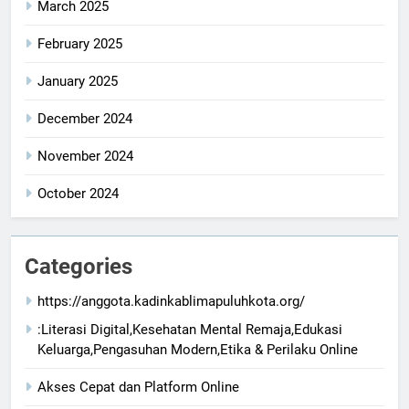
March 2025
February 2025
January 2025
December 2024
November 2024
October 2024
Categories
https://anggota.kadinkablimapuluhkota.org/
:Literasi Digital,Kesehatan Mental Remaja,Edukasi
Keluarga,Pengasuhan Modern,Etika & Perilaku Online
Akses Cepat dan Platform Online