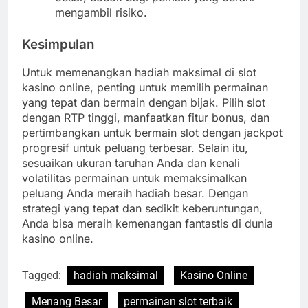
mengambil risiko.
Kesimpulan
Untuk memenangkan hadiah maksimal di slot
kasino online, penting untuk memilih permainan
yang tepat dan bermain dengan bijak. Pilih slot
dengan RTP tinggi, manfaatkan fitur bonus, dan
pertimbangkan untuk bermain slot dengan jackpot
progresif untuk peluang terbesar. Selain itu,
sesuaikan ukuran taruhan Anda dan kenali
volatilitas permainan untuk memaksimalkan
peluang Anda meraih hadiah besar. Dengan
strategi yang tepat dan sedikit keberuntungan,
Anda bisa meraih kemenangan fantastis di dunia
kasino online.
Tagged:
hadiah maksimal
Kasino Online
Menang Besar
permainan slot terbaik