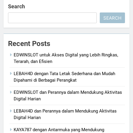
Search
SEARCH
Recent Posts
EDWINSLOT untuk Akses Digital yang Lebih Ringkas,
Terarah, dan Efisien
LEBAH4D dengan Tata Letak Sederhana dan Mudah
Dipahami di Berbagai Perangkat
EDWINSLOT dan Perannya dalam Mendukung Aktivitas
Digital Harian
LEBAH4D dan Perannya dalam Mendukung Aktivitas
Digital Harian
KAYA787 dengan Antarmuka yang Mendukung