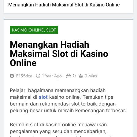
Menangkan Hadiah Maksimal Slot di Kasino Online
KASINO ONLINE, SLOT
Menangkan Hadiah
Maksimal Slot di Kasino
Online
0
E155dce
1 Year Ago
9 Mins
Pelajari bagaimana memenangkan hadiah
maksimal di
slot
kasino online. Temukan tips
bermain dan rekomendasi slot terbaik dengan
peluang besar untuk meraih kemenangan terbesar.
Bermain slot di kasino online menawarkan
pengalaman yang seru dan mendebarkan,