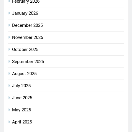
February 2026
January 2026
December 2025
November 2025
October 2025
September 2025
August 2025
July 2025
June 2025
May 2025
April 2025