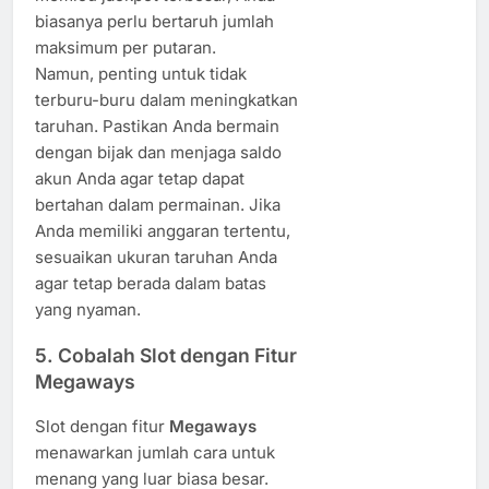
biasanya perlu bertaruh jumlah
maksimum per putaran.
Namun, penting untuk tidak
terburu-buru dalam meningkatkan
taruhan. Pastikan Anda bermain
dengan bijak dan menjaga saldo
akun Anda agar tetap dapat
bertahan dalam permainan. Jika
Anda memiliki anggaran tertentu,
sesuaikan ukuran taruhan Anda
agar tetap berada dalam batas
yang nyaman.
5.
Cobalah Slot dengan Fitur
Megaways
Slot dengan fitur
Megaways
menawarkan jumlah cara untuk
menang yang luar biasa besar.