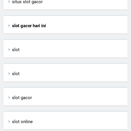
situs slot gacor
slot gacor hari ini
slot
slot
slot gacor
slot online