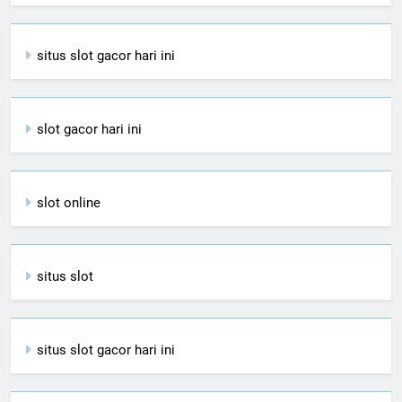
situs slot gacor hari ini
slot gacor hari ini
slot online
situs slot
situs slot gacor hari ini