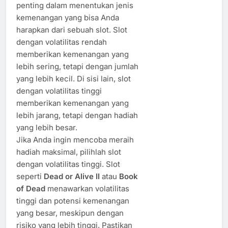
penting dalam menentukan jenis
kemenangan yang bisa Anda
harapkan dari sebuah slot. Slot
dengan volatilitas rendah
memberikan kemenangan yang
lebih sering, tetapi dengan jumlah
yang lebih kecil. Di sisi lain, slot
dengan volatilitas tinggi
memberikan kemenangan yang
lebih jarang, tetapi dengan hadiah
yang lebih besar.
Jika Anda ingin mencoba meraih
hadiah maksimal, pilihlah slot
dengan volatilitas tinggi. Slot
seperti
Dead or Alive II
atau
Book
of Dead
menawarkan volatilitas
tinggi dan potensi kemenangan
yang besar, meskipun dengan
risiko yang lebih tinggi. Pastikan