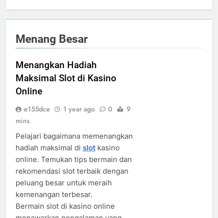
Menang Besar
Menangkan Hadiah
Maksimal Slot di Kasino
Online
e155dce
1 year ago
0
9
mins
Pelajari bagaimana memenangkan
hadiah maksimal di
slot
kasino
online. Temukan tips bermain dan
rekomendasi slot terbaik dengan
peluang besar untuk meraih
kemenangan terbesar.
Bermain slot di kasino online
menawarkan pengalaman yang