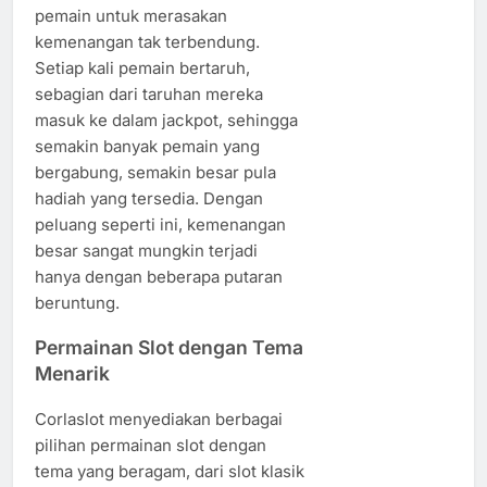
pemain untuk merasakan
kemenangan tak terbendung.
Setiap kali pemain bertaruh,
sebagian dari taruhan mereka
masuk ke dalam jackpot, sehingga
semakin banyak pemain yang
bergabung, semakin besar pula
hadiah yang tersedia. Dengan
peluang seperti ini, kemenangan
besar sangat mungkin terjadi
hanya dengan beberapa putaran
beruntung.
Permainan Slot dengan Tema
Menarik
Corlaslot menyediakan berbagai
pilihan permainan slot dengan
tema yang beragam, dari slot klasik