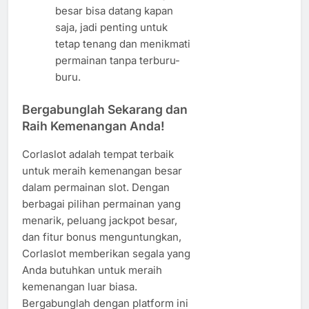
besar bisa datang kapan
saja, jadi penting untuk
tetap tenang dan menikmati
permainan tanpa terburu-
buru.
Bergabunglah Sekarang dan
Raih Kemenangan Anda!
Corlaslot adalah tempat terbaik
untuk meraih kemenangan besar
dalam permainan slot. Dengan
berbagai pilihan permainan yang
menarik, peluang jackpot besar,
dan fitur bonus menguntungkan,
Corlaslot memberikan segala yang
Anda butuhkan untuk meraih
kemenangan luar biasa.
Bergabunglah dengan platform ini