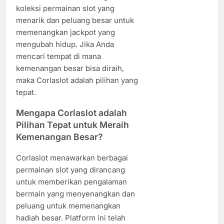
koleksi permainan slot yang
menarik dan peluang besar untuk
memenangkan jackpot yang
mengubah hidup. Jika Anda
mencari tempat di mana
kemenangan besar bisa diraih,
maka Corlaslot adalah pilihan yang
tepat.
Mengapa Corlaslot adalah
Pilihan Tepat untuk Meraih
Kemenangan Besar?
Corlaslot menawarkan berbagai
permainan slot yang dirancang
untuk memberikan pengalaman
bermain yang menyenangkan dan
peluang untuk memenangkan
hadiah besar. Platform ini telah