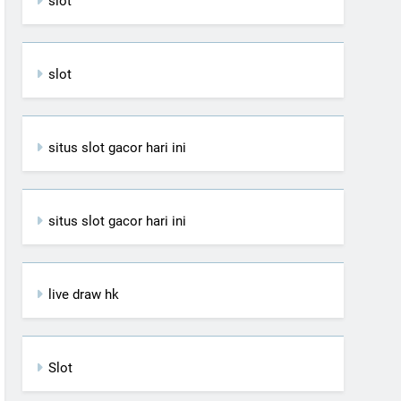
slot
slot
situs slot gacor hari ini
situs slot gacor hari ini
live draw hk
Slot