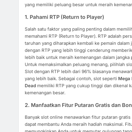
yang memiliki peluang besar untuk meraih kemenan
1.
Pahami RTP (Return to Player)
Salah satu faktor yang paling penting dalam memilih
memahami RTP (Return to Player). RTP adalah perse
taruhan yang diharapkan kembali ke pemain dalam j
dengan RTP yang lebih tinggi cenderung memberi
lebih baik untuk meraih kemenangan dalam jangka 
Untuk memaksimalkan peluang menang, pilihlah slo
Slot dengan RTP lebih dari 96% biasanya menawa
yang lebih baik. Sebagai contoh, slot seperti
Mega 
Dead
memiliki RTP yang cukup tinggi dan dikenal
kemenangan besar.
2.
Manfaatkan Fitur Putaran Gratis dan Bo
Banyak slot online menawarkan fitur putaran gratis
dapat membantu Anda meraih hadiah maksimal. Fitur
memungkinkan Anda untuk memutar gulungan tan