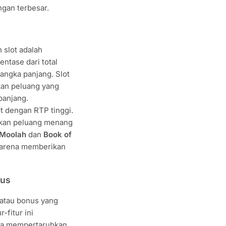
gan terbesar.
 slot adalah
ntase dari total
angka panjang. Slot
kan peluang yang
panjang.
t dengan RTP tinggi.
rkan peluang menang
Moolah
dan
Book of
 karena memberikan
nus
 atau bonus yang
-fitur ini
pa mempertaruhkan