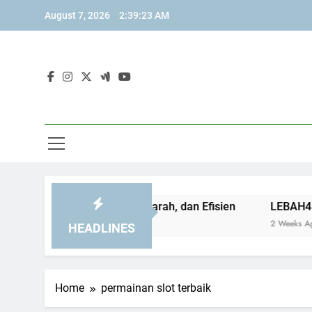
Skip
August 7, 2026
2:39:24 AM
to
content
Jag
Jaguar Re
g Lebih Ringkas, Terarah, dan Efisien
LEBAH4D dengan 
2 Weeks Ago
HEADLINES
Home
permainan slot terbaik