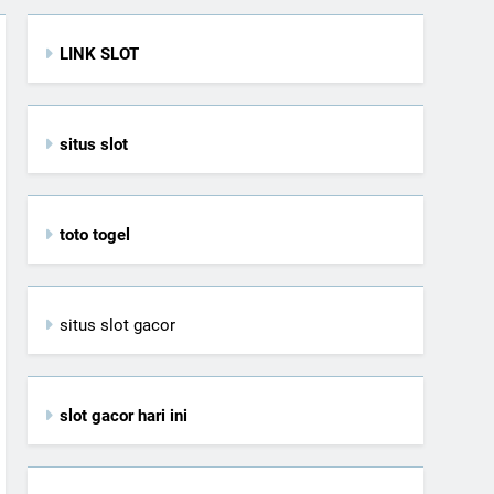
LINK SLOT
situs slot
toto togel
situs slot gacor
slot gacor hari ini