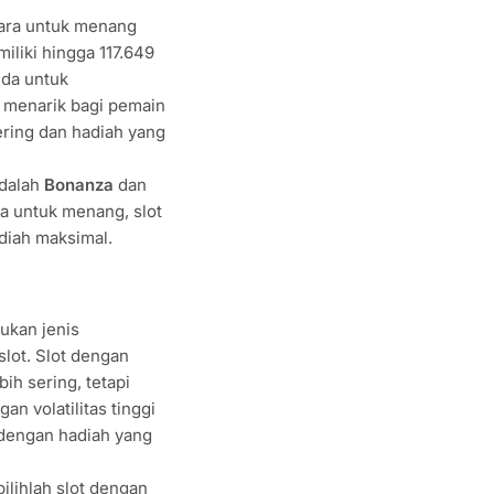
ara untuk menang
iliki hingga 117.649
nda untuk
 menarik bagi pemain
ring dan hadiah yang
adalah
Bonanza
dan
a untuk menang, slot
diah maksimal.
tukan jenis
lot. Slot dengan
ih sering, tetapi
gan volatilitas tinggi
 dengan hadiah yang
ilihlah slot dengan