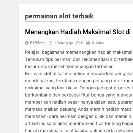
permainan slot terbaik
Menangkan Hadiah Maksimal Slot di 
E155dce
1 Year Ago
0
9 Mins
Pelajari bagaimana memenangkan hadiah maksimal
Temukan tips bermain dan rekomendasi slot terbai
besar untuk meraih kemenangan terbesar.
Bermain slot di kasino online menawarkan pengala
mendebarkan, terutama dengan peluang untuk me
maksimal yang luar biasa. Dengan jackpot progresif
berkembang dan berbagai fitur bonus yang mengun
memberikan hadiah besar hanya dalam satu putara
memaksimalkan peluang Anda meraih hadiah maksim
memahami cara bermain dengan bijak dan memilih s
artikel ini, kami akan memberikan tips tentang b
hadiah maksimal di slot kasino online serta rekomen