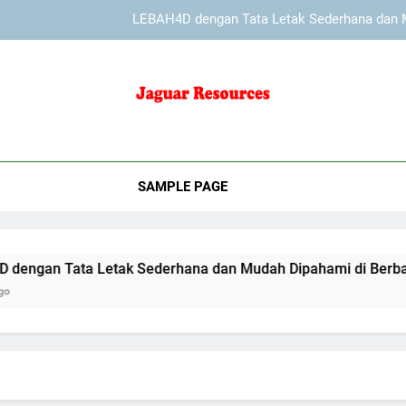
LEBAH4D dengan Tata Letak Sederhana dan M
EDWINSLOT dan Perannya dala
LEBAH4D dan Perannya dala
uar Resources
EDWINSLOT untuk Akses Digital yan
sources Menyediakan Solusi Konsultasi Energi Dan Sumber Day
LEBAH4D dengan Tata Letak Sederhana dan M
SAMPLE PAGE
EDWINSLOT dan Perannya dala
LEBAH4D dan Perannya dala
Tata Letak Sederhana dan Mudah Dipahami di Berbagai Pera