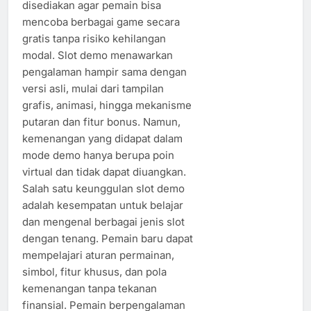
disediakan agar pemain bisa
mencoba berbagai game secara
gratis tanpa risiko kehilangan
modal. Slot demo menawarkan
pengalaman hampir sama dengan
versi asli, mulai dari tampilan
grafis, animasi, hingga mekanisme
putaran dan fitur bonus. Namun,
kemenangan yang didapat dalam
mode demo hanya berupa poin
virtual dan tidak dapat diuangkan.
Salah satu keunggulan slot demo
adalah kesempatan untuk belajar
dan mengenal berbagai jenis slot
dengan tenang. Pemain baru dapat
mempelajari aturan permainan,
simbol, fitur khusus, dan pola
kemenangan tanpa tekanan
finansial. Pemain berpengalaman