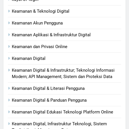
Keamanan & Teknologi Digital
Keamanan Akun Pengguna
Keamanan Aplikasi & Infrastruktur Digital
Keamanan dan Privasi Online
Keamanan Digital
Keamanan Digital & Infrastruktur; Teknologi Informasi
Modern; API Management; Sistem dan Proteksi Data
Keamanan Digital & Literasi Pengguna
Keamanan Digital & Panduan Pengguna
Keamanan Digital Edukasi Teknologi Platform Online
Keamanan Digital, Infrastruktur Teknologi, Sistem