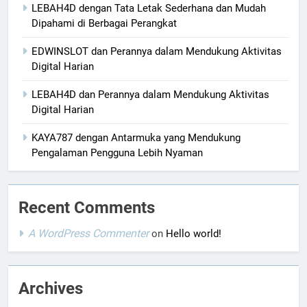
LEBAH4D dengan Tata Letak Sederhana dan Mudah
Dipahami di Berbagai Perangkat
EDWINSLOT dan Perannya dalam Mendukung Aktivitas
Digital Harian
LEBAH4D dan Perannya dalam Mendukung Aktivitas
Digital Harian
KAYA787 dengan Antarmuka yang Mendukung
Pengalaman Pengguna Lebih Nyaman
Recent Comments
A WordPress Commenter
on
Hello world!
Archives