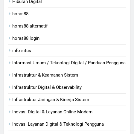
Hiburan Digital
horas88
horas88 alternatif
horas88 login
info situs
Informasi Umum / Teknologi Digital / Panduan Pengguna
Infrastruktur & Keamanan Sistem
Infrastruktur Digital & Observability
Infrastruktur Jaringan & Kinerja Sistem
Inovasi Digital & Layanan Online Modern
Inovasi Layanan Digital & Teknologi Pengguna