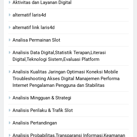
Aktivitas dan Layanan Digital
alternatif laris4d
alternatif link laris4d
Analisa Permainan Slot
Analisis Data Digital,Statistik Terapan,Literasi
Digital,Teknologi Sistem,Evaluasi Platform
Analisis Kualitas Jaringan Optimasi Koneksi Mobile
Troubleshooting Akses Digital Manajemen Performa
Internet Pengalaman Pengguna dan Stabilitas
Analisis Mingguan & Strategi
Analisis Perilaku & Trafik Slot
Analisis Pertandingan
Analisis Probabilitas,Transparansi Informasi,Keamanan