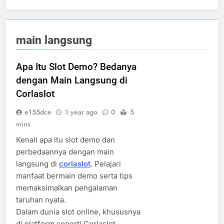
main langsung
Apa Itu Slot Demo? Bedanya
dengan Main Langsung di
Corlaslot
e155dce
1 year ago
0
5
mins
Kenali apa itu slot demo dan
perbedaannya dengan main
langsung di
corlaslot
. Pelajari
manfaat bermain demo serta tips
memaksimalkan pengalaman
taruhan nyata.
Dalam dunia slot online, khususnya
di platform seperti Corlaslot,