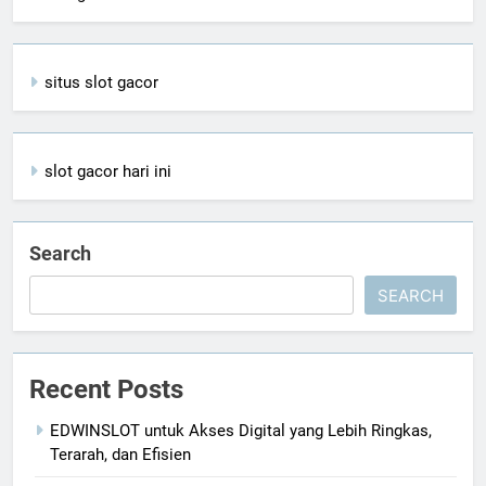
situs slot gacor
slot gacor hari ini
Search
SEARCH
Recent Posts
EDWINSLOT untuk Akses Digital yang Lebih Ringkas,
Terarah, dan Efisien