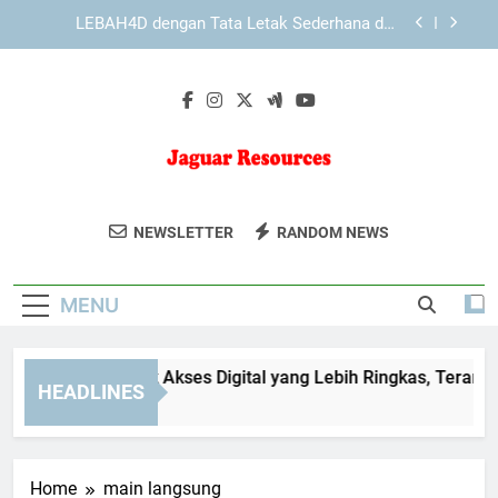
Skip
EDWINSLOT dan Perannya dalam Mendukung
to
Aktivitas Digital Harian
content
LEBAH4D dan Perannya dalam Mendukung
Aktivitas Digital Harian
EDWINSLOT untuk Akses Digital yang Lebih
Ringkas, Terarah, dan Efisien
LEBAH4D dengan Tata Letak Sederhana dan
Mudah Dipahami di Berbagai Perangkat
Jaguar
Jaguar Resources Menyediakan Solusi
EDWINSLOT dan Perannya dalam Mendukung
NEWSLETTER
RANDOM NEWS
Aktivitas Digital Harian
Resources
Konsultasi Energi Dan Sumber Daya
LEBAH4D dan Perannya dalam Mendukung
Yang Inovatif. Untuk Masa Depan Yang
Aktivitas Digital Harian
MENU
Berkelanjutan.
WINSLOT untuk Akses Digital yang Lebih Ringkas, Terarah, dan
HEADLINES
Weeks Ago
Home
main langsung