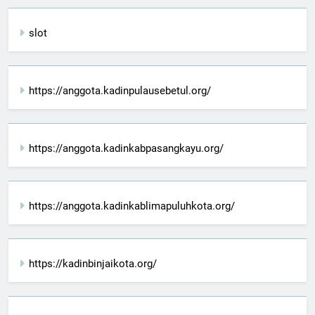
slot
https://anggota.kadinpulausebetul.org/
https://anggota.kadinkabpasangkayu.org/
https://anggota.kadinkablimapuluhkota.org/
https://kadinbinjaikota.org/