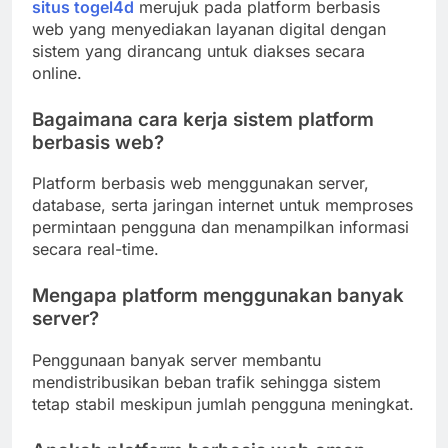
situs togel4d
merujuk pada platform berbasis
web yang menyediakan layanan digital dengan
sistem yang dirancang untuk diakses secara
online.
Bagaimana cara kerja sistem platform
berbasis web?
Platform berbasis web menggunakan server,
database, serta jaringan internet untuk memproses
permintaan pengguna dan menampilkan informasi
secara real-time.
Mengapa platform menggunakan banyak
server?
Penggunaan banyak server membantu
mendistribusikan beban trafik sehingga sistem
tetap stabil meskipun jumlah pengguna meningkat.