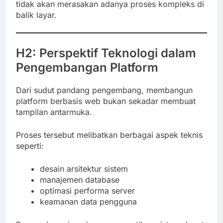
tidak akan merasakan adanya proses kompleks di
balik layar.
H2: Perspektif Teknologi dalam
Pengembangan Platform
Dari sudut pandang pengembang, membangun
platform berbasis web bukan sekadar membuat
tampilan antarmuka.
Proses tersebut melibatkan berbagai aspek teknis
seperti:
desain arsitektur sistem
manajemen database
optimasi performa server
keamanan data pengguna