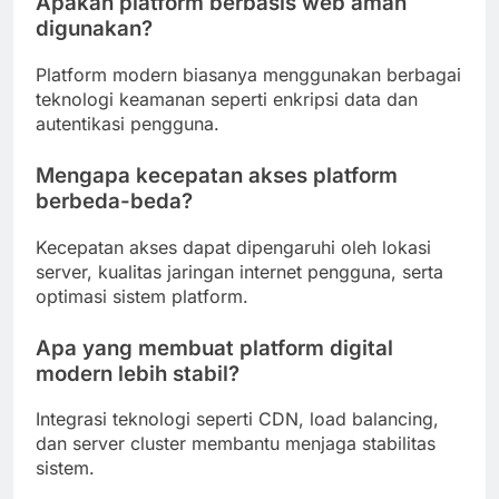
Apakah platform berbasis web aman
digunakan?
Platform modern biasanya menggunakan berbagai
teknologi keamanan seperti enkripsi data dan
autentikasi pengguna.
Mengapa kecepatan akses platform
berbeda-beda?
Kecepatan akses dapat dipengaruhi oleh lokasi
server, kualitas jaringan internet pengguna, serta
optimasi sistem platform.
Apa yang membuat platform digital
modern lebih stabil?
Integrasi teknologi seperti CDN, load balancing,
dan server cluster membantu menjaga stabilitas
sistem.