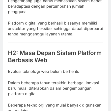
Pengembang juga harus memastikan sistem dapat
beradaptasi dengan pertumbuhan jumlah
pengguna.
Platform digital yang berhasil biasanya memiliki
arsitektur yang fleksibel sehingga dapat diperbarui
tanpa mengganggu layanan utama.
H2: Masa Depan Sistem Platform
Berbasis Web
Evolusi teknologi web belum berhenti.
Dalam beberapa tahun terakhir, berbagai inovasi
baru mulai diterapkan dalam pengembangan
platform digital.
Beberapa teknologi yang mulai banyak digunakan
antara lain: