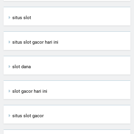
situs slot
situs slot gacor hari ini
slot dana
slot gacor hari ini
situs slot gacor