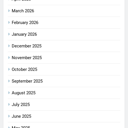
March 2026
February 2026
January 2026
December 2025
November 2025
October 2025
September 2025
August 2025
July 2025
June 2025