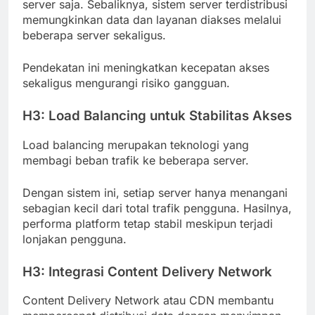
server saja. Sebaliknya, sistem server terdistribusi
memungkinkan data dan layanan diakses melalui
beberapa server sekaligus.
Pendekatan ini meningkatkan kecepatan akses
sekaligus mengurangi risiko gangguan.
H3: Load Balancing untuk Stabilitas Akses
Load balancing merupakan teknologi yang
membagi beban trafik ke beberapa server.
Dengan sistem ini, setiap server hanya menangani
sebagian kecil dari total trafik pengguna. Hasilnya,
performa platform tetap stabil meskipun terjadi
lonjakan pengguna.
H3: Integrasi Content Delivery Network
Content Delivery Network atau CDN membantu