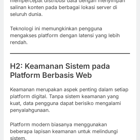
mempercepat distribusi data dengan menyimpan
salinan konten pada berbagai lokasi server di
seluruh dunia.
Teknologi ini memungkinkan pengguna
mengakses platform dengan latensi yang lebih
rendah.
H2: Keamanan Sistem pada
Platform Berbasis Web
Keamanan merupakan aspek penting dalam setiap
platform digital. Tanpa sistem keamanan yang
kuat, data pengguna dapat berisiko mengalami
penyalahgunaan.
Platform modern biasanya menggunakan
beberapa lapisan keamanan untuk melindungi
sistem.