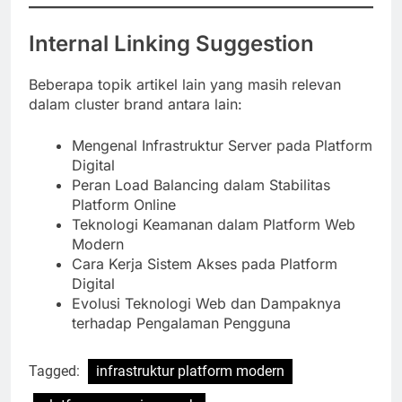
Internal Linking Suggestion
Beberapa topik artikel lain yang masih relevan
dalam cluster brand antara lain:
Mengenal Infrastruktur Server pada Platform
Digital
Peran Load Balancing dalam Stabilitas
Platform Online
Teknologi Keamanan dalam Platform Web
Modern
Cara Kerja Sistem Akses pada Platform
Digital
Evolusi Teknologi Web dan Dampaknya
terhadap Pengalaman Pengguna
Tagged:
infrastruktur platform modern