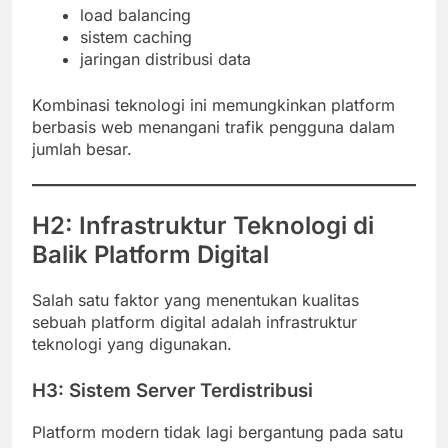
load balancing
sistem caching
jaringan distribusi data
Kombinasi teknologi ini memungkinkan platform
berbasis web menangani trafik pengguna dalam
jumlah besar.
H2: Infrastruktur Teknologi di
Balik Platform Digital
Salah satu faktor yang menentukan kualitas
sebuah platform digital adalah infrastruktur
teknologi yang digunakan.
H3: Sistem Server Terdistribusi
Platform modern tidak lagi bergantung pada satu