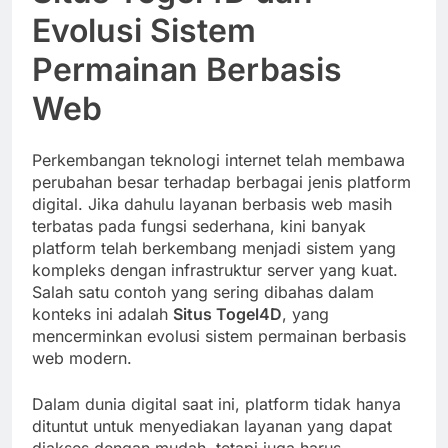
Evolusi Sistem
Permainan Berbasis
Web
Perkembangan teknologi internet telah membawa
perubahan besar terhadap berbagai jenis platform
digital. Jika dahulu layanan berbasis web masih
terbatas pada fungsi sederhana, kini banyak
platform telah berkembang menjadi sistem yang
kompleks dengan infrastruktur server yang kuat.
Salah satu contoh yang sering dibahas dalam
konteks ini adalah
Situs Togel4D
, yang
mencerminkan evolusi sistem permainan berbasis
web modern.
Dalam dunia digital saat ini, platform tidak hanya
dituntut untuk menyediakan layanan yang dapat