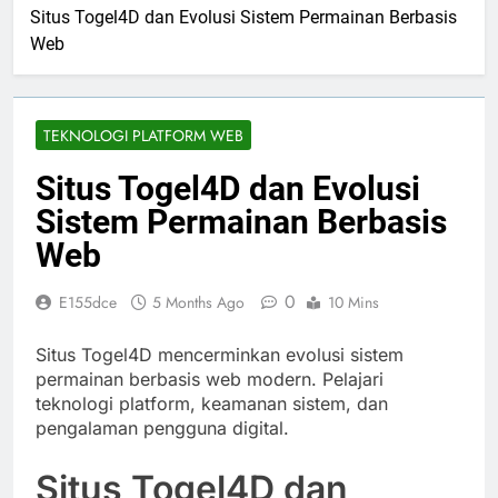
Situs Togel4D dan Evolusi Sistem Permainan Berbasis
Web
TEKNOLOGI PLATFORM WEB
Situs Togel4D dan Evolusi
Sistem Permainan Berbasis
Web
0
E155dce
5 Months Ago
10 Mins
Situs Togel4D mencerminkan evolusi sistem
permainan berbasis web modern. Pelajari
teknologi platform, keamanan sistem, dan
pengalaman pengguna digital.
Situs Togel4D dan