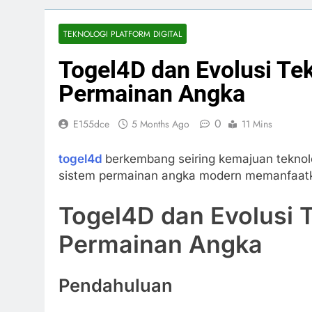
TEKNOLOGI PLATFORM DIGITAL
Togel4D dan Evolusi Te
Permainan Angka
0
E155dce
5 Months Ago
11 Mins
togel4d
berkembang seiring kemajuan teknolo
sistem permainan angka modern memanfaatk
Togel4D dan Evolusi 
Permainan Angka
Pendahuluan