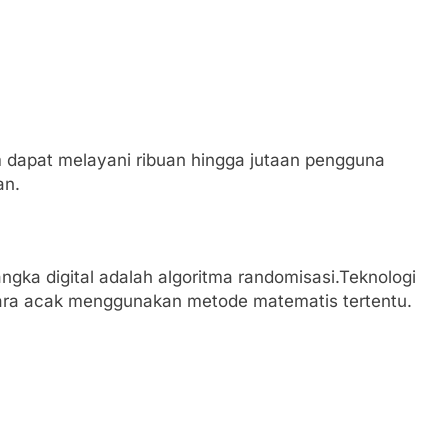
 dapat melayani ribuan hingga jutaan pengguna
an.
gka digital adalah algoritma randomisasi.Teknologi
cara acak menggunakan metode matematis tertentu.