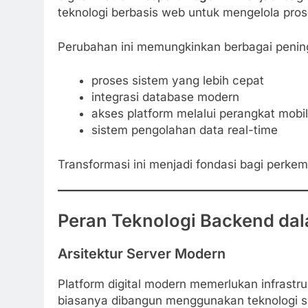
teknologi berbasis web untuk mengelola pro
Perubahan ini memungkinkan berbagai pening
proses sistem yang lebih cepat
integrasi database modern
akses platform melalui perangkat mobi
sistem pengolahan data real-time
Transformasi ini menjadi fondasi bagi perk
Peran Teknologi Backend dal
Arsitektur Server Modern
Platform digital modern memerlukan infrastr
biasanya dibangun menggunakan teknologi se