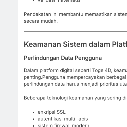
validasi matematis
Pendekatan ini membantu memastikan sistem b
secara mudah.
Keamanan Sistem dalam Pla
Perlindungan Data Pengguna
Dalam platform digital seperti Togel4D, kea
penting.Pengguna mempercayakan berbagai i
perlindungan data harus menjadi prioritas ut
Beberapa teknologi keamanan yang sering di
enkripsi SSL
autentikasi multi-lapis
sistem firewall modern