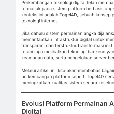
Perkembangan teknologi digital telah memba
termasuk pada sistem platform berbasis ang
konteks ini adalah
Togel4D
, sebuah konsep 
teknologi internet.
Jika dahulu sistem permainan angka dijalank
memanfaatkan infrastruktur digital untuk m
transparan, dan terstruktur.Transformasi in
tetapi juga melibatkan teknologi backend yan
keamanan data, serta pengelolaan server ber
Melalui artikel ini, kita akan membahas baga
perkembangan platform seperti Togel4D ser
meningkatkan kualitas sistem secara keselur
Evolusi Platform Permainan A
Digital