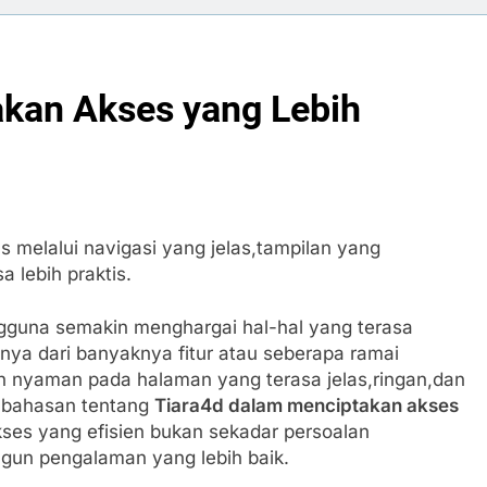
akan Akses yang Lebih
s melalui navigasi yang jelas,tampilan yang
 lebih praktis.
gguna semakin menghargai hal-hal yang terasa
 hanya dari banyaknya fitur atau seberapa ramai
ih nyaman pada halaman yang terasa jelas,ringan,dan
embahasan tentang
Tiara4d dalam menciptakan akses
ses yang efisien bukan sekadar persoalan
ngun pengalaman yang lebih baik.