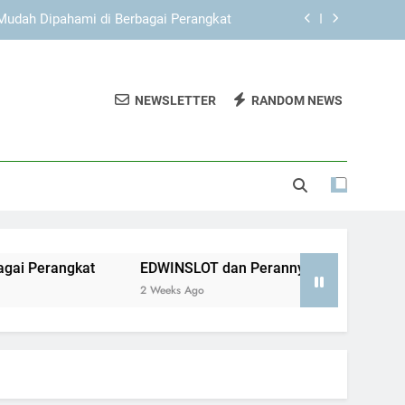
udah Dipahami di Berbagai Perangkat
m Mendukung Aktivitas Digital Harian
m Mendukung Aktivitas Digital Harian
NEWSLETTER
RANDOM NEWS
g Lebih Ringkas, Terarah, dan Efisien
a Yang Inovatif. Untuk Masa Depan Yang Berkelanjutan.
udah Dipahami di Berbagai Perangkat
m Mendukung Aktivitas Digital Harian
m Mendukung Aktivitas Digital Harian
at
EDWINSLOT dan Perannya dalam Mendukung Aktivitas 
2 Weeks Ago