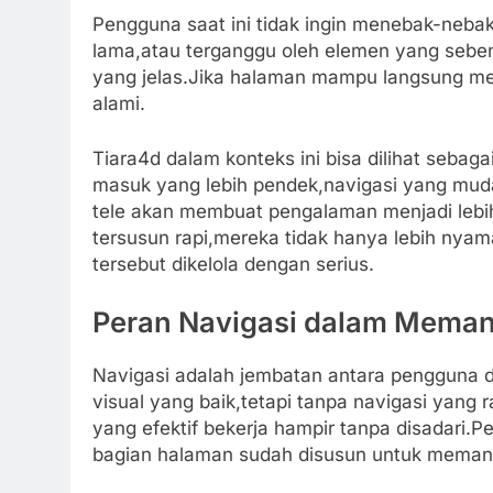
Pengguna saat ini tidak ingin menebak-nebak 
lama,atau terganggu oleh elemen yang seben
yang jelas.Jika halaman mampu langsung mem
alami.
Tiara4d dalam konteks ini bisa dilihat sebaga
masuk yang lebih pendek,navigasi yang mudah
tele akan membuat pengalaman menjadi lebi
tersusun rapi,mereka tidak hanya lebih ny
tersebut dikelola dengan serius.
Peran Navigasi dalam Mema
Navigasi adalah jembatan antara pengguna da
visual yang baik,tetapi tanpa navigasi yang
yang efektif bekerja hampir tanpa disadari.
bagian halaman sudah disusun untuk meman