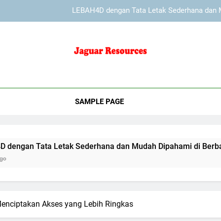
LEBAH4D dengan Tata Letak Sederhana dan M
EDWINSLOT dan Perannya dala
LEBAH4D dan Perannya dala
uar Resources
EDWINSLOT untuk Akses Digital yan
sources Menyediakan Solusi Konsultasi Energi Dan Sumber Day
LEBAH4D dengan Tata Letak Sederhana dan M
SAMPLE PAGE
EDWINSLOT dan Perannya dala
LEBAH4D dan Perannya dala
a Letak Sederhana dan Mudah Dipahami di Berbagai Perangk
enciptakan Akses yang Lebih Ringkas