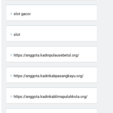
slot gacor
slot
https://anggota.kadinpulausebetul.org/
https://anggota.kadinkabpasangkayu.org/
https://anggota.kadinkablimapuluhkota.org/