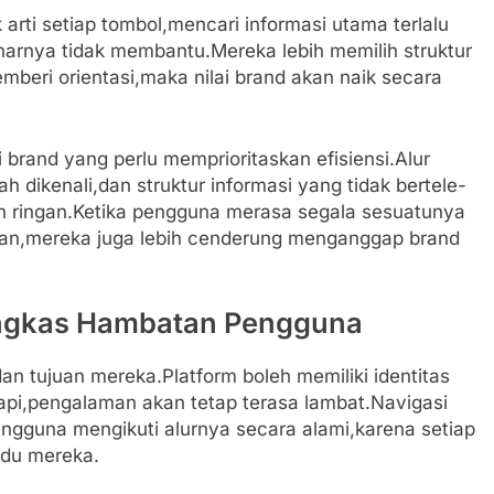
arti setiap tombol,mencari informasi utama terlalu
arnya tidak membantu.Mereka lebih memilih struktur
beri orientasi,maka nilai brand akan naik secara
i brand yang perlu memprioritaskan efisiensi.Alur
 dikenali,dan struktur informasi yang tidak bertele-
h ringan.Ketika pengguna merasa segala sesuatunya
aman,mereka juga lebih cenderung menganggap brand
ngkas Hambatan Pengguna
n tujuan mereka.Platform boleh memiliki identitas
 rapi,pengalaman akan tetap terasa lambat.Navigasi
Pengguna mengikuti alurnya secara alami,karena setiap
du mereka.