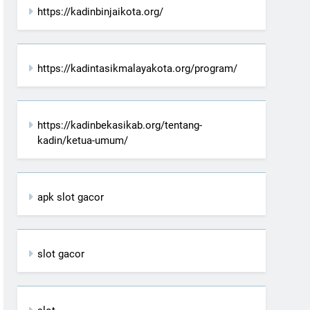
https://kadinbinjaikota.org/
https://kadintasikmalayakota.org/program/
https://kadinbekasikab.org/tentang-
kadin/ketua-umum/
apk slot gacor
slot gacor