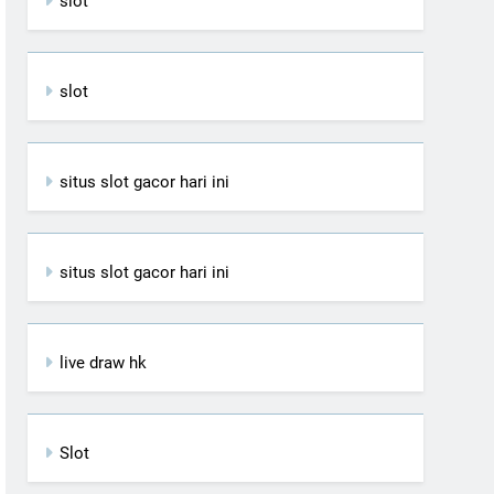
slot
slot
situs slot gacor hari ini
situs slot gacor hari ini
live draw hk
Slot