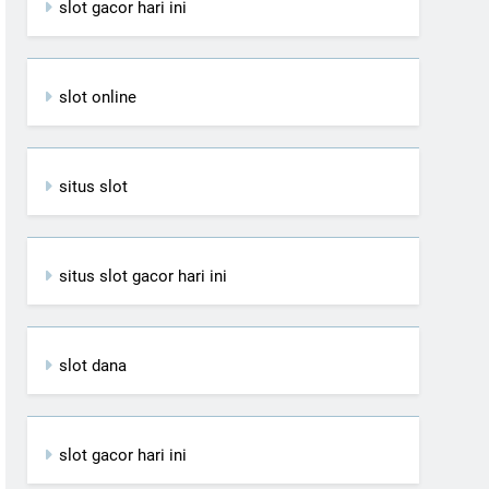
slot gacor hari ini
slot online
situs slot
situs slot gacor hari ini
slot dana
slot gacor hari ini