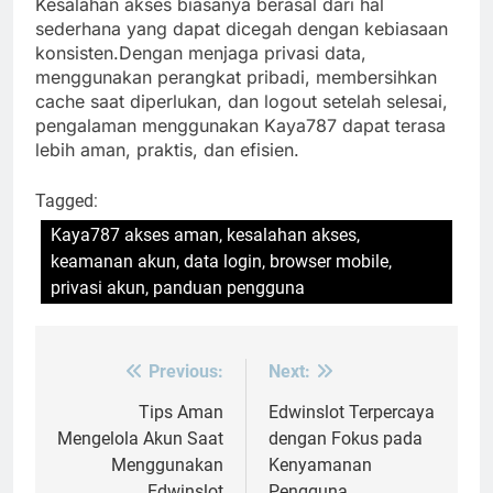
Kesalahan akses biasanya berasal dari hal
sederhana yang dapat dicegah dengan kebiasaan
konsisten.Dengan menjaga privasi data,
menggunakan perangkat pribadi, membersihkan
cache saat diperlukan, dan logout setelah selesai,
pengalaman menggunakan Kaya787 dapat terasa
lebih aman, praktis, dan efisien.
Tagged:
Kaya787 akses aman, kesalahan akses,
keamanan akun, data login, browser mobile,
privasi akun, panduan pengguna
Previous:
Next:
Post
navigation
Tips Aman
Edwinslot Terpercaya
Mengelola Akun Saat
dengan Fokus pada
Menggunakan
Kenyamanan
Edwinslot
Pengguna