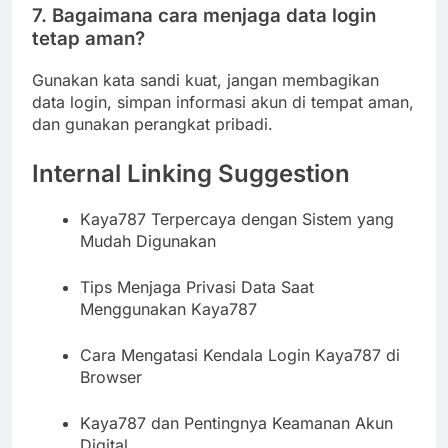
7. Bagaimana cara menjaga data login
tetap aman?
Gunakan kata sandi kuat, jangan membagikan
data login, simpan informasi akun di tempat aman,
dan gunakan perangkat pribadi.
Internal Linking Suggestion
Kaya787 Terpercaya dengan Sistem yang
Mudah Digunakan
Tips Menjaga Privasi Data Saat
Menggunakan Kaya787
Cara Mengatasi Kendala Login Kaya787 di
Browser
Kaya787 dan Pentingnya Keamanan Akun
Digital