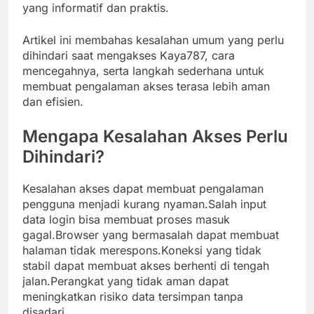
yang informatif dan praktis.
Artikel ini membahas kesalahan umum yang perlu
dihindari saat mengakses Kaya787, cara
mencegahnya, serta langkah sederhana untuk
membuat pengalaman akses terasa lebih aman
dan efisien.
Mengapa Kesalahan Akses Perlu
Dihindari?
Kesalahan akses dapat membuat pengalaman
pengguna menjadi kurang nyaman.Salah input
data login bisa membuat proses masuk
gagal.Browser yang bermasalah dapat membuat
halaman tidak merespons.Koneksi yang tidak
stabil dapat membuat akses berhenti di tengah
jalan.Perangkat yang tidak aman dapat
meningkatkan risiko data tersimpan tanpa
disadari.