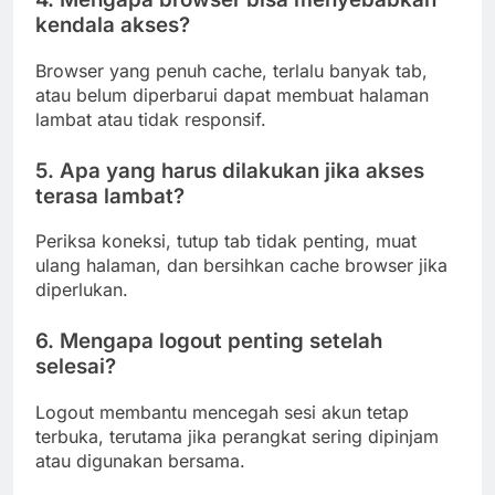
kendala akses?
Browser yang penuh cache, terlalu banyak tab,
atau belum diperbarui dapat membuat halaman
lambat atau tidak responsif.
5. Apa yang harus dilakukan jika akses
terasa lambat?
Periksa koneksi, tutup tab tidak penting, muat
ulang halaman, dan bersihkan cache browser jika
diperlukan.
6. Mengapa logout penting setelah
selesai?
Logout membantu mencegah sesi akun tetap
terbuka, terutama jika perangkat sering dipinjam
atau digunakan bersama.