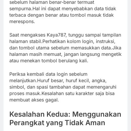
sebelum halaman benar-benar termuat
sempurna.Hal ini dapat menyebabkan data tidak
terbaca dengan benar atau tombol masuk tidak
merespons.
Saat mengakses Kaya787, tunggu sampai tampilan
halaman stabil.Perhatikan kolom login, instruksi,
dan tombol utama sebelum memasukkan data.Jika
halaman masih memuat, jangan langsung mengetik
atau menekan tombol berulang kali.
Periksa kembali data login sebelum
melanjutkan.Huruf besar, huruf kecil, angka,
simbol, dan spasi tambahan dapat memengaruhi
proses masuk.Kesalahan satu karakter saja bisa
membuat akses gagal.
Kesalahan Kedua: Menggunakan
Perangkat yang Tidak Aman