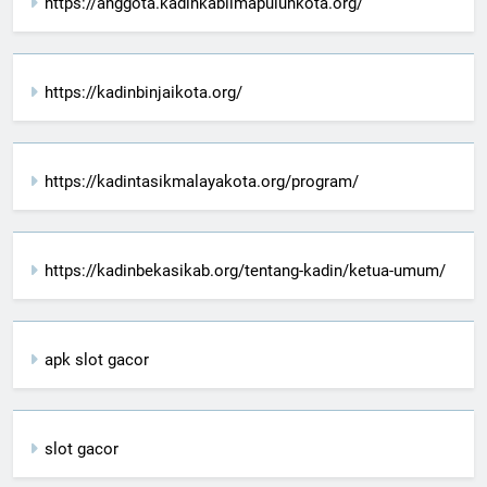
https://anggota.kadinkablimapuluhkota.org/
https://kadinbinjaikota.org/
https://kadintasikmalayakota.org/program/
https://kadinbekasikab.org/tentang-kadin/ketua-umum/
apk slot gacor
slot gacor