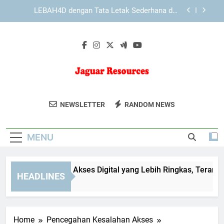
Skip
EDWINSLOT dan Perannya dalam Mendukung
to
Aktivitas Digital Harian
content
LEBAH4D dan Perannya dalam Mendukung
Aktivitas Digital Harian
EDWINSLOT untuk Akses Digital yang Lebih
Ringkas, Terarah, dan Efisien
LEBAH4D dengan Tata Letak Sederhana dan
Mudah Dipahami di Berbagai Perangkat
Jaguar
Jaguar Resources Menyediakan Solusi
EDWINSLOT dan Perannya dalam Mendukung
NEWSLETTER
RANDOM NEWS
Aktivitas Digital Harian
Resources
Konsultasi Energi Dan Sumber Daya
LEBAH4D dan Perannya dalam Mendukung
Yang Inovatif. Untuk Masa Depan Yang
Aktivitas Digital Harian
MENU
Berkelanjutan.
WINSLOT untuk Akses Digital yang Lebih Ringkas, Terarah, dan
HEADLINES
Weeks Ago
Home
Pencegahan Kesalahan Akses