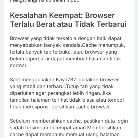
mengurangi risiko salah input.
Kesalahan Keempat: Browser
Terlalu Berat atau Tidak Terbarui
Browser yang tidak terkelola dengan baik dapat
menyebabkan banyak kendala.Cache menumpuk,
terlalu banyak tab terbuka, atau browser yang
belum diperbarui dapat membuat halaman tidak
normal.
Saat menggunakan Kaya787, gunakan browser
yang stabil dan terbarui.Tutup tab yang tidak
diperlukan agar perangkat lebih ringan.Jika
tampilan halaman terlihat tidak biasa atau tombol
tidak merespons, bersihkan cache browser.
Sebelum membersihkan cache, pastikan data login
sudah tersimpan di tempat aman.Membersihkan
cache dapat membantu memuat ulang halaman