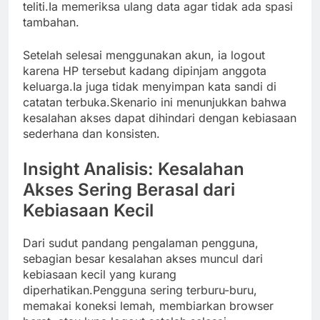
teliti.Ia memeriksa ulang data agar tidak ada spasi
tambahan.
Setelah selesai menggunakan akun, ia logout
karena HP tersebut kadang dipinjam anggota
keluarga.Ia juga tidak menyimpan kata sandi di
catatan terbuka.Skenario ini menunjukkan bahwa
kesalahan akses dapat dihindari dengan kebiasaan
sederhana dan konsisten.
Insight Analisis: Kesalahan
Akses Sering Berasal dari
Kebiasaan Kecil
Dari sudut pandang pengalaman pengguna,
sebagian besar kesalahan akses muncul dari
kebiasaan kecil yang kurang
diperhatikan.Pengguna sering terburu-buru,
memakai koneksi lemah, membiarkan browser