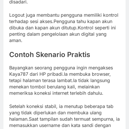
disadari.
Logout juga membantu pengguna memiliki kontrol
terhadap sesi akses.Pengguna tahu kapan akun
dibuka dan kapan akun ditutup.Kontrol seperti ini
penting dalam pengelolaan akun digital yang
aman.
Contoh Skenario Praktis
Bayangkan seorang pengguna ingin mengakses
Kaya787 dari HP pribadi.Ia membuka browser,
tetapi halaman terasa lambat.Ia tidak langsung
menekan tombol berulang kali, melainkan
memeriksa koneksi internet terlebih dahulu.
Setelah koneksi stabil, ia menutup beberapa tab
yang tidak diperlukan dan membuka ulang
halaman.Saat tampilan sudah termuat sempurna, ia
memasukkan username dan kata sandi dengan