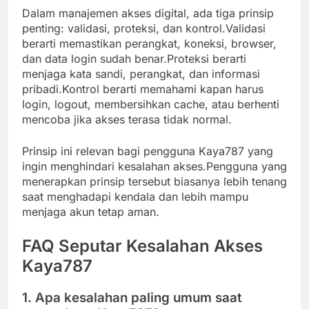
Dalam manajemen akses digital, ada tiga prinsip
penting: validasi, proteksi, dan kontrol.Validasi
berarti memastikan perangkat, koneksi, browser,
dan data login sudah benar.Proteksi berarti
menjaga kata sandi, perangkat, dan informasi
pribadi.Kontrol berarti memahami kapan harus
login, logout, membersihkan cache, atau berhenti
mencoba jika akses terasa tidak normal.
Prinsip ini relevan bagi pengguna Kaya787 yang
ingin menghindari kesalahan akses.Pengguna yang
menerapkan prinsip tersebut biasanya lebih tenang
saat menghadapi kendala dan lebih mampu
menjaga akun tetap aman.
FAQ Seputar Kesalahan Akses
Kaya787
1. Apa kesalahan paling umum saat