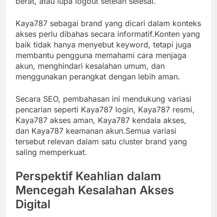
berat, atau lupa logout setelah selesai.
Kaya787 sebagai brand yang dicari dalam konteks
akses perlu dibahas secara informatif.Konten yang
baik tidak hanya menyebut keyword, tetapi juga
membantu pengguna memahami cara menjaga
akun, menghindari kesalahan umum, dan
menggunakan perangkat dengan lebih aman.
Secara SEO, pembahasan ini mendukung variasi
pencarian seperti Kaya787 login, Kaya787 resmi,
Kaya787 akses aman, Kaya787 kendala akses,
dan Kaya787 keamanan akun.Semua variasi
tersebut relevan dalam satu cluster brand yang
saling memperkuat.
Perspektif Keahlian dalam
Mencegah Kesalahan Akses
Digital