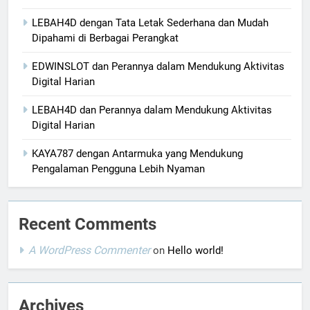
LEBAH4D dengan Tata Letak Sederhana dan Mudah
Dipahami di Berbagai Perangkat
EDWINSLOT dan Perannya dalam Mendukung Aktivitas
Digital Harian
LEBAH4D dan Perannya dalam Mendukung Aktivitas
Digital Harian
KAYA787 dengan Antarmuka yang Mendukung
Pengalaman Pengguna Lebih Nyaman
Recent Comments
A WordPress Commenter
on
Hello world!
Archives