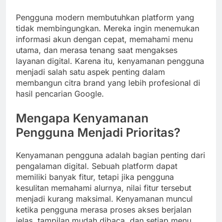
Pengguna modern membutuhkan platform yang
tidak membingungkan. Mereka ingin menemukan
informasi akun dengan cepat, memahami menu
utama, dan merasa tenang saat mengakses
layanan digital. Karena itu, kenyamanan pengguna
menjadi salah satu aspek penting dalam
membangun citra brand yang lebih profesional di
hasil pencarian Google.
Mengapa Kenyamanan
Pengguna Menjadi Prioritas?
Kenyamanan pengguna adalah bagian penting dari
pengalaman digital. Sebuah platform dapat
memiliki banyak fitur, tetapi jika pengguna
kesulitan memahami alurnya, nilai fitur tersebut
menjadi kurang maksimal. Kenyamanan muncul
ketika pengguna merasa proses akses berjalan
jelas, tampilan mudah dibaca, dan setiap menu