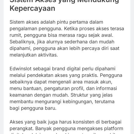
Kepercayaan
Sistem akses adalah pintu pertama dalam
pengalaman pengguna. Ketika proses akses terasa
rumit, pengguna bisa merasa ragu sejak awal.
Sebaliknya, jika alurnya sederhana dan mudah
dipahami, pengguna akan lebih percaya diri saat
melanjutkan aktivitas.
Edwinslot sebagai brand digital perlu dipahami
melalui pendekatan akses yang praktis. Pengguna
sebaiknya dapat mengenali area masuk akun,
menu bantuan, pengaturan profil, dan informasi
keamanan dengan mudah. Struktur yang jelas
membantu mengurangi kebingungan, terutama
bagi pengguna baru.
Akses yang baik juga harus konsisten di berbagai
perangkat. Banyak pengguna mengakses platform