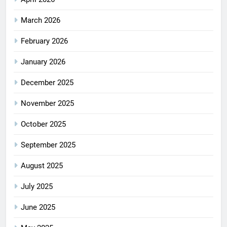
March 2026
February 2026
January 2026
December 2025
November 2025
October 2025
September 2025
August 2025
July 2025
June 2025