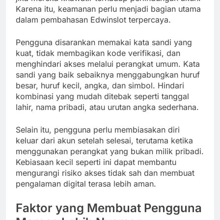
Karena itu, keamanan perlu menjadi bagian utama
dalam pembahasan Edwinslot terpercaya.
Pengguna disarankan memakai kata sandi yang
kuat, tidak membagikan kode verifikasi, dan
menghindari akses melalui perangkat umum. Kata
sandi yang baik sebaiknya menggabungkan huruf
besar, huruf kecil, angka, dan simbol. Hindari
kombinasi yang mudah ditebak seperti tanggal
lahir, nama pribadi, atau urutan angka sederhana.
Selain itu, pengguna perlu membiasakan diri
keluar dari akun setelah selesai, terutama ketika
menggunakan perangkat yang bukan milik pribadi.
Kebiasaan kecil seperti ini dapat membantu
mengurangi risiko akses tidak sah dan membuat
pengalaman digital terasa lebih aman.
Faktor yang Membuat Pengguna