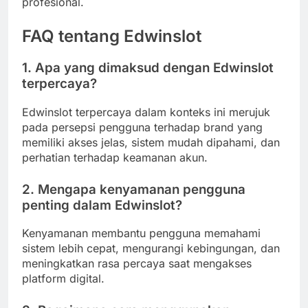
profesional.
FAQ tentang Edwinslot
1. Apa yang dimaksud dengan Edwinslot
terpercaya?
Edwinslot terpercaya dalam konteks ini merujuk
pada persepsi pengguna terhadap brand yang
memiliki akses jelas, sistem mudah dipahami, dan
perhatian terhadap keamanan akun.
2. Mengapa kenyamanan pengguna
penting dalam Edwinslot?
Kenyamanan membantu pengguna memahami
sistem lebih cepat, mengurangi kebingungan, dan
meningkatkan rasa percaya saat mengakses
platform digital.