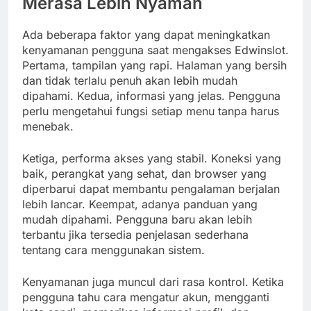
Merasa Lebih Nyaman
Ada beberapa faktor yang dapat meningkatkan
kenyamanan pengguna saat mengakses Edwinslot.
Pertama, tampilan yang rapi. Halaman yang bersih
dan tidak terlalu penuh akan lebih mudah
dipahami. Kedua, informasi yang jelas. Pengguna
perlu mengetahui fungsi setiap menu tanpa harus
menebak.
Ketiga, performa akses yang stabil. Koneksi yang
baik, perangkat yang sehat, dan browser yang
diperbarui dapat membantu pengalaman berjalan
lebih lancar. Keempat, adanya panduan yang
mudah dipahami. Pengguna baru akan lebih
terbantu jika tersedia penjelasan sederhana
tentang cara menggunakan sistem.
Kenyamanan juga muncul dari rasa kontrol. Ketika
pengguna tahu cara mengatur akun, mengganti