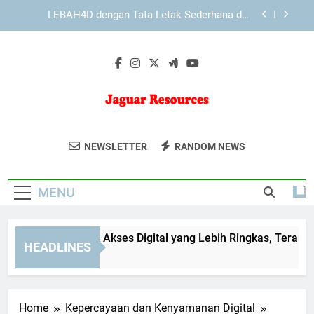
Skip
EDWINSLOT dan Perannya dalam Mendukung
to
Aktivitas Digital Harian
content
LEBAH4D dan Perannya dalam Mendukung
Aktivitas Digital Harian
EDWINSLOT untuk Akses Digital yang Lebih
Ringkas, Terarah, dan Efisien
LEBAH4D dengan Tata Letak Sederhana dan
Mudah Dipahami di Berbagai Perangkat
Jaguar
Jaguar Resources Menyediakan Solusi
EDWINSLOT dan Perannya dalam Mendukung
NEWSLETTER
RANDOM NEWS
Aktivitas Digital Harian
Resources
Konsultasi Energi Dan Sumber Daya
LEBAH4D dan Perannya dalam Mendukung
Yang Inovatif. Untuk Masa Depan Yang
Aktivitas Digital Harian
MENU
Berkelanjutan.
WINSLOT untuk Akses Digital yang Lebih Ringkas, Terarah, dan
HEADLINES
Weeks Ago
Home
Kepercayaan dan Kenyamanan Digital