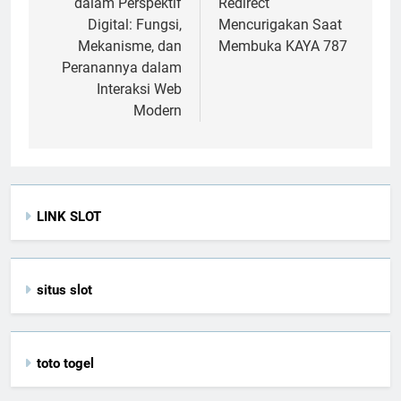
dalam Perspektif
Redirect
Digital: Fungsi,
Mencurigakan Saat
Mekanisme, dan
Membuka KAYA 787
Peranannya dalam
Interaksi Web
Modern
LINK SLOT
situs slot
toto togel