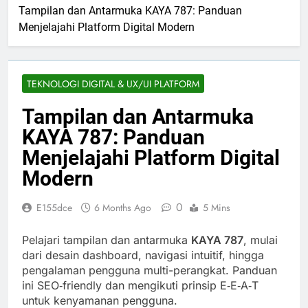
Tampilan dan Antarmuka KAYA 787: Panduan
Menjelajahi Platform Digital Modern
TEKNOLOGI DIGITAL & UX/UI PLATFORM
Tampilan dan Antarmuka
KAYA 787: Panduan
Menjelajahi Platform Digital
Modern
0
E155dce
6 Months Ago
5 Mins
Pelajari tampilan dan antarmuka
KAYA 787
, mulai
dari desain dashboard, navigasi intuitif, hingga
pengalaman pengguna multi-perangkat. Panduan
ini SEO‑friendly dan mengikuti prinsip E‑E‑A‑T
untuk kenyamanan pengguna.