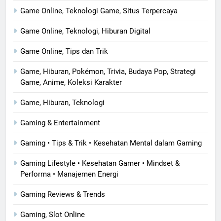
Game Online, Teknologi Game, Situs Terpercaya
Game Online, Teknologi, Hiburan Digital
Game Online, Tips dan Trik
Game, Hiburan, Pokémon, Trivia, Budaya Pop, Strategi
Game, Anime, Koleksi Karakter
Game, Hiburan, Teknologi
Gaming & Entertainment
Gaming • Tips & Trik • Kesehatan Mental dalam Gaming
Gaming Lifestyle • Kesehatan Gamer • Mindset &
Performa • Manajemen Energi
Gaming Reviews & Trends
Gaming, Slot Online