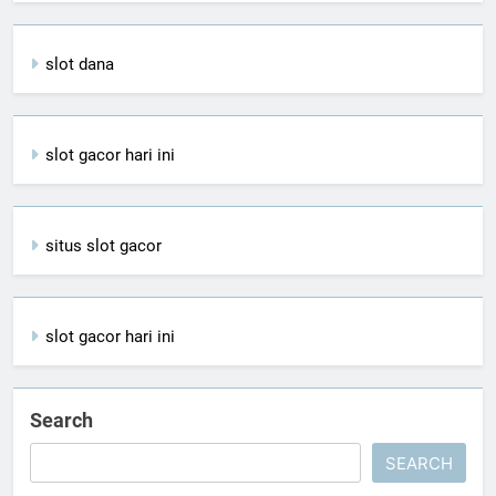
slot dana
slot gacor hari ini
situs slot gacor
slot gacor hari ini
Search
SEARCH