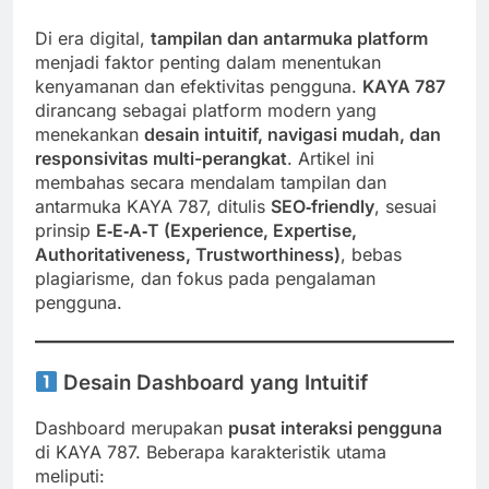
Di era digital,
tampilan dan antarmuka platform
menjadi faktor penting dalam menentukan
kenyamanan dan efektivitas pengguna.
KAYA 787
dirancang sebagai platform modern yang
menekankan
desain intuitif, navigasi mudah, dan
responsivitas multi-perangkat
. Artikel ini
membahas secara mendalam tampilan dan
antarmuka KAYA 787, ditulis
SEO‑friendly
, sesuai
prinsip
E‑E‑A‑T (Experience, Expertise,
Authoritativeness, Trustworthiness)
, bebas
plagiarisme, dan fokus pada pengalaman
pengguna.
Desain Dashboard yang Intuitif
Dashboard merupakan
pusat interaksi pengguna
di KAYA 787. Beberapa karakteristik utama
meliputi: