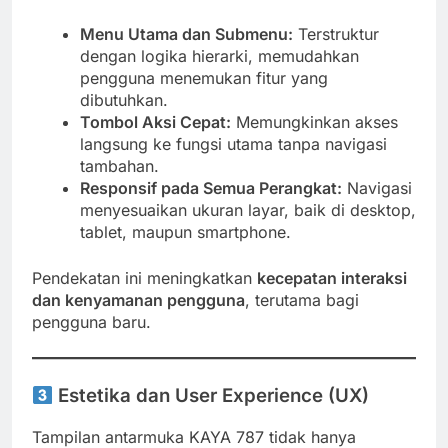
Menu Utama dan Submenu:
Terstruktur
dengan logika hierarki, memudahkan
pengguna menemukan fitur yang
dibutuhkan.
Tombol Aksi Cepat:
Memungkinkan akses
langsung ke fungsi utama tanpa navigasi
tambahan.
Responsif pada Semua Perangkat:
Navigasi
menyesuaikan ukuran layar, baik di desktop,
tablet, maupun smartphone.
Pendekatan ini meningkatkan
kecepatan interaksi
dan kenyamanan pengguna
, terutama bagi
pengguna baru.
Estetika dan User Experience (UX)
Tampilan antarmuka KAYA 787 tidak hanya