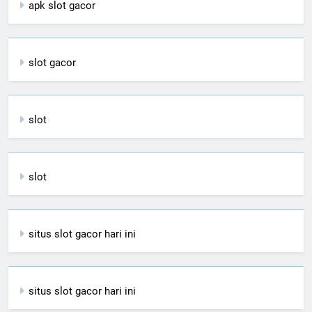
apk slot gacor
slot gacor
slot
slot
situs slot gacor hari ini
situs slot gacor hari ini