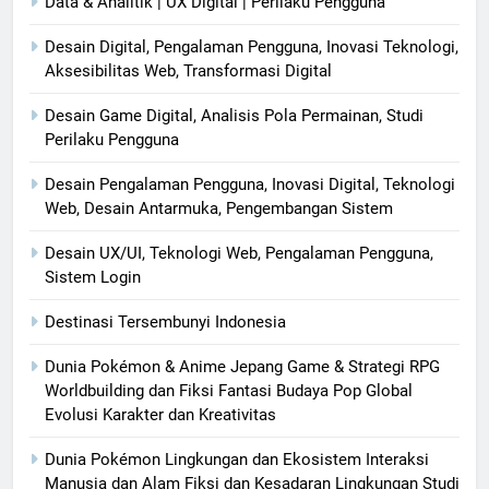
Data & Analitik | UX Digital | Perilaku Pengguna
Desain Digital, Pengalaman Pengguna, Inovasi Teknologi,
Aksesibilitas Web, Transformasi Digital
Desain Game Digital, Analisis Pola Permainan, Studi
Perilaku Pengguna
Desain Pengalaman Pengguna, Inovasi Digital, Teknologi
Web, Desain Antarmuka, Pengembangan Sistem
Desain UX/UI, Teknologi Web, Pengalaman Pengguna,
Sistem Login
Destinasi Tersembunyi Indonesia
Dunia Pokémon & Anime Jepang Game & Strategi RPG
Worldbuilding dan Fiksi Fantasi Budaya Pop Global
Evolusi Karakter dan Kreativitas
Dunia Pokémon Lingkungan dan Ekosistem Interaksi
Manusia dan Alam Fiksi dan Kesadaran Lingkungan Studi