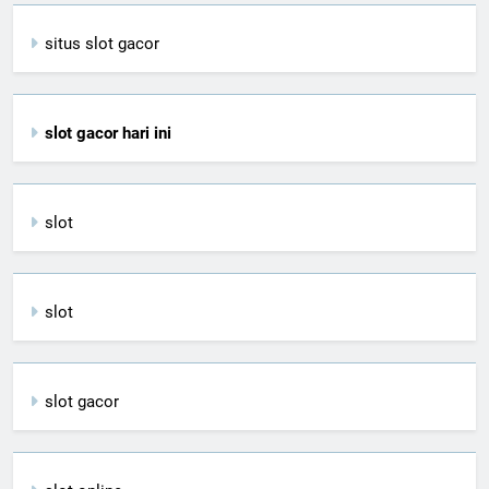
situs slot gacor
slot gacor hari ini
slot
slot
slot gacor