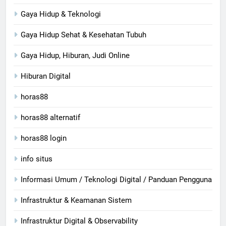
Gaya Hidup & Teknologi
Gaya Hidup Sehat & Kesehatan Tubuh
Gaya Hidup, Hiburan, Judi Online
Hiburan Digital
horas88
horas88 alternatif
horas88 login
info situs
Informasi Umum / Teknologi Digital / Panduan Pengguna
Infrastruktur & Keamanan Sistem
Infrastruktur Digital & Observability