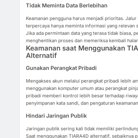
Tidak Meminta Data Berlebihan
Keamanan pengguna harus menjadi prioritas. Jalur
terpercaya hanya meminta informasi yang relevan 
Jika ada permintaan data yang terasa tidak biasa, 
menghentikan proses dan memeriksa kembali halam
Keamanan saat Menggunakan TI
Alternatif
Gunakan Perangkat Pribadi
Mengakses akun melalui perangkat pribadi lebih a
menggunakan komputer umum atau perangkat pinj
pribadi memberi kontrol lebih besar terhadap riway
penyimpanan kata sandi, dan pengaturan keamanan
Hindari Jaringan Publik
Jaringan publik sering kali tidak memiliki perlind
Saat menggunakan TIARA4D alternatif, sebaiknya pi