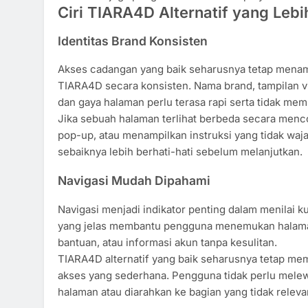
Ciri TIARA4D Alternatif yang Leb
Identitas Brand Konsisten
Akses cadangan yang baik seharusnya tetap menamp
TIARA4D secara konsisten. Nama brand, tampilan v
dan gaya halaman perlu terasa rapi serta tidak me
Jika sebuah halaman terlihat berbeda secara menco
pop-up, atau menampilkan instruksi yang tidak waj
sebaiknya lebih berhati-hati sebelum melanjutkan.
Navigasi Mudah Dipahami
Navigasi menjadi indikator penting dalam menilai k
yang jelas membantu pengguna menemukan halaman
bantuan, atau informasi akun tanpa kesulitan.
TIARA4D alternatif yang baik seharusnya tetap me
akses yang sederhana. Pengguna tidak perlu melewa
halaman atau diarahkan ke bagian yang tidak releva