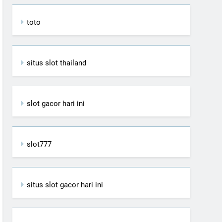
toto
situs slot thailand
slot gacor hari ini
slot777
situs slot gacor hari ini