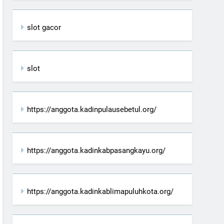
slot gacor
slot
https://anggota.kadinpulausebetul.org/
https://anggota.kadinkabpasangkayu.org/
https://anggota.kadinkablimapuluhkota.org/