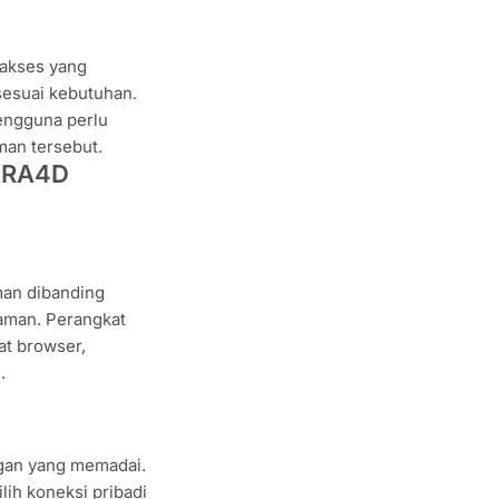
 akses yang
sesuai kebutuhan.
pengguna perlu
an tersebut.
ARA4D
man dibanding
aman. Perangkat
at browser,
.
ungan yang memadai.
lih koneksi pribadi