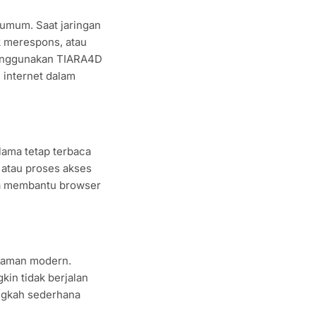
 umum. Saat jaringan
ak merespons, atau
menggunakan TIARA4D
 internet dalam
lama tetap terbaca
l atau proses akses
la membantu browser
alaman modern.
kin tidak berjalan
ngkah sederhana