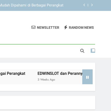
udah Dipahami di Berbagai Perangkat
m Mendukung Aktivitas Digital Harian
m Mendukung Aktivitas Digital Harian
NEWSLETTER
RANDOM NEWS
g Lebih Ringkas, Terarah, dan Efisien
a Yang Inovatif. Untuk Masa Depan Yang Berkelanjutan.
udah Dipahami di Berbagai Perangkat
m Mendukung Aktivitas Digital Harian
m Mendukung Aktivitas Digital Harian
at
EDWINSLOT dan Perannya dalam Mendukung Aktivitas 
3 Weeks Ago