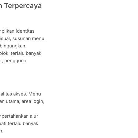
ih Terpercaya
ilkan identitas
isual, susunan menu,
mbingungkan.
lok, terlalu banyak
ar, pengguna
ualitas akses. Menu
 utama, area login,
mpertahankan alur
ti terlalu banyak
n.