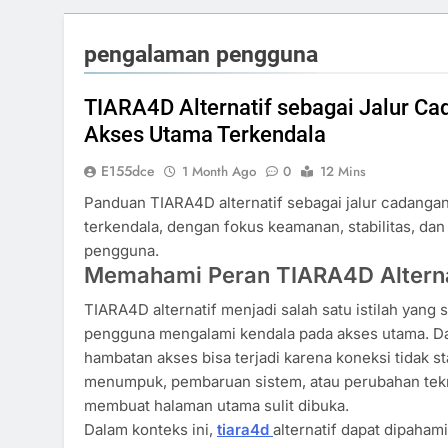
pengalaman pengguna
TIARA4D Alternatif sebagai Jalur Ca
Akses Utama Terkendala
E155dce
1 Month Ago
0
12 Mins
Panduan TIARA4D alternatif sebagai jalur cadanga
terkendala, dengan fokus keamanan, stabilitas, da
pengguna.
Memahami Peran TIARA4D Alterna
TIARA4D alternatif menjadi salah satu istilah yang s
pengguna mengalami kendala pada akses utama. Dala
hambatan akses bisa terjadi karena koneksi tidak s
menumpuk, pembaruan sistem, atau perubahan tekn
membuat halaman utama sulit dibuka.
Dalam konteks ini,
tiara4d
alternatif dapat dipahami