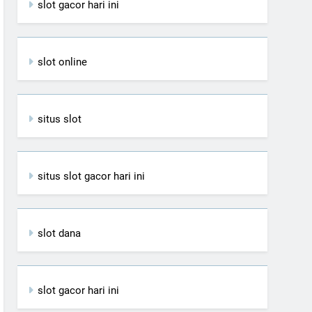
slot gacor hari ini
slot online
situs slot
situs slot gacor hari ini
slot dana
slot gacor hari ini