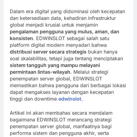
Dalam era digital yang didominasi oleh kecepatan
dan ketersediaan data, kehadiran infrastruktur
global menjadi krusial untuk menjamin
pengalaman pengguna yang mulus, aman, dan
konsisten
. EDWINSLOT sebagai salah satu
platform digital modern menyadari bahwa
distribusi server secara strategis
bukan hanya
soal skalabilitas, tetapi juga tentang menciptakan
sistem tangguh yang mampu melayani
permintaan lintas-wilayah
. Melalui strategi
penempatan server global, EDWINSLOT
memastikan bahwa pengguna dari berbagai lokasi
dapat mengakses layanan dengan kecepatan
tinggi dan downtime
edwinslot
.
Artikel ini akan membahas secara mendalam
bagaimana EDWINSLOT merancang strategi
penempatan server global, manfaatnya bagi
performa sistem dan pengguna akhir, serta