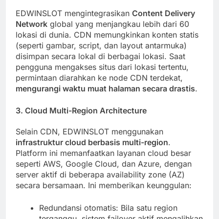
EDWINSLOT mengintegrasikan
Content Delivery
Network
global yang menjangkau lebih dari 60
lokasi di dunia. CDN memungkinkan konten statis
(seperti gambar, script, dan layout antarmuka)
disimpan secara lokal di berbagai lokasi. Saat
pengguna mengakses situs dari lokasi tertentu,
permintaan diarahkan ke node CDN terdekat,
mengurangi waktu muat halaman secara drastis
.
3.
Cloud Multi-Region Architecture
Selain CDN, EDWINSLOT menggunakan
infrastruktur cloud berbasis multi-region
.
Platform ini memanfaatkan layanan cloud besar
seperti AWS, Google Cloud, dan Azure, dengan
server aktif di beberapa availability zone (AZ)
secara bersamaan. Ini memberikan keunggulan:
Redundansi otomatis: Bila satu region
terganggu, sistem failover aktif mengalihkan