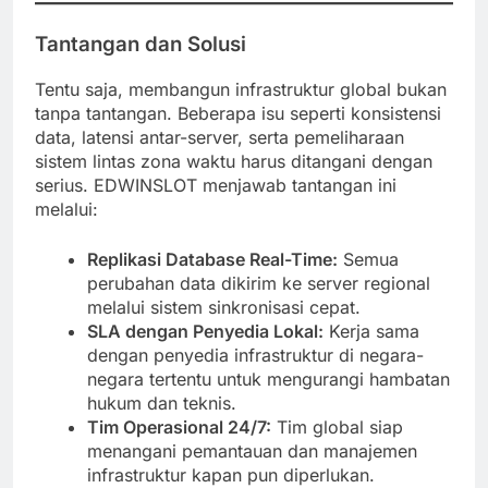
Tantangan dan Solusi
Tentu saja, membangun infrastruktur global bukan
tanpa tantangan. Beberapa isu seperti konsistensi
data, latensi antar-server, serta pemeliharaan
sistem lintas zona waktu harus ditangani dengan
serius. EDWINSLOT menjawab tantangan ini
melalui:
Replikasi Database Real-Time:
Semua
perubahan data dikirim ke server regional
melalui sistem sinkronisasi cepat.
SLA dengan Penyedia Lokal:
Kerja sama
dengan penyedia infrastruktur di negara-
negara tertentu untuk mengurangi hambatan
hukum dan teknis.
Tim Operasional 24/7:
Tim global siap
menangani pemantauan dan manajemen
infrastruktur kapan pun diperlukan.