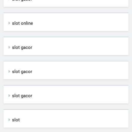
slot online
slot gacor
slot gacor
slot gacor
slot