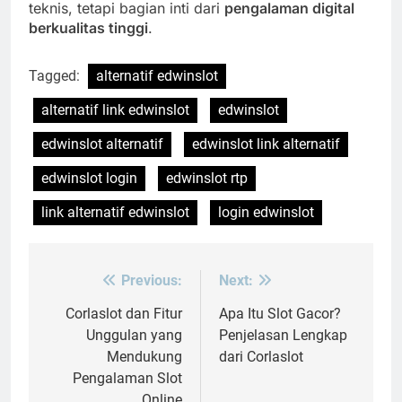
teknis, tetapi bagian inti dari
pengalaman digital
berkualitas tinggi
.
Tagged:
alternatif edwinslot
alternatif link edwinslot
edwinslot
edwinslot alternatif
edwinslot link alternatif
edwinslot login
edwinslot rtp
link alternatif edwinslot
login edwinslot
Previous:
Next:
Post
navigation
Corlaslot dan Fitur
Apa Itu Slot Gacor?
Unggulan yang
Penjelasan Lengkap
Mendukung
dari Corlaslot
Pengalaman Slot
Online