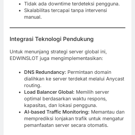
Tidak ada downtime terdeteksi pengguna.
Skalabilitas tercapai tanpa intervensi
manual.
Integrasi Teknologi Pendukung
Untuk menunjang strategi server global ini,
EDWINSLOT juga mengimplementasikan:
DNS Redundancy:
Permintaan domain
dialihkan ke server terdekat melalui Anycast
routing.
Load Balancer Global:
Memilih server
optimal berdasarkan waktu respons,
kapasitas, dan lokasi pengguna.
AI-based Traffic Monitoring:
Memantau dan
memprediksi lonjakan trafik untuk mengatur
pemanfaatan server secara otomatis.