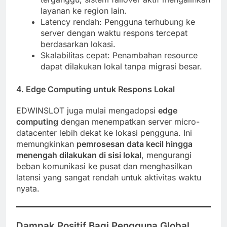
layanan ke region lain.
Latency rendah: Pengguna terhubung ke
server dengan waktu respons tercepat
berdasarkan lokasi.
Skalabilitas cepat: Penambahan resource
dapat dilakukan lokal tanpa migrasi besar.
4.
Edge Computing untuk Respons Lokal
EDWINSLOT juga mulai mengadopsi
edge
computing
dengan menempatkan server micro-
datacenter lebih dekat ke lokasi pengguna. Ini
memungkinkan
pemrosesan data kecil hingga
menengah dilakukan di sisi lokal
, mengurangi
beban komunikasi ke pusat dan menghasilkan
latensi yang sangat rendah untuk aktivitas waktu
nyata.
Dampak Positif Bagi Pengguna Global