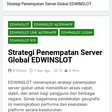
Strategi Penempatan Server Global EDWINSLOT
EDWINSLOT
EDWINSLOT ALTERNATIF
EDWINSLOT LINK ALTERNATIF
EDWINSLOT LOGIN
EDWINSLOT RTP
Strategi Penempatan Server
Global EDWINSLOT
0
E155dce
1 Year Ago
8 Mins
EDWINSLOT menerapkan strategi penempatan
server global untuk memastikan akses cepat,
stabil, dan aman bagi pengguna dari berbagai
negara. Simak bagaimana pendekatan geografis
ini meningkatkan performa dan keandalan
platform secara keseluruhan.