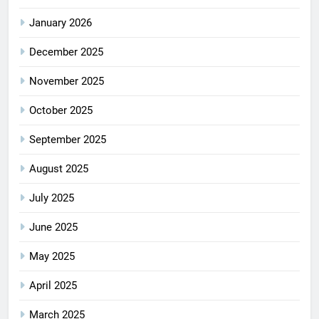
January 2026
December 2025
November 2025
October 2025
September 2025
August 2025
July 2025
June 2025
May 2025
April 2025
March 2025