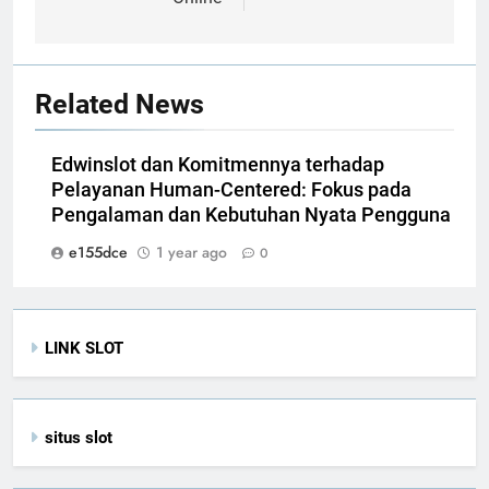
Related News
Edwinslot dan Komitmennya terhadap
Pelayanan Human-Centered: Fokus pada
Pengalaman dan Kebutuhan Nyata Pengguna
e155dce
1 year ago
0
LINK SLOT
situs slot