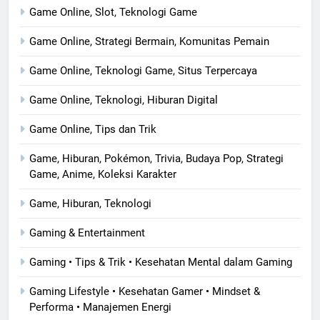
Game Online, Slot, Teknologi Game
Game Online, Strategi Bermain, Komunitas Pemain
Game Online, Teknologi Game, Situs Terpercaya
Game Online, Teknologi, Hiburan Digital
Game Online, Tips dan Trik
Game, Hiburan, Pokémon, Trivia, Budaya Pop, Strategi
Game, Anime, Koleksi Karakter
Game, Hiburan, Teknologi
Gaming & Entertainment
Gaming • Tips & Trik • Kesehatan Mental dalam Gaming
Gaming Lifestyle • Kesehatan Gamer • Mindset &
Performa • Manajemen Energi