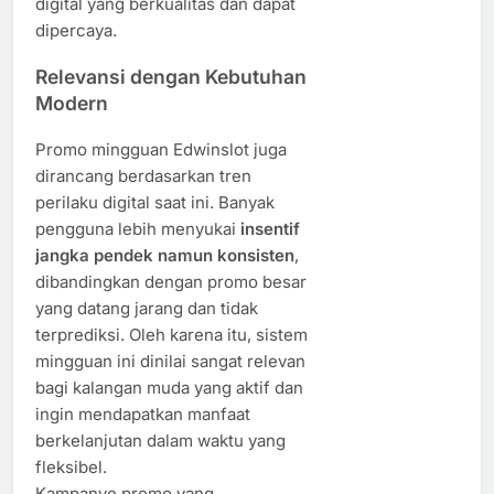
digital yang berkualitas dan dapat
dipercaya.
Relevansi dengan Kebutuhan
Modern
Promo mingguan Edwinslot juga
dirancang berdasarkan tren
perilaku digital saat ini. Banyak
pengguna lebih menyukai
insentif
jangka pendek namun konsisten
,
dibandingkan dengan promo besar
yang datang jarang dan tidak
terprediksi. Oleh karena itu, sistem
mingguan ini dinilai sangat relevan
bagi kalangan muda yang aktif dan
ingin mendapatkan manfaat
berkelanjutan dalam waktu yang
fleksibel.
Kampanye promo yang