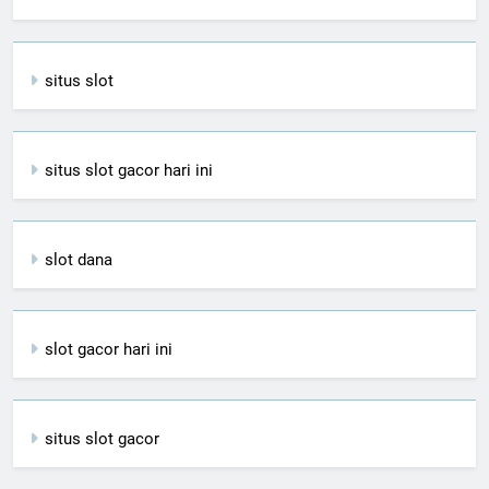
situs slot
situs slot gacor hari ini
slot dana
slot gacor hari ini
situs slot gacor