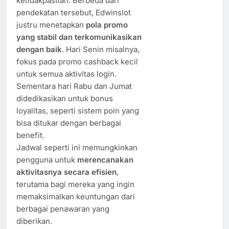
ketidakpastian. Berbeda dari
pendekatan tersebut, Edwinslot
justru menetapkan
pola promo
yang stabil dan terkomunikasikan
dengan baik
. Hari Senin misalnya,
fokus pada promo cashback kecil
untuk semua aktivitas login.
Sementara hari Rabu dan Jumat
didedikasikan untuk bonus
loyalitas, seperti sistem poin yang
bisa ditukar dengan berbagai
benefit.
Jadwal seperti ini memungkinkan
pengguna untuk
merencanakan
aktivitasnya secara efisien
,
terutama bagi mereka yang ingin
memaksimalkan keuntungan dari
berbagai penawaran yang
diberikan.