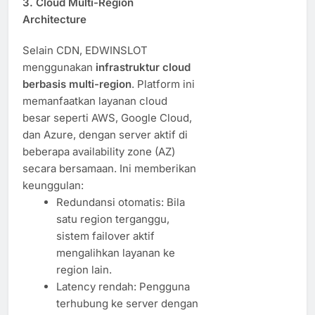
3.
Cloud Multi-Region
Architecture
Selain CDN, EDWINSLOT
menggunakan
infrastruktur cloud
berbasis multi-region
. Platform ini
memanfaatkan layanan cloud
besar seperti AWS, Google Cloud,
dan Azure, dengan server aktif di
beberapa availability zone (AZ)
secara bersamaan. Ini memberikan
keunggulan:
Redundansi otomatis: Bila
satu region terganggu,
sistem failover aktif
mengalihkan layanan ke
region lain.
Latency rendah: Pengguna
terhubung ke server dengan