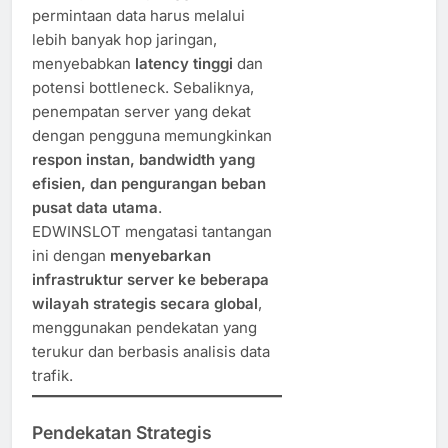
permintaan data harus melalui
lebih banyak hop jaringan,
menyebabkan
latency tinggi
dan
potensi bottleneck. Sebaliknya,
penempatan server yang dekat
dengan pengguna memungkinkan
respon instan, bandwidth yang
efisien, dan pengurangan beban
pusat data utama
.
EDWINSLOT mengatasi tantangan
ini dengan
menyebarkan
infrastruktur server ke beberapa
wilayah strategis secara global
,
menggunakan pendekatan yang
terukur dan berbasis analisis data
trafik.
Pendekatan Strategis