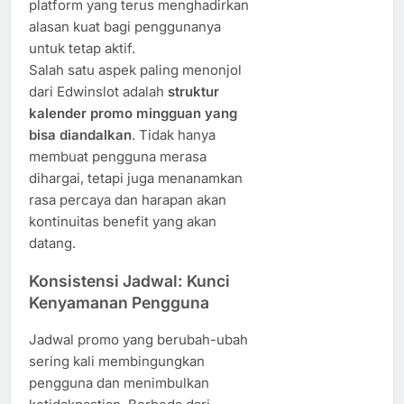
platform yang terus menghadirkan
alasan kuat bagi penggunanya
untuk tetap aktif.
Salah satu aspek paling menonjol
dari Edwinslot adalah
struktur
kalender promo mingguan yang
bisa diandalkan
. Tidak hanya
membuat pengguna merasa
dihargai, tetapi juga menanamkan
rasa percaya dan harapan akan
kontinuitas benefit yang akan
datang.
Konsistensi Jadwal: Kunci
Kenyamanan Pengguna
Jadwal promo yang berubah-ubah
sering kali membingungkan
pengguna dan menimbulkan