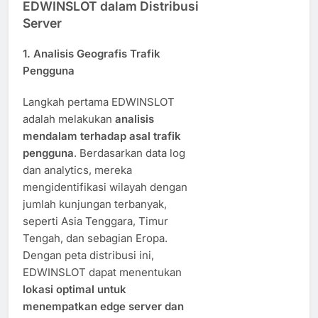
EDWINSLOT dalam Distribusi
Server
1.
Analisis Geografis Trafik
Pengguna
Langkah pertama EDWINSLOT
adalah melakukan
analisis
mendalam terhadap asal trafik
pengguna
. Berdasarkan data log
dan analytics, mereka
mengidentifikasi wilayah dengan
jumlah kunjungan terbanyak,
seperti Asia Tenggara, Timur
Tengah, dan sebagian Eropa.
Dengan peta distribusi ini,
EDWINSLOT dapat menentukan
lokasi optimal untuk
menempatkan edge server dan