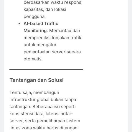
berdasarkan waktu respons,
kapasitas, dan lokasi
pengguna.
AI-based Traffic
Monitoring:
Memantau dan
memprediksi lonjakan trafik
untuk mengatur
pemanfaatan server secara
otomatis.
Tantangan dan Solusi
Tentu saja, membangun
infrastruktur global bukan tanpa
tantangan. Beberapa isu seperti
konsistensi data, latensi antar-
server, serta pemeliharaan sistem
lintas zona waktu harus ditangani