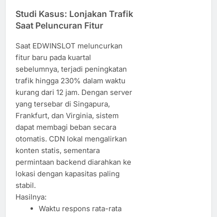
Studi Kasus: Lonjakan Trafik
Saat Peluncuran Fitur
Saat EDWINSLOT meluncurkan
fitur baru pada kuartal
sebelumnya, terjadi peningkatan
trafik hingga 230% dalam waktu
kurang dari 12 jam. Dengan server
yang tersebar di Singapura,
Frankfurt, dan Virginia, sistem
dapat membagi beban secara
otomatis. CDN lokal mengalirkan
konten statis, sementara
permintaan backend diarahkan ke
lokasi dengan kapasitas paling
stabil.
Hasilnya:
Waktu respons rata-rata