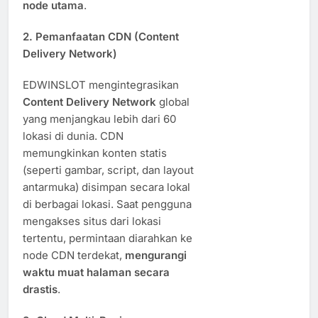
node utama
.
2.
Pemanfaatan CDN (Content
Delivery Network)
EDWINSLOT mengintegrasikan
Content Delivery Network
global
yang menjangkau lebih dari 60
lokasi di dunia. CDN
memungkinkan konten statis
(seperti gambar, script, dan layout
antarmuka) disimpan secara lokal
di berbagai lokasi. Saat pengguna
mengakses situs dari lokasi
tertentu, permintaan diarahkan ke
node CDN terdekat,
mengurangi
waktu muat halaman secara
drastis
.