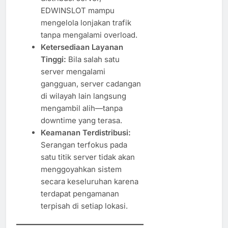
EDWINSLOT mampu
mengelola lonjakan trafik
tanpa mengalami overload.
Ketersediaan Layanan
Tinggi:
Bila salah satu
server mengalami
gangguan, server cadangan
di wilayah lain langsung
mengambil alih—tanpa
downtime yang terasa.
Keamanan Terdistribusi:
Serangan terfokus pada
satu titik server tidak akan
menggoyahkan sistem
secara keseluruhan karena
terdapat pengamanan
terpisah di setiap lokasi.