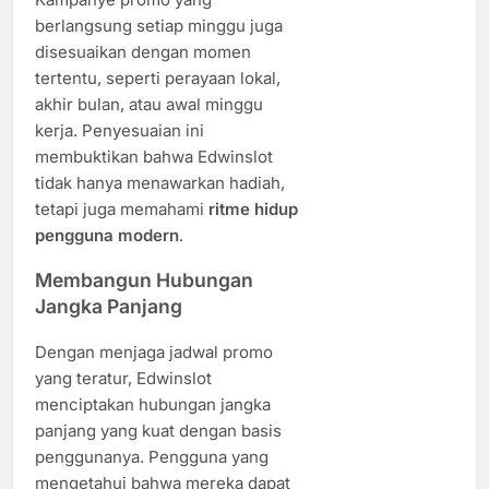
berlangsung setiap minggu juga
disesuaikan dengan momen
tertentu, seperti perayaan lokal,
akhir bulan, atau awal minggu
kerja. Penyesuaian ini
membuktikan bahwa Edwinslot
tidak hanya menawarkan hadiah,
tetapi juga memahami
ritme hidup
pengguna modern
.
Membangun Hubungan
Jangka Panjang
Dengan menjaga jadwal promo
yang teratur, Edwinslot
menciptakan hubungan jangka
panjang yang kuat dengan basis
penggunanya. Pengguna yang
mengetahui bahwa mereka dapat