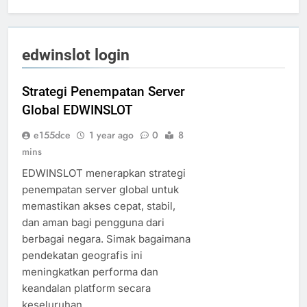
edwinslot login
Strategi Penempatan Server
Global EDWINSLOT
e155dce
1 year ago
0
8
mins
EDWINSLOT menerapkan strategi
penempatan server global untuk
memastikan akses cepat, stabil,
dan aman bagi pengguna dari
berbagai negara. Simak bagaimana
pendekatan geografis ini
meningkatkan performa dan
keandalan platform secara
keseluruhan.