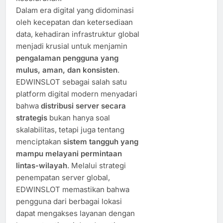
Dalam era digital yang didominasi
oleh kecepatan dan ketersediaan
data, kehadiran infrastruktur global
menjadi krusial untuk menjamin
pengalaman pengguna yang
mulus, aman, dan konsisten
.
EDWINSLOT sebagai salah satu
platform digital modern menyadari
bahwa
distribusi server secara
strategis
bukan hanya soal
skalabilitas, tetapi juga tentang
menciptakan
sistem tangguh yang
mampu melayani permintaan
lintas-wilayah
. Melalui strategi
penempatan server global,
EDWINSLOT memastikan bahwa
pengguna dari berbagai lokasi
dapat mengakses layanan dengan