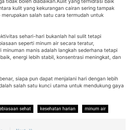
ga tidak boleh diabaikan.Kulit yang terhidrasi baik
ntara kulit yang kekurangan cairan sering tampak
p merupakan salah satu cara termudah untuk
ivitas sehari-hari bukanlah hal sulit tetapi
asaan seperti minum air secara teratur,
i minuman manis adalah langkah sederhana tetapi
baik, energi lebih stabil, konsentrasi meningkat, dan
enar, siapa pun dapat menjalani hari dengan lebih
 adalah salah satu kunci utama untuk mendukung gaya
ebiasaan sehat
kesehatan harian
minum air