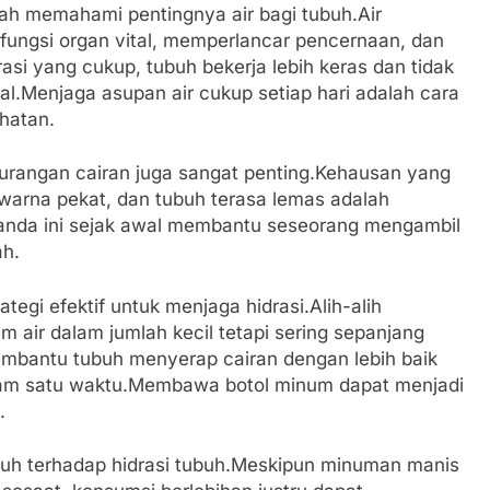
ah memahami pentingnya air bagi tubuh.Air
ngsi organ vital, memperlancar pencernaan, dan
asi yang cukup, tubuh bekerja lebih keras dan tidak
l.Menjaga asupan air cukup setiap hari adalah cara
hatan.
urangan cairan juga sangat penting.Kehausan yang
erwarna pekat, dan tubuh terasa lemas adalah
anda ini sejak awal membantu seseorang mengambil
ah.
tegi efektif untuk menjaga hidrasi.Alih-alih
air dalam jumlah kecil tetapi sering sepanjang
membantu tubuh menyerap cairan dengan lebih baik
lam satu waktu.Membawa botol minum dapat menjadi
.
ruh terhadap hidrasi tubuh.Meskipun minuman manis