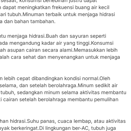
sesaat, konsumsi berlebihan justru dapat
 dapat meningkatkan frekuensi buang air kecil
ri tubuh.Minuman terbaik untuk menjaga hidrasi
ula dan bahan tambahan.
tu menjaga hidrasi.Buah dan sayuran seperti
lada mengandung kadar air yang tinggi.Konsumsi
ah asupan cairan secara alami.Memasukkan lebih
dalah cara sehat dan menyenangkan untuk menjaga
an lebih cepat dibandingkan kondisi normal.Oleh
selama, dan setelah berolahraga.Minum sedikit air
 tubuh, sedangkan minum selama aktivitas membantu
i cairan setelah berolahraga membantu pemulihan
an hidrasi.Suhu panas, cuaca lembap, atau aktivitas
yak berkeringat.Di lingkungan ber-AC, tubuh juga