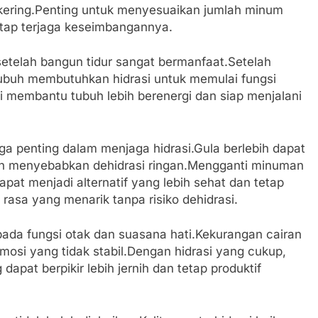
 kering.Penting untuk menyesuaikan jumlah minum
etap terjaga keseimbangannya.
r setelah bangun tidur sangat bermanfaat.Setelah
tubuh membutuhkan hidrasi untuk memulai fungsi
ri membantu tubuh lebih berenergi dan siap menjalani
a penting dalam menjaga hidrasi.Gula berlebih dapat
n menyebabkan dehidrasi ringan.Mengganti minuman
pat menjadi alternatif yang lebih sehat dan tetap
asa yang menarik tanpa risiko dehidrasi.
 pada fungsi otak dan suasana hati.Kekurangan cairan
mosi yang tidak stabil.Dengan hidrasi yang cukup,
dapat berpikir lebih jernih dan tetap produktif