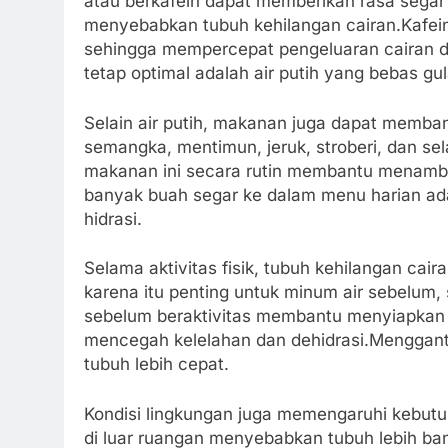
atau berkafein dapat memberikan rasa segar 
menyebabkan tubuh kehilangan cairan.Kafein
sehingga mempercepat pengeluaran cairan da
tetap optimal adalah air putih yang bebas g
Selain air putih, makanan juga dapat memban
semangka, mentimun, jeruk, stroberi, dan se
makanan ini secara rutin membantu menamb
banyak buah segar ke dalam menu harian a
hidrasi.
Selama aktivitas fisik, tubuh kehilangan cair
karena itu penting untuk minum air sebelum, 
sebelum beraktivitas membantu menyiapkan
mencegah kelelahan dan dehidrasi.Menggant
tubuh lebih cepat.
Kondisi lingkungan juga memengaruhi kebutuh
di luar ruangan menyebabkan tubuh lebih ban