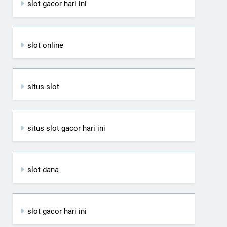
slot gacor hari ini
slot online
situs slot
situs slot gacor hari ini
slot dana
slot gacor hari ini