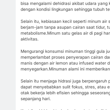
bisa mengalami dehidrasi akibat udara yang
dengan kondisi lingkungan sehingga tubuh t
Selain itu, kebiasaan kecil seperti minum ai
berjam-jam tanpa asupan cairan saat tidur, 
metabolisme.Minum satu gelas air di pagi ha
aktivitas.
Mengurangi konsumsi minuman tinggi gula jug
memperlambat proses penyerapan cairan da
manis dengan air lemon atau infused water da
menyegarkan.Minuman alami ini memberikan r
Selain itu menjaga hidrasi juga berpengaruh
dapat menyebabkan sulit fokus, stres, atau e
otak bekerja lebih efisien sehingga seseorang 
sepanjang hari.