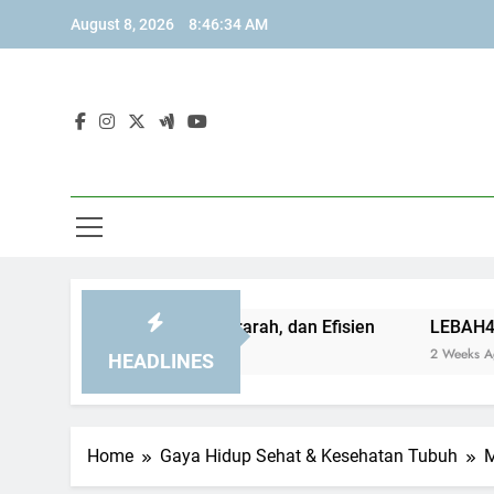
Skip
August 8, 2026
8:46:35 AM
to
content
Jag
Jaguar Re
ebih Ringkas, Terarah, dan Efisien
LEBAH4D dengan Tat
2 Weeks Ago
HEADLINES
Home
Gaya Hidup Sehat & Kesehatan Tubuh
M