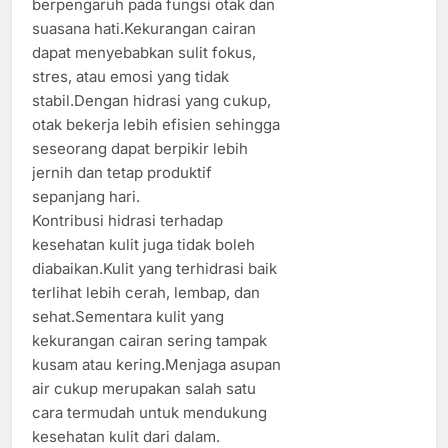
berpengaruh pada fungsi otak dan
suasana hati.Kekurangan cairan
dapat menyebabkan sulit fokus,
stres, atau emosi yang tidak
stabil.Dengan hidrasi yang cukup,
otak bekerja lebih efisien sehingga
seseorang dapat berpikir lebih
jernih dan tetap produktif
sepanjang hari.
Kontribusi hidrasi terhadap
kesehatan kulit juga tidak boleh
diabaikan.Kulit yang terhidrasi baik
terlihat lebih cerah, lembap, dan
sehat.Sementara kulit yang
kekurangan cairan sering tampak
kusam atau kering.Menjaga asupan
air cukup merupakan salah satu
cara termudah untuk mendukung
kesehatan kulit dari dalam.