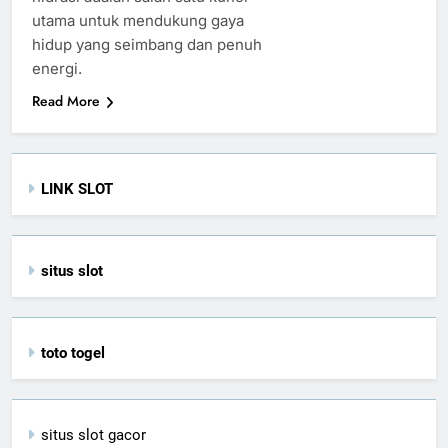
utama untuk mendukung gaya
hidup yang seimbang dan penuh
energi.
Read More
LINK SLOT
situs slot
toto togel
situs slot gacor