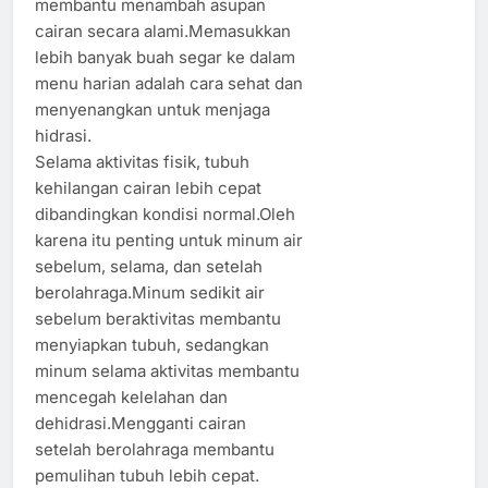
membantu menambah asupan
cairan secara alami.Memasukkan
lebih banyak buah segar ke dalam
menu harian adalah cara sehat dan
menyenangkan untuk menjaga
hidrasi.
Selama aktivitas fisik, tubuh
kehilangan cairan lebih cepat
dibandingkan kondisi normal.Oleh
karena itu penting untuk minum air
sebelum, selama, dan setelah
berolahraga.Minum sedikit air
sebelum beraktivitas membantu
menyiapkan tubuh, sedangkan
minum selama aktivitas membantu
mencegah kelelahan dan
dehidrasi.Mengganti cairan
setelah berolahraga membantu
pemulihan tubuh lebih cepat.