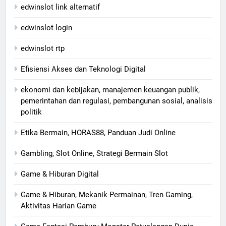
edwinslot link alternatif
edwinslot login
edwinslot rtp
Efisiensi Akses dan Teknologi Digital
ekonomi dan kebijakan, manajemen keuangan publik,
pemerintahan dan regulasi, pembangunan sosial, analisis
politik
Etika Bermain, HORAS88, Panduan Judi Online
Gambling, Slot Online, Strategi Bermain Slot
Game & Hiburan Digital
Game & Hiburan, Mekanik Permainan, Tren Gaming,
Aktivitas Harian Game