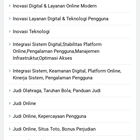
Inovasi Digital & Layanan Online Modern
Inovasi Layanan Digital & Teknologi Pengguna
Inovasi Teknologi
Integrasi Sistem Digital,Stabilitas Platform
Online,Pengalaman Pengguna,Manajemen
Infrastruktur,Optimasi Akses
Integrasi Sistem, Keamanan Digital, Platform Online,
Kinerja Sistem, Pengalaman Pengguna
Judi Olahraga, Taruhan Bola, Panduan Judi
Judi Online
Judi Online, Kepercayaan Pengguna
Judi Online, Situs Toto, Bonus Perjudian