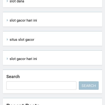
slot dana
slot gacor hari ini
situs slot gacor
slot gacor hari ini
Search
SEARCH