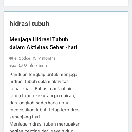
hidrasi tubuh
Menjaga Hidrasi Tubuh
dalam Aktivitas Sehari-hari
e155dce
9 months
ago
0
7 mins
Panduan lengkap untuk menjaga
hidrasi tubuh dalam aktivitas
sehari-hari. Bahas manfaat air,
tanda tubuh kekurangan cairan,
dan langkah sederhana untuk
memastikan tubuh tetap terhidrasi
sepanjang hari.
Menjaga hidrasi tubuh merupakan
bagian penting dari gaya hidup