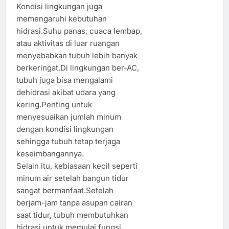
Kondisi lingkungan juga
memengaruhi kebutuhan
hidrasi.Suhu panas, cuaca lembap,
atau aktivitas di luar ruangan
menyebabkan tubuh lebih banyak
berkeringat.Di lingkungan ber-AC,
tubuh juga bisa mengalami
dehidrasi akibat udara yang
kering.Penting untuk
menyesuaikan jumlah minum
dengan kondisi lingkungan
sehingga tubuh tetap terjaga
keseimbangannya.
Selain itu, kebiasaan kecil seperti
minum air setelah bangun tidur
sangat bermanfaat.Setelah
berjam-jam tanpa asupan cairan
saat tidur, tubuh membutuhkan
hidrasi untuk memulai fungsi