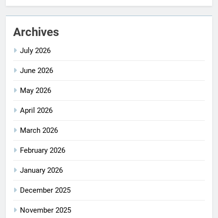
Archives
July 2026
June 2026
May 2026
April 2026
March 2026
February 2026
January 2026
December 2025
November 2025