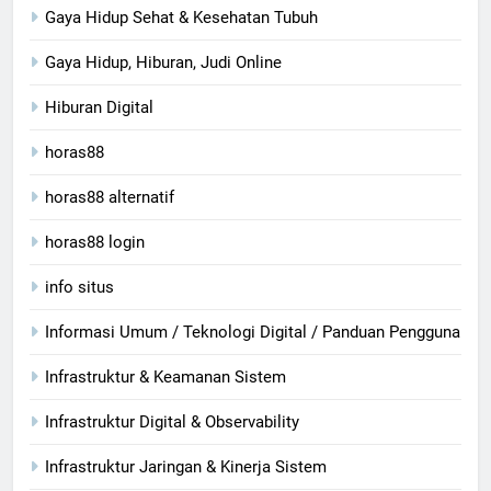
Gaya Hidup Sehat & Kesehatan Tubuh
Gaya Hidup, Hiburan, Judi Online
Hiburan Digital
horas88
horas88 alternatif
horas88 login
info situs
Informasi Umum / Teknologi Digital / Panduan Pengguna
Infrastruktur & Keamanan Sistem
Infrastruktur Digital & Observability
Infrastruktur Jaringan & Kinerja Sistem