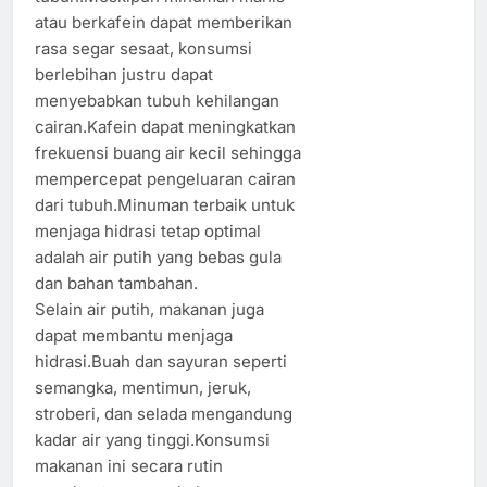
atau berkafein dapat memberikan
rasa segar sesaat, konsumsi
berlebihan justru dapat
menyebabkan tubuh kehilangan
cairan.Kafein dapat meningkatkan
frekuensi buang air kecil sehingga
mempercepat pengeluaran cairan
dari tubuh.Minuman terbaik untuk
menjaga hidrasi tetap optimal
adalah air putih yang bebas gula
dan bahan tambahan.
Selain air putih, makanan juga
dapat membantu menjaga
hidrasi.Buah dan sayuran seperti
semangka, mentimun, jeruk,
stroberi, dan selada mengandung
kadar air yang tinggi.Konsumsi
makanan ini secara rutin