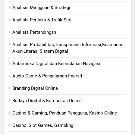
Analisis Mingguan & Strategi
Analisis Perilaku & Trafik Slot
Analisis Pertandingan
Analisis Probabilitas,Transparansi Informasi,Keamanan
Akun,Literasi Sistem Digital
Antarmuka Digital dan Kemudahan Navigasi
Audio Game & Pengalaman Imersif
Branding Digital Online
Budaya Digital & Komunitas Online
Casino & Gaming, Panduan Pengguna, Kasino Online
Casino, Slot Games, Gambling