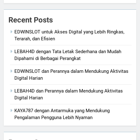
Recent Posts
EDWINSLOT untuk Akses Digital yang Lebih Ringkas,
Terarah, dan Efisien
LEBAH4D dengan Tata Letak Sederhana dan Mudah
Dipahami di Berbagai Perangkat
EDWINSLOT dan Perannya dalam Mendukung Aktivitas
Digital Harian
LEBAH4D dan Perannya dalam Mendukung Aktivitas
Digital Harian
KAYA787 dengan Antarmuka yang Mendukung
Pengalaman Pengguna Lebih Nyaman