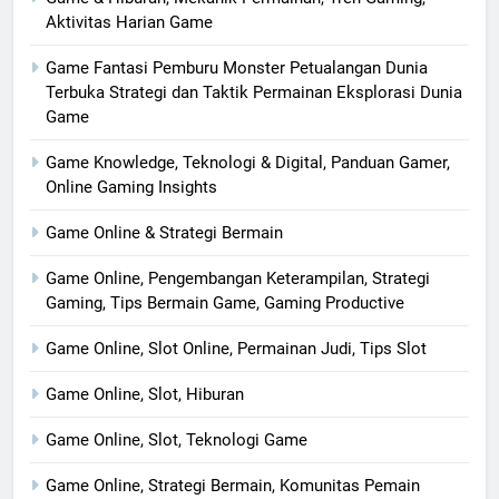
Aktivitas Harian Game
Game Fantasi Pemburu Monster Petualangan Dunia
Terbuka Strategi dan Taktik Permainan Eksplorasi Dunia
Game
Game Knowledge, Teknologi & Digital, Panduan Gamer,
Online Gaming Insights
Game Online & Strategi Bermain
Game Online, Pengembangan Keterampilan, Strategi
Gaming, Tips Bermain Game, Gaming Productive
Game Online, Slot Online, Permainan Judi, Tips Slot
Game Online, Slot, Hiburan
Game Online, Slot, Teknologi Game
Game Online, Strategi Bermain, Komunitas Pemain