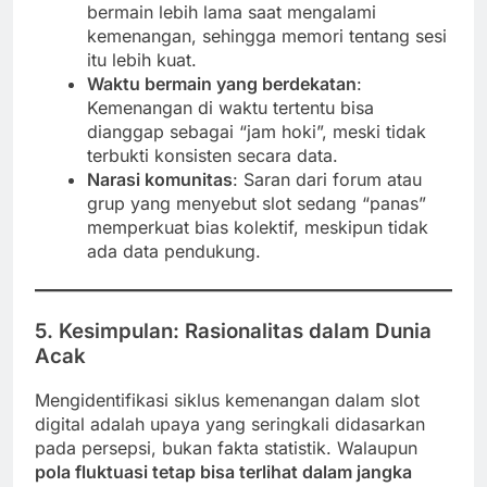
bermain lebih lama saat mengalami
kemenangan, sehingga memori tentang sesi
itu lebih kuat.
Waktu bermain yang berdekatan
:
Kemenangan di waktu tertentu bisa
dianggap sebagai “jam hoki”, meski tidak
terbukti konsisten secara data.
Narasi komunitas
: Saran dari forum atau
grup yang menyebut slot sedang “panas”
memperkuat bias kolektif, meskipun tidak
ada data pendukung.
5.
Kesimpulan: Rasionalitas dalam Dunia
Acak
Mengidentifikasi siklus kemenangan dalam slot
digital adalah upaya yang seringkali didasarkan
pada persepsi, bukan fakta statistik. Walaupun
pola fluktuasi tetap bisa terlihat dalam jangka