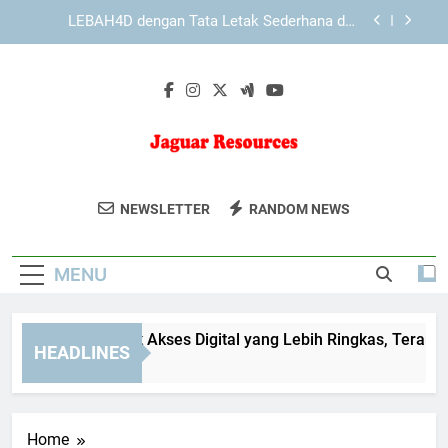
Skip
EDWINSLOT dan Perannya dalam Mendukung
to
Aktivitas Digital Harian
content
LEBAH4D dan Perannya dalam Mendukung
Aktivitas Digital Harian
EDWINSLOT untuk Akses Digital yang Lebih
Ringkas, Terarah, dan Efisien
LEBAH4D dengan Tata Letak Sederhana dan
Mudah Dipahami di Berbagai Perangkat
Jaguar
Jaguar Resources Menyediakan Solusi
EDWINSLOT dan Perannya dalam Mendukung
NEWSLETTER
RANDOM NEWS
Aktivitas Digital Harian
Resources
Konsultasi Energi Dan Sumber Daya
LEBAH4D dan Perannya dalam Mendukung
Yang Inovatif. Untuk Masa Depan Yang
Aktivitas Digital Harian
MENU
Berkelanjutan.
WINSLOT untuk Akses Digital yang Lebih Ringkas, Terarah, dan
HEADLINES
Weeks Ago
Home