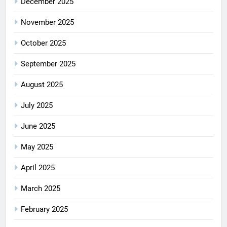
December 2025
November 2025
October 2025
September 2025
August 2025
July 2025
June 2025
May 2025
April 2025
March 2025
February 2025