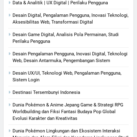
Data & Analitik | UX Digital | Perilaku Pengguna
Desain Digital, Pengalaman Pengguna, Inovasi Teknologi,
Aksesibilitas Web, Transformasi Digital
Desain Game Digital, Analisis Pola Permainan, Studi
Perilaku Pengguna
Desain Pengalaman Pengguna, Inovasi Digital, Teknologi
Web, Desain Antarmuka, Pengembangan Sistem
Desain UX/UI, Teknologi Web, Pengalaman Pengguna,
Sistem Login
Destinasi Tersembunyi Indonesia
Dunia Pokémon & Anime Jepang Game & Strategi RPG
Worldbuilding dan Fiksi Fantasi Budaya Pop Global
Evolusi Karakter dan Kreativitas
Dunia Pokémon Lingkungan dan Ekosistem Interaksi