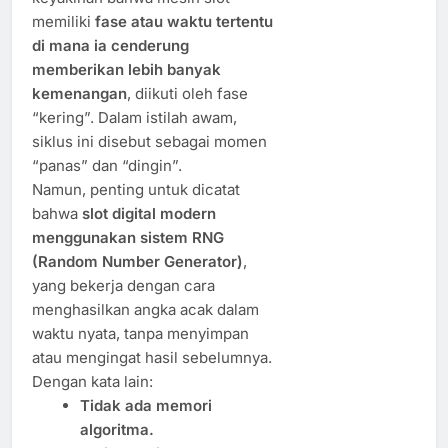
memiliki
fase atau waktu tertentu
di mana ia cenderung
memberikan lebih banyak
kemenangan
, diikuti oleh fase
“kering”. Dalam istilah awam,
siklus ini disebut sebagai momen
“panas” dan “dingin”.
Namun, penting untuk dicatat
bahwa
slot digital modern
menggunakan sistem RNG
(Random Number Generator)
,
yang bekerja dengan cara
menghasilkan angka acak dalam
waktu nyata, tanpa menyimpan
atau mengingat hasil sebelumnya.
Dengan kata lain:
Tidak ada memori
algoritma.