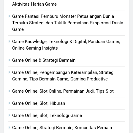
Aktivitas Harian Game
Game Fantasi Pemburu Monster Petualangan Dunia
Terbuka Strategi dan Taktik Permainan Eksplorasi Dunia
Game
Game Knowledge, Teknologi & Digital, Panduan Gamer,
Online Gaming Insights
Game Online & Strategi Bermain
Game Online, Pengembangan Keterampilan, Strategi
Gaming, Tips Bermain Game, Gaming Productive
Game Online, Slot Online, Permainan Judi, Tips Slot
Game Online, Slot, Hiburan
Game Online, Slot, Teknologi Game
Game Online, Strategi Bermain, Komunitas Pemain