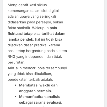
Mengidentifikasi siklus
kemenangan dalam slot digital
adalah upaya yang seringkali
didasarkan pada persepsi, bukan
fakta statistik. Walaupun
pola
fluktuasi tetap bisa terlihat dalam
jangka pendek
, hal ini tidak bisa
dijadikan dasar prediksi karena
hasil tetap bergantung pada sistem
RNG yang independen dan tidak
berurutan.
Alih-alih mencari pola tersembunyi
yang tidak bisa dibuktikan,
pendekatan terbaik adalah:
Membatasi waktu dan
anggaran bermain.
Memanfaatkan analisis
sebagai sarana evaluasi,