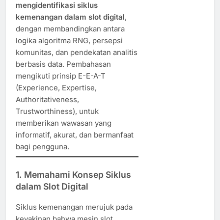
mengidentifikasi siklus
kemenangan dalam slot digital
,
dengan membandingkan antara
logika algoritma RNG, persepsi
komunitas, dan pendekatan analitis
berbasis data. Pembahasan
mengikuti prinsip E-E-A-T
(Experience, Expertise,
Authoritativeness,
Trustworthiness), untuk
memberikan wawasan yang
informatif, akurat, dan bermanfaat
bagi pengguna.
1.
Memahami Konsep Siklus
dalam Slot Digital
Siklus kemenangan merujuk pada
keyakinan bahwa mesin slot