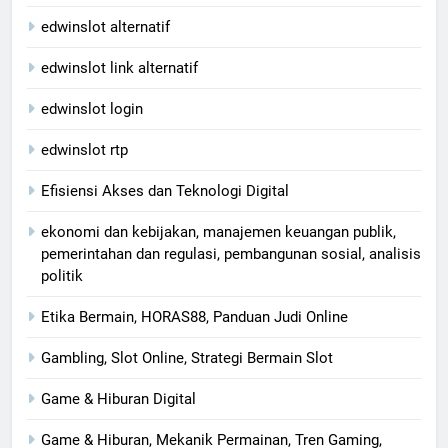
edwinslot alternatif
edwinslot link alternatif
edwinslot login
edwinslot rtp
Efisiensi Akses dan Teknologi Digital
ekonomi dan kebijakan, manajemen keuangan publik,
pemerintahan dan regulasi, pembangunan sosial, analisis
politik
Etika Bermain, HORAS88, Panduan Judi Online
Gambling, Slot Online, Strategi Bermain Slot
Game & Hiburan Digital
Game & Hiburan, Mekanik Permainan, Tren Gaming,