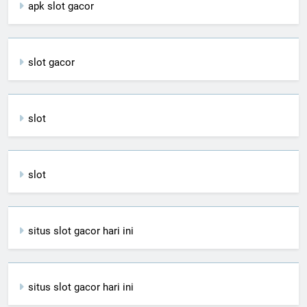
apk slot gacor
slot gacor
slot
slot
situs slot gacor hari ini
situs slot gacor hari ini