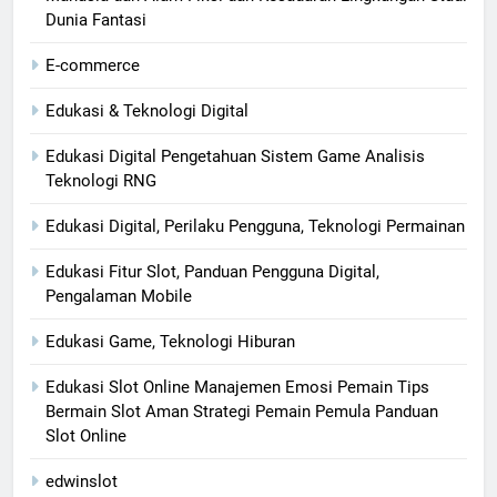
Dunia Fantasi
E-commerce
Edukasi & Teknologi Digital
Edukasi Digital Pengetahuan Sistem Game Analisis
Teknologi RNG
Edukasi Digital, Perilaku Pengguna, Teknologi Permainan
Edukasi Fitur Slot, Panduan Pengguna Digital,
Pengalaman Mobile
Edukasi Game, Teknologi Hiburan
Edukasi Slot Online Manajemen Emosi Pemain Tips
Bermain Slot Aman Strategi Pemain Pemula Panduan
Slot Online
edwinslot