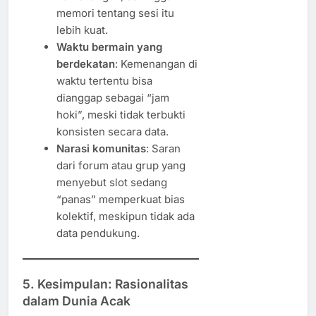
memori tentang sesi itu
lebih kuat.
Waktu bermain yang
berdekatan
: Kemenangan di
waktu tertentu bisa
dianggap sebagai “jam
hoki”, meski tidak terbukti
konsisten secara data.
Narasi komunitas
: Saran
dari forum atau grup yang
menyebut slot sedang
“panas” memperkuat bias
kolektif, meskipun tidak ada
data pendukung.
5.
Kesimpulan: Rasionalitas
dalam Dunia Acak