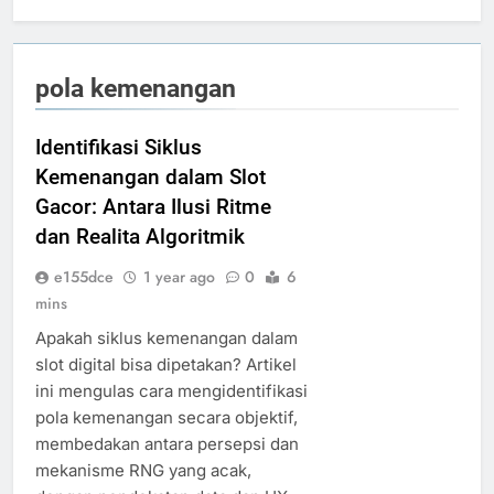
pola kemenangan
Identifikasi Siklus
Kemenangan dalam Slot
Gacor: Antara Ilusi Ritme
dan Realita Algoritmik
e155dce
1 year ago
0
6
mins
Apakah siklus kemenangan dalam
slot digital bisa dipetakan? Artikel
ini mengulas cara mengidentifikasi
pola kemenangan secara objektif,
membedakan antara persepsi dan
mekanisme RNG yang acak,