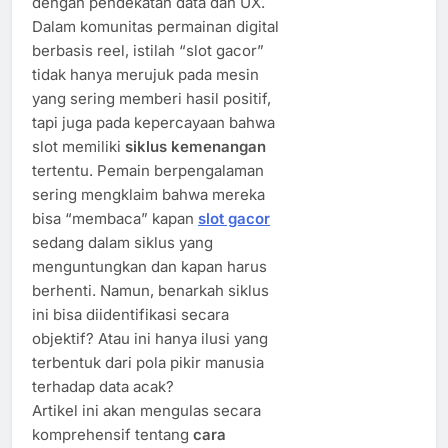
dengan pendekatan data dan UX.
Dalam komunitas permainan digital
berbasis reel, istilah “slot gacor”
tidak hanya merujuk pada mesin
yang sering memberi hasil positif,
tapi juga pada kepercayaan bahwa
slot memiliki
siklus kemenangan
tertentu. Pemain berpengalaman
sering mengklaim bahwa mereka
bisa “membaca” kapan
slot gacor
sedang dalam siklus yang
menguntungkan dan kapan harus
berhenti. Namun, benarkah siklus
ini bisa diidentifikasi secara
objektif? Atau ini hanya ilusi yang
terbentuk dari pola pikir manusia
terhadap data acak?
Artikel ini akan mengulas secara
komprehensif tentang
cara