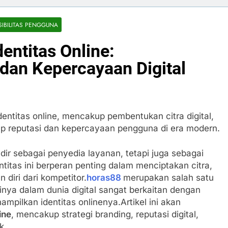
SIBILITAS PENGGUNA
entitas Online:
 dan Kepercayaan Digital
entitas online, mencakup pembentukan citra digital,
dap reputasi dan kepercayaan pengguna di era modern.
adir sebagai penyedia layanan, tetapi juga sebagai
entitas ini berperan penting dalam menciptakan citra,
iri dari kompetitor.
horas88
merupakan salah satu
inya dalam dunia digital sangat berkaitan dengan
ilkan identitas onlinenya.Artikel ini akan
ine
, mencakup strategi branding, reputasi digital,
k.