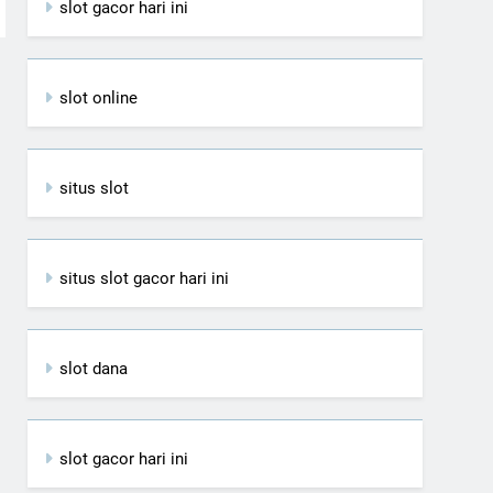
slot gacor hari ini
slot online
situs slot
situs slot gacor hari ini
slot dana
slot gacor hari ini