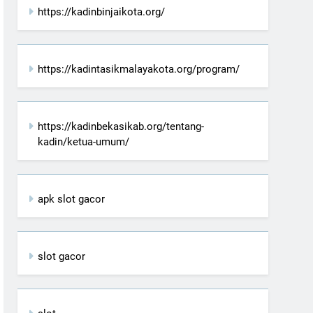
https://kadinbinjaikota.org/
https://kadintasikmalayakota.org/program/
https://kadinbekasikab.org/tentang-
kadin/ketua-umum/
apk slot gacor
slot gacor