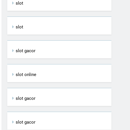
slot
slot
slot gacor
slot online
slot gacor
slot gacor