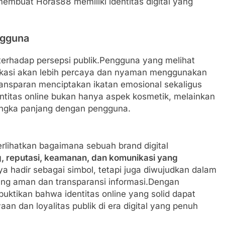
embuat Horas88 memiliki identitas digital yang
ngguna
terhadap persepsi publik.Pengguna yang melihat
ikasi akan lebih percaya dan nyaman menggunakan
transparan menciptakan ikatan emosional sekaligus
ntitas online bukan hanya aspek kosmetik, melainkan
ngka panjang dengan pengguna.
rlihatkan bagaimana sebuah brand digital
, reputasi, keamanan, dan komunikasi yang
ya hadir sebagai simbol, tetapi juga diwujudkan dalam
ang aman dan transparansi informasi.Dengan
ktikan bahwa identitas online yang solid dapat
 dan loyalitas publik di era digital yang penuh