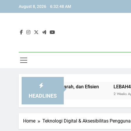
Skip
August 8, 2026
6:32:49 AM
to
content
Jag
Jaguar Re
g Lebih Ringkas, Terarah, dan Efisien
LEBAH4D dengan 
2 Weeks Ago
HEADLINES
Home
Teknologi Digital & Aksesibilitas Pengguna