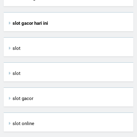
slot gacor hari ini
slot
slot
slot gacor
slot online