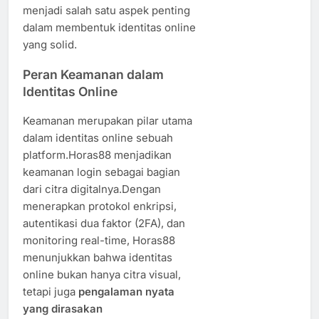
menjadi salah satu aspek penting
dalam membentuk identitas online
yang solid.
Peran Keamanan dalam
Identitas Online
Keamanan merupakan pilar utama
dalam identitas online sebuah
platform.Horas88 menjadikan
keamanan login sebagai bagian
dari citra digitalnya.Dengan
menerapkan protokol enkripsi,
autentikasi dua faktor (2FA), dan
monitoring real-time, Horas88
menunjukkan bahwa identitas
online bukan hanya citra visual,
tetapi juga
pengalaman nyata
yang dirasakan