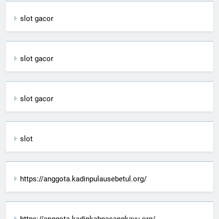
slot gacor
slot gacor
slot gacor
slot
https://anggota.kadinpulausebetul.org/
https://anggota.kadinkabpasangkayu.org/