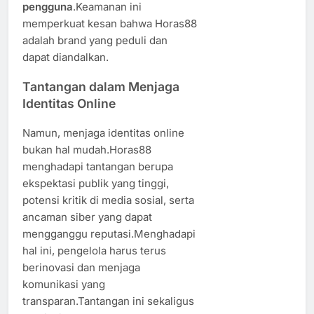
pengguna
.Keamanan ini
memperkuat kesan bahwa Horas88
adalah brand yang peduli dan
dapat diandalkan.
Tantangan dalam Menjaga
Identitas Online
Namun, menjaga identitas online
bukan hal mudah.Horas88
menghadapi tantangan berupa
ekspektasi publik yang tinggi,
potensi kritik di media sosial, serta
ancaman siber yang dapat
mengganggu reputasi.Menghadapi
hal ini, pengelola harus terus
berinovasi dan menjaga
komunikasi yang
transparan.Tantangan ini sekaligus