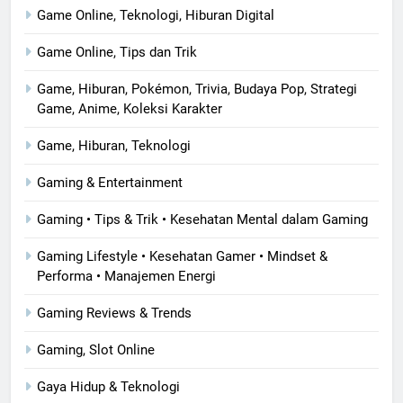
Game Online, Teknologi, Hiburan Digital
Game Online, Tips dan Trik
Game, Hiburan, Pokémon, Trivia, Budaya Pop, Strategi
Game, Anime, Koleksi Karakter
Game, Hiburan, Teknologi
Gaming & Entertainment
Gaming • Tips & Trik • Kesehatan Mental dalam Gaming
Gaming Lifestyle • Kesehatan Gamer • Mindset &
Performa • Manajemen Energi
Gaming Reviews & Trends
Gaming, Slot Online
Gaya Hidup & Teknologi