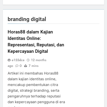
branding digital
Horas88 dalam Kajian
Identitas Online:
Representasi, Reputasi, dan
Kepercayaan Digital
e155dce
12 months
ago
0
7 mins
Artikel ini membahas Horas88
dalam kajian identitas online,
mencakup pembentukan citra
digital, strategi branding, serta
pengaruhnya terhadap reputasi
dan kepercayaan pengguna di era