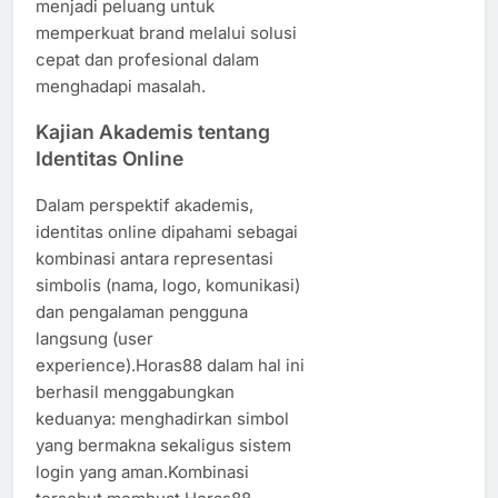
menjadi peluang untuk
memperkuat brand melalui solusi
cepat dan profesional dalam
menghadapi masalah.
Kajian Akademis tentang
Identitas Online
Dalam perspektif akademis,
identitas online dipahami sebagai
kombinasi antara representasi
simbolis (nama, logo, komunikasi)
dan pengalaman pengguna
langsung (user
experience).Horas88 dalam hal ini
berhasil menggabungkan
keduanya: menghadirkan simbol
yang bermakna sekaligus sistem
login yang aman.Kombinasi