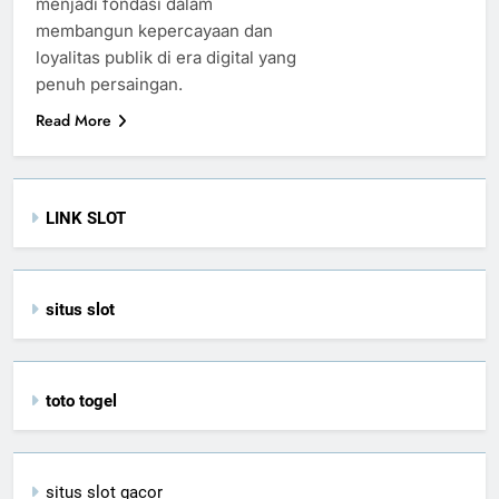
menjadi fondasi dalam
membangun kepercayaan dan
loyalitas publik di era digital yang
penuh persaingan.
Read More
LINK SLOT
situs slot
toto togel
situs slot gacor