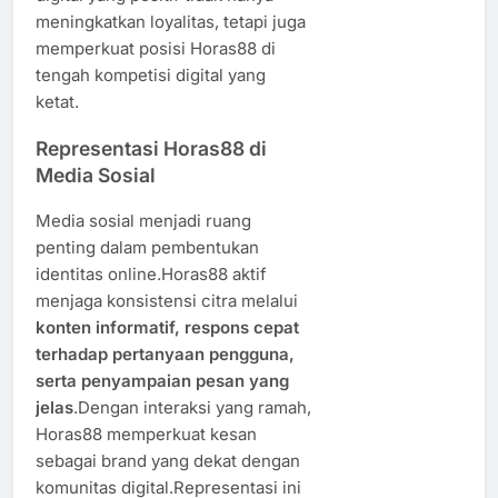
meningkatkan loyalitas, tetapi juga
memperkuat posisi Horas88 di
tengah kompetisi digital yang
ketat.
Representasi Horas88 di
Media Sosial
Media sosial menjadi ruang
penting dalam pembentukan
identitas online.Horas88 aktif
menjaga konsistensi citra melalui
konten informatif, respons cepat
terhadap pertanyaan pengguna,
serta penyampaian pesan yang
jelas
.Dengan interaksi yang ramah,
Horas88 memperkuat kesan
sebagai brand yang dekat dengan
komunitas digital.Representasi ini