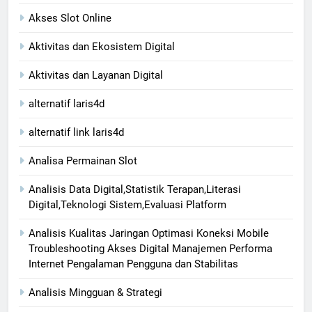
Akses Slot Online
Aktivitas dan Ekosistem Digital
Aktivitas dan Layanan Digital
alternatif laris4d
alternatif link laris4d
Analisa Permainan Slot
Analisis Data Digital,Statistik Terapan,Literasi
Digital,Teknologi Sistem,Evaluasi Platform
Analisis Kualitas Jaringan Optimasi Koneksi Mobile
Troubleshooting Akses Digital Manajemen Performa
Internet Pengalaman Pengguna dan Stabilitas
Analisis Mingguan & Strategi