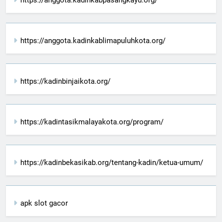
https://anggota.kadinkablimapuluhkota.org/
https://kadinbinjaikota.org/
https://kadintasikmalayakota.org/program/
https://kadinbekasikab.org/tentang-kadin/ketua-umum/
apk slot gacor