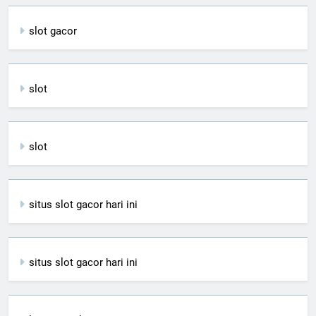
slot gacor
slot
slot
situs slot gacor hari ini
situs slot gacor hari ini