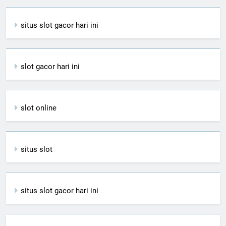
situs slot gacor hari ini
slot gacor hari ini
slot online
situs slot
situs slot gacor hari ini