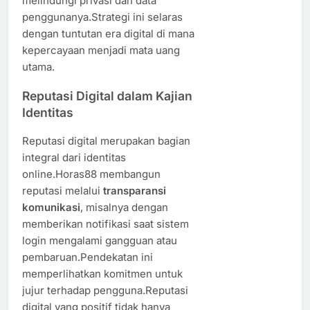
melindungi privasi dan data
penggunanya.Strategi ini selaras
dengan tuntutan era digital di mana
kepercayaan menjadi mata uang
utama.
Reputasi Digital dalam Kajian
Identitas
Reputasi digital merupakan bagian
integral dari identitas
online.Horas88 membangun
reputasi melalui
transparansi
komunikasi
, misalnya dengan
memberikan notifikasi saat sistem
login mengalami gangguan atau
pembaruan.Pendekatan ini
memperlihatkan komitmen untuk
jujur terhadap pengguna.Reputasi
digital yang positif tidak hanya