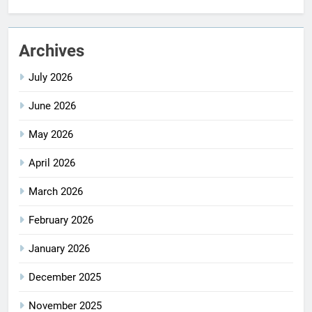
Archives
July 2026
June 2026
May 2026
April 2026
March 2026
February 2026
January 2026
December 2025
November 2025