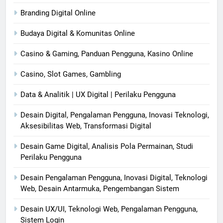
Branding Digital Online
Budaya Digital & Komunitas Online
Casino & Gaming, Panduan Pengguna, Kasino Online
Casino, Slot Games, Gambling
Data & Analitik | UX Digital | Perilaku Pengguna
Desain Digital, Pengalaman Pengguna, Inovasi Teknologi,
Aksesibilitas Web, Transformasi Digital
Desain Game Digital, Analisis Pola Permainan, Studi
Perilaku Pengguna
Desain Pengalaman Pengguna, Inovasi Digital, Teknologi
Web, Desain Antarmuka, Pengembangan Sistem
Desain UX/UI, Teknologi Web, Pengalaman Pengguna,
Sistem Login