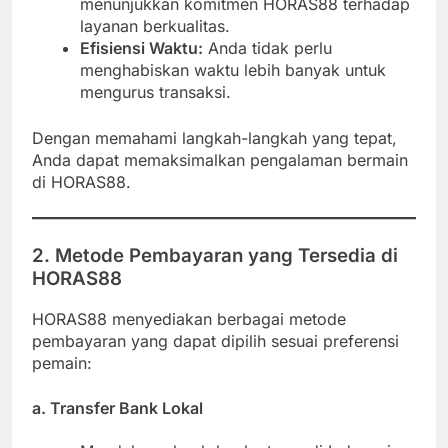
menunjukkan komitmen HORAS88 terhadap
layanan berkualitas.
Efisiensi Waktu:
Anda tidak perlu
menghabiskan waktu lebih banyak untuk
mengurus transaksi.
Dengan memahami langkah-langkah yang tepat,
Anda dapat memaksimalkan pengalaman bermain
di HORAS88.
2. Metode Pembayaran yang Tersedia di
HORAS88
HORAS88 menyediakan berbagai metode
pembayaran yang dapat dipilih sesuai preferensi
pemain:
a. Transfer Bank Lokal