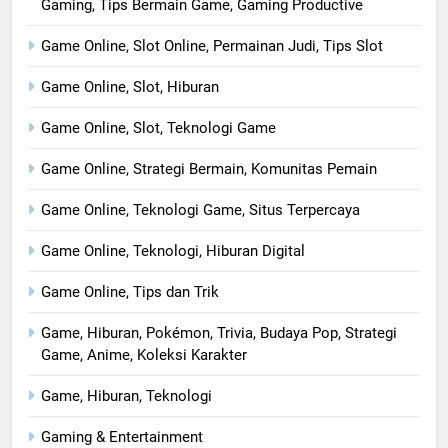
Gaming, Tips Bermain Game, Gaming Productive
Game Online, Slot Online, Permainan Judi, Tips Slot
Game Online, Slot, Hiburan
Game Online, Slot, Teknologi Game
Game Online, Strategi Bermain, Komunitas Pemain
Game Online, Teknologi Game, Situs Terpercaya
Game Online, Teknologi, Hiburan Digital
Game Online, Tips dan Trik
Game, Hiburan, Pokémon, Trivia, Budaya Pop, Strategi
Game, Anime, Koleksi Karakter
Game, Hiburan, Teknologi
Gaming & Entertainment