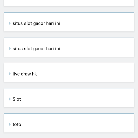
situs slot gacor hari ini
situs slot gacor hari ini
live draw hk
Slot
toto