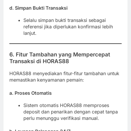
d. Simpan Bukti Transaksi
Selalu simpan bukti transaksi sebagai
referensi jika diperlukan konfirmasi lebih
lanjut.
6. Fitur Tambahan yang Mempercepat
Transaksi di HORAS88
HORAS88 menyediakan fitur-fitur tambahan untuk
memastikan kenyamanan pemain:
a. Proses Otomatis
Sistem otomatis HORAS88 memproses
deposit dan penarikan dengan cepat tanpa
perlu menunggu verifikasi manual.