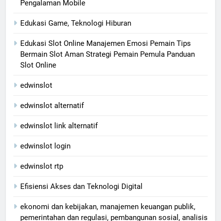
Pengalaman Mobile
Edukasi Game, Teknologi Hiburan
Edukasi Slot Online Manajemen Emosi Pemain Tips
Bermain Slot Aman Strategi Pemain Pemula Panduan
Slot Online
edwinslot
edwinslot alternatif
edwinslot link alternatif
edwinslot login
edwinslot rtp
Efisiensi Akses dan Teknologi Digital
ekonomi dan kebijakan, manajemen keuangan publik,
pemerintahan dan regulasi, pembangunan sosial, analisis