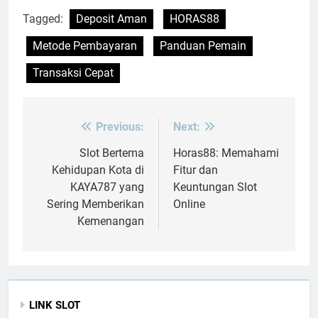
Tagged:
Deposit Aman
HORAS88
Metode Pembayaran
Panduan Pemain
Transaksi Cepat
Previous:
Next:
Post
navigation
Slot Bertema
Horas88: Memahami
Kehidupan Kota di
Fitur dan
KAYA787 yang
Keuntungan Slot
Sering Memberikan
Online
Kemenangan
LINK SLOT