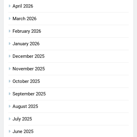
April 2026
March 2026
February 2026
January 2026
December 2025
November 2025
October 2025
September 2025
August 2025
July 2025
June 2025