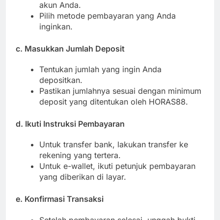
akun Anda.
Pilih metode pembayaran yang Anda
inginkan.
c. Masukkan Jumlah Deposit
Tentukan jumlah yang ingin Anda
depositkan.
Pastikan jumlahnya sesuai dengan minimum
deposit yang ditentukan oleh HORAS88.
d. Ikuti Instruksi Pembayaran
Untuk transfer bank, lakukan transfer ke
rekening yang tertera.
Untuk e-wallet, ikuti petunjuk pembayaran
yang diberikan di layar.
e. Konfirmasi Transaksi
Setelah pembayaran selesai, unggah bukti