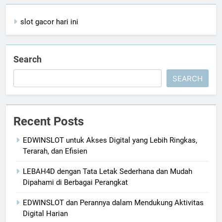
slot gacor hari ini
Search
SEARCH
Recent Posts
EDWINSLOT untuk Akses Digital yang Lebih Ringkas,
Terarah, dan Efisien
LEBAH4D dengan Tata Letak Sederhana dan Mudah
Dipahami di Berbagai Perangkat
EDWINSLOT dan Perannya dalam Mendukung Aktivitas
Digital Harian