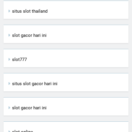
situs slot thailand
slot gacor hari ini
slot777
situs slot gacor hari ini
slot gacor hari ini