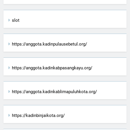
slot
https://anggota.kadinpulausebetul.org/
https://anggota.kadinkabpasangkayu.org/
https://anggota.kadinkablimapuluhkota.org/
https://kadinbinjaikota.org/